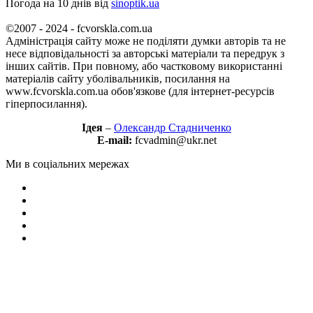
Погода на 10 днів від
sinoptik.ua
©2007 - 2024 - fcvorskla.com.ua
Адміністрація сайту може не поділяти думки авторів та не
несе відповідальності за авторські матеріали та передрук з
інших сайтів. При повному, або частковому використанні
матеріалів сайту уболівальників, посилання на
www.fcvorskla.com.ua обов'язкове (для інтернет-ресурсів
гіперпосилання).
Ідея
–
Олександр Стадниченко
E-mail:
fcvadmin@ukr.net
Ми в соціальних мережах