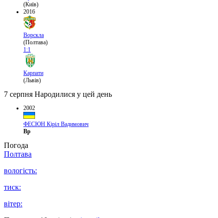
(Київ)
2016
Ворскла
(Полтава)
1:1
Карпати
(Львів)
7 серпня
Народилися у цей день
2002
ФЕСЮН Кіріл Вадимович
Вр
Погода
Полтава
вологість:
тиск:
вітер: