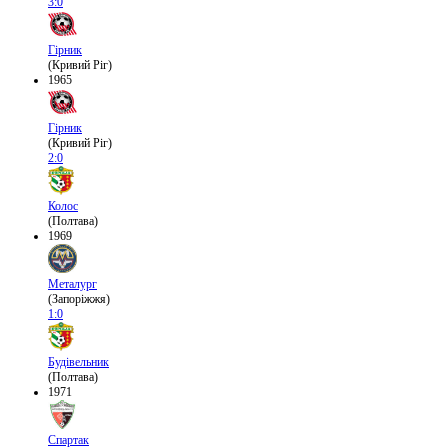
3:0
Гірник
(Кривий Ріг)
1965
Гірник
(Кривий Ріг)
2:0
Колос
(Полтава)
1969
Металург
(Запоріжжя)
1:0
Будівельник
(Полтава)
1971
Спартак