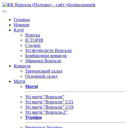
Головна
Новини
Клуб
Візитка
ІСТОРІЯ
Стадіон
Усі футболісти Ворскли
Бомбардири команди
Збірники Ворскли
Команда
Тренерський склад
Основний склад
Матчі
Матчі
Усі матчі “Ворскли”
Усі матчі “Ворскли” U21
Усі матчі “Ворскли” U19
Усі матчі “Ворскла-2”
Турніри
Чемпіонат України