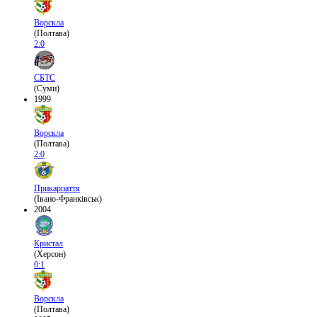
Ворскла
(Полтава)
2:0
СБТС
(Суми)
1999
Ворскла
(Полтава)
2:0
Прикарпаття
(Івано-Франківськ)
2004
Кристал
(Херсон)
0:1
Ворскла
(Полтава)