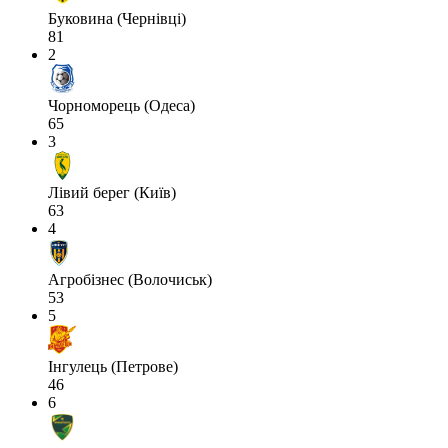
Буковина (Чернівці)
81
2
Чорноморець (Одеса)
65
3
Лівий берег (Київ)
63
4
Агробізнес (Волочиськ)
53
5
Інгулець (Петрове)
46
6