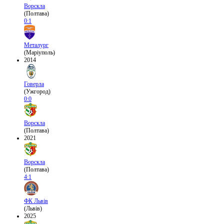
Ворскла
(Полтава)
0:1
Металург
(Маріуполь)
2014
Говерла
(Ужгород)
0:0
Ворскла
(Полтава)
2021
Ворскла
(Полтава)
4:1
ФК Львів
(Львів)
2025