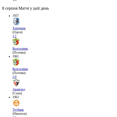
8 серпня
Матчі у цей день
1957
Харчовик
(Одеса)
1:1
Колгоспник
(Полтава)
1961
Колгоспник
(Полтава)
2:0
Авангард
(Суми)
1962
Трубник
(Нікополь)