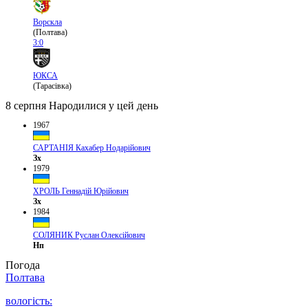
Ворскла
(Полтава)
3:0
ЮКСА
(Тарасівка)
8 серпня
Народилися у цей день
1967
САРТАНІЯ Кахабер Нодарійович
Зх
1979
ХРОЛЬ Геннадій Юрійович
Зх
1984
СОЛЯНИК Руслан Олексійович
Нп
Погода
Полтава
вологість: