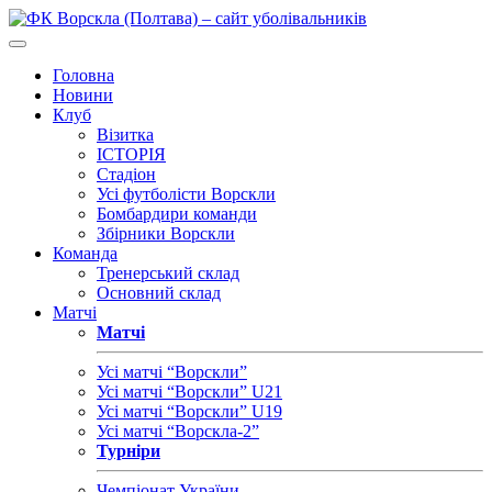
Головна
Новини
Клуб
Візитка
ІСТОРІЯ
Стадіон
Усі футболісти Ворскли
Бомбардири команди
Збірники Ворскли
Команда
Тренерський склад
Основний склад
Матчі
Матчі
Усі матчі “Ворскли”
Усі матчі “Ворскли” U21
Усі матчі “Ворскли” U19
Усі матчі “Ворскла-2”
Турніри
Чемпіонат України