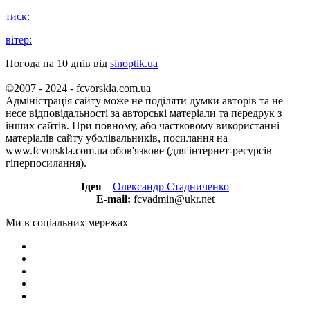
тиск:
вітер:
Погода на 10 днів від
sinoptik.ua
©2007 - 2024 - fcvorskla.com.ua
Адміністрація сайту може не поділяти думки авторів та не
несе відповідальності за авторські матеріали та передрук з
інших сайтів. При повному, або частковому використанні
матеріалів сайту уболівальників, посилання на
www.fcvorskla.com.ua обов'язкове (для інтернет-ресурсів
гіперпосилання).
Ідея
–
Олександр Стадниченко
E-mail:
fcvadmin@ukr.net
Ми в соціальних мережах