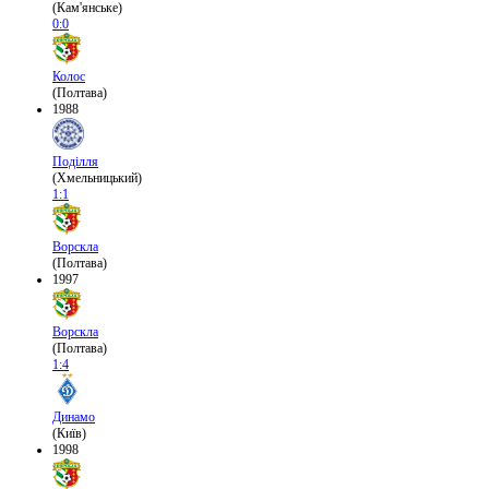
(Кам'янське)
0:0
Колос
(Полтава)
1988
Поділля
(Хмельницький)
1:1
Ворскла
(Полтава)
1997
Ворскла
(Полтава)
1:4
Динамо
(Київ)
1998