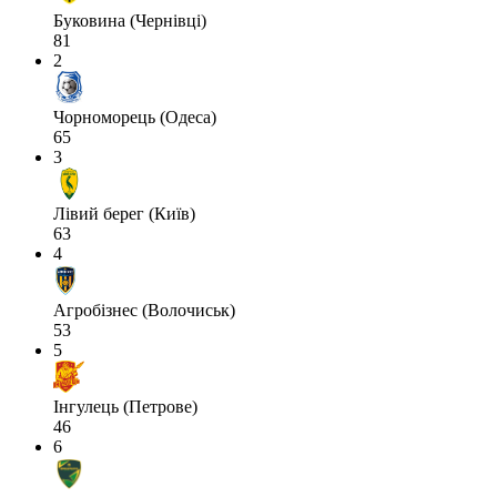
Буковина (Чернівці)
81
2
Чорноморець (Одеса)
65
3
Лівий берег (Київ)
63
4
Агробізнес (Волочиськ)
53
5
Інгулець (Петрове)
46
6