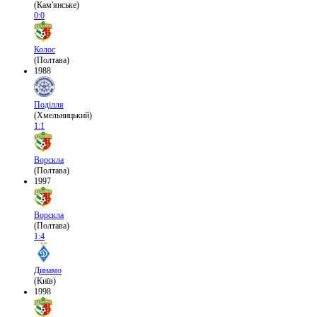
(Кам'янське)
0:0
Колос
(Полтава)
1988
Поділля
(Хмельницький)
1:1
Ворскла
(Полтава)
1997
Ворскла
(Полтава)
1:4
Динамо
(Київ)
1998