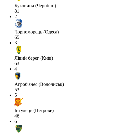
Буковина (Чернівці)
81
2
Чорноморець (Одеса)
65
3
Лівий берег (Київ)
63
4
Агробізнес (Волочиськ)
53
5
Інгулець (Петрове)
46
6