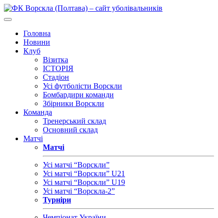
Головна
Новини
Клуб
Візитка
ІСТОРІЯ
Стадіон
Усі футболісти Ворскли
Бомбардири команди
Збірники Ворскли
Команда
Тренерський склад
Основний склад
Матчі
Матчі
Усі матчі “Ворскли”
Усі матчі “Ворскли” U21
Усі матчі “Ворскли” U19
Усі матчі “Ворскла-2”
Турніри
Чемпіонат України