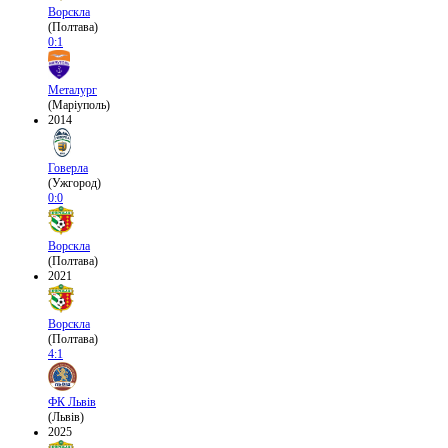
Ворскла
(Полтава)
0:1
Металург
(Маріуполь)
2014
Говерла
(Ужгород)
0:0
Ворскла
(Полтава)
2021
Ворскла
(Полтава)
4:1
ФК Львів
(Львів)
2025