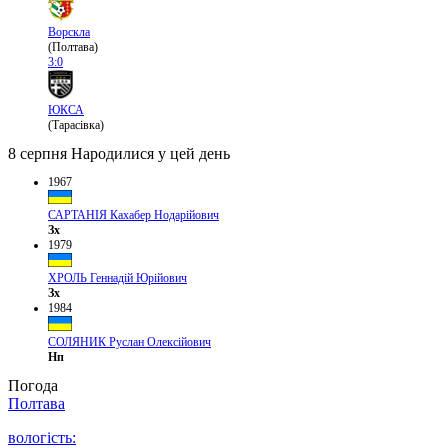
Ворскла
(Полтава)
3:0
ЮКСА
(Тарасівка)
8 серпня
Народилися у цей день
1967
САРТАНІЯ Кахабер Нодарійович
Зх
1979
ХРОЛЬ Геннадій Юрійович
Зх
1984
СОЛЯНИК Руслан Олексійович
Нп
Погода
Полтава
вологість: