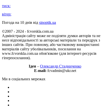
тиск:
вітер:
Погода на 10 днів від
sinoptik.ua
©2007 - 2024 - fcvorskla.com.ua
Адміністрація сайту може не поділяти думки авторів та не
несе відповідальності за авторські матеріали та передрук з
інших сайтів. При повному, або частковому використанні
матеріалів сайту уболівальників, посилання на
www.fcvorskla.com.ua обов'язкове (для інтернет-ресурсів
гіперпосилання).
Ідея
–
Олександр Стадниченко
E-mail:
fcvadmin@ukr.net
Ми в соціальних мережах