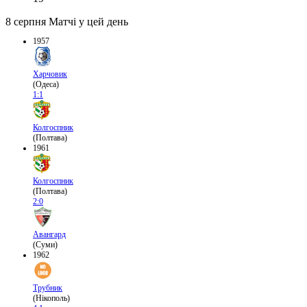
8 серпня
Матчі у цей день
1957
Харчовик
(Одеса)
1:1
Колгоспник
(Полтава)
1961
Колгоспник
(Полтава)
2:0
Авангард
(Суми)
1962
Трубник
(Нікополь)