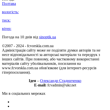
Полтава
вологість:
тиск:
вітер:
Погода на 10 днів від
sinoptik.ua
©2007 - 2024 - fcvorskla.com.ua
Адміністрація сайту може не поділяти думки авторів та не
несе відповідальності за авторські матеріали та передрук з
інших сайтів. При повному, або частковому використанні
матеріалів сайту уболівальників, посилання на
www.fcvorskla.com.ua обов'язкове (для інтернет-ресурсів
гіперпосилання).
Ідея
–
Олександр Стадниченко
E-mail:
fcvadmin@ukr.net
Ми в соціальних мережах