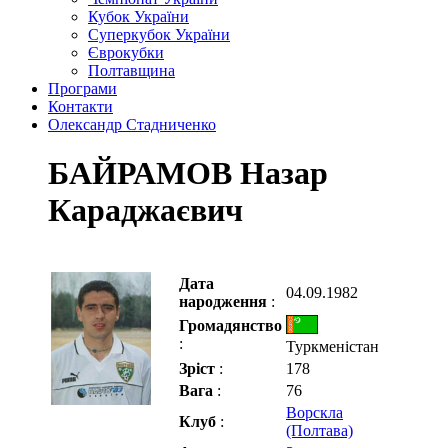
Кубок України
Суперкубок України
Єврокубки
Полтавщина
Програми
Контакти
Олександр Стадниченко
БАЙРАМОВ Назар
Караджаєвич
Дата
04.09.1982
народження
:
Громадянство
:
Туркменістан
Зріст
:
178
Вага
:
76
Ворскла
Клуб
:
(Полтава)