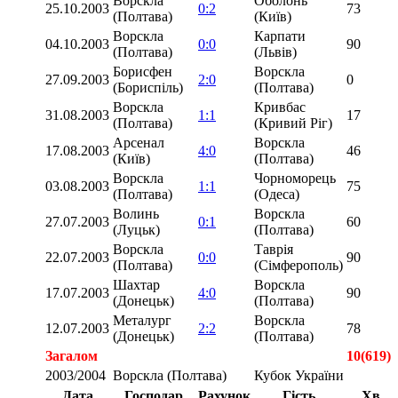
Ворскла
Оболонь
25.10.2003
0:2
73
(Полтава)
(Київ)
Ворскла
Карпати
04.10.2003
0:0
90
(Полтава)
(Львів)
Борисфен
Ворскла
27.09.2003
2:0
0
(Бориспіль)
(Полтава)
Ворскла
Кривбас
31.08.2003
1:1
17
(Полтава)
(Кривий Ріг)
Арсенал
Ворскла
17.08.2003
4:0
46
(Київ)
(Полтава)
Ворскла
Чорноморець
03.08.2003
1:1
75
(Полтава)
(Одеса)
Волинь
Ворскла
27.07.2003
0:1
60
(Луцьк)
(Полтава)
Ворскла
Таврія
22.07.2003
0:0
90
(Полтава)
(Сімферополь)
Шахтар
Ворскла
17.07.2003
4:0
90
(Донецьк)
(Полтава)
Металург
Ворскла
12.07.2003
2:2
78
(Донецьк)
(Полтава)
Загалом
10(619)
2003/2004
Ворскла (Полтава)
Кубок України
Дата
Господар
Рахунок
Гість
Хв.