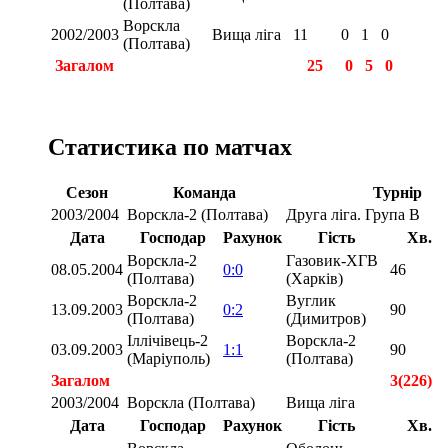
(Полтава)
Ворскла
2002/2003
Вища ліга
11
0
1
0
(Полтава)
Загалом
25
0
5
0
Статистика по матчах
Сезон
Команда
Турнір
2003/2004
Ворскла-2 (Полтава)
Друга ліга. Група В
Дата
Господар
Рахунок
Гість
Хв.
Ворскла-2
Газовик-ХГВ
08.05.2004
0:0
46
(Полтава)
(Харків)
Ворскла-2
Вуглик
13.09.2003
0:2
90
(Полтава)
(Димитров)
Іллічівець-2
Ворскла-2
03.09.2003
1:1
90
(Маріуполь)
(Полтава)
Загалом
3(226)
2003/2004
Ворскла (Полтава)
Вища ліга
Дата
Господар
Рахунок
Гість
Хв.