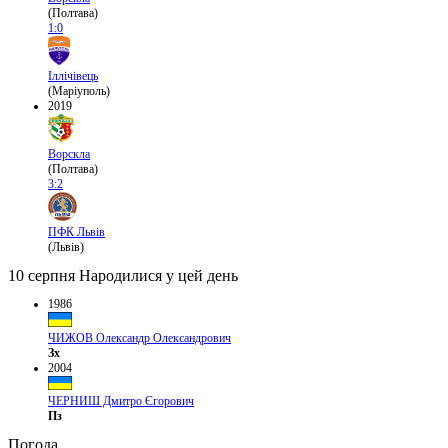
(Полтава)
1:0
Іллічівець
(Маріуполь)
2019
Ворскла
(Полтава)
3:2
ПФК Львів
(Львів)
10 серпня
Народилися у цей день
1986
ЧИЖОВ Олександр Олександрович
Зх
2004
ЧЕРНИШ Дмитро Єгорович
Пз
Погода