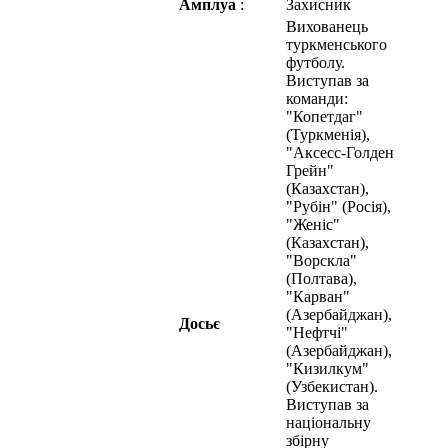
Амплуа
:
Захисник
Вихованець
туркменського
футболу.
Виступав за
команди:
"Копетдаг"
(Туркменія),
"Аксесс-Голден
Грейн"
(Казахстан),
"Рубін" (Росія),
"Женіс"
(Казахстан),
"Ворскла"
(Полтава),
"Карван"
(Азербайджан),
Досьє
"Нефтчі"
(Азербайджан),
"Кизилкум"
(Узбекистан).
Виступав за
національну
збірну