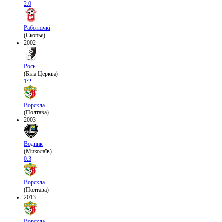
2:0
Работнічкі
(Скопьє)
2002
Рось
(Біла Церква)
1:2
Ворскла
(Полтава)
2003
Водник
(Миколаїв)
0:3
Ворскла
(Полтава)
2013
Ворскла