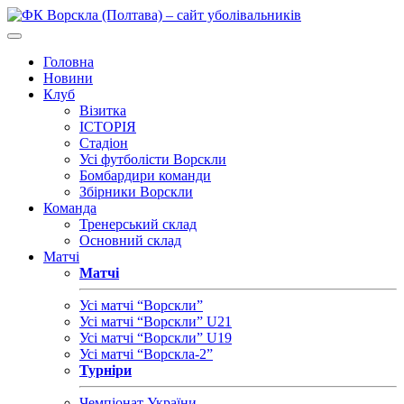
Головна
Новини
Клуб
Візитка
ІСТОРІЯ
Стадіон
Усі футболісти Ворскли
Бомбардири команди
Збірники Ворскли
Команда
Тренерський склад
Основний склад
Матчі
Матчі
Усі матчі “Ворскли”
Усі матчі “Ворскли” U21
Усі матчі “Ворскли” U19
Усі матчі “Ворскла-2”
Турніри
Чемпіонат України