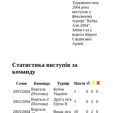
Туркменистану.
2004 року
виступав у
фінальному
турнірі "Кубка
Азії-2004".
Забив гол у
ворота збірної
Саудівської
Аравії.
Статистика виступів за
команду
Сезон
Команда
Турнір
Матчі
Ворскла
Кубок
2003/2004
1
0
0
0
(Полтава)
України
Ворскла-2
Друга ліга.
2003/2004
3
0
2
0
(Полтава)
Група В
Ворскла
2003/2004
Вища ліга
10
0
2
0