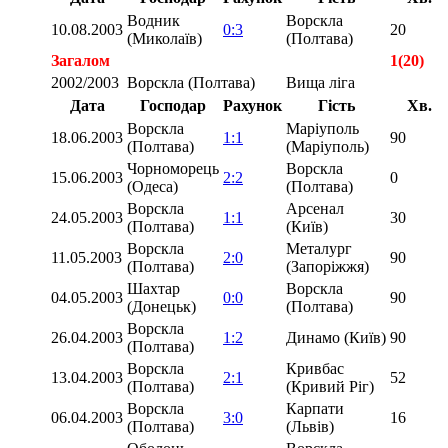
Водник
Ворскла
10.08.2003
0:3
20
(Миколаїв)
(Полтава)
Загалом
1(20)
2002/2003
Ворскла (Полтава)
Вища ліга
Дата
Господар
Рахунок
Гість
Хв.
Ворскла
Маріуполь
18.06.2003
1:1
90
(Полтава)
(Маріуполь)
Чорноморець
Ворскла
15.06.2003
2:2
0
(Одеса)
(Полтава)
Ворскла
Арсенал
24.05.2003
1:1
30
(Полтава)
(Київ)
Ворскла
Металург
11.05.2003
2:0
90
(Полтава)
(Запоріжжя)
Шахтар
Ворскла
04.05.2003
0:0
90
(Донецьк)
(Полтава)
Ворскла
26.04.2003
1:2
Динамо (Київ)
90
(Полтава)
Ворскла
Кривбас
13.04.2003
2:1
52
(Полтава)
(Кривий Ріг)
Ворскла
Карпати
06.04.2003
3:0
16
(Полтава)
(Львів)