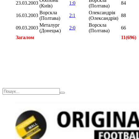
Оболонь
Ворскла
23.03.2003
1:0
84
(Київ)
(Полтава)
Ворскла
Олександрія
16.03.2003
2:1
88
(Полтава)
(Олександрія)
Металург
Ворскла
09.03.2003
2:0
66
(Донецьк)
(Полтава)
Загалом
11(696)
Загалом
25(1561)