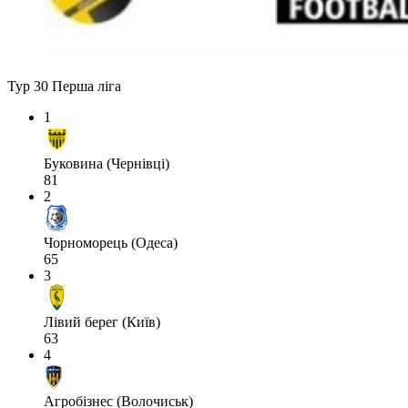
Тур 30
Перша ліга
1
Буковина (Чернівці)
81
2
Чорноморець (Одеса)
65
3
Лівий берег (Київ)
63
4
Агробізнес (Волочиськ)