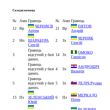
Склади команд
№
Амп
Гравець
№
Амп
Гравець
ЧЕРНЯЄВ
ПЯТОВ
12
Вр
21
Вр
Артем
Андрій
ЧЕРНЯК
2
Нп
2
Зх
ШАРАБУРА
Сергій
Сергій
Гравець
ОМОКО
3
відсутній у базі
14
Зх
Гаррісон
даних.
Гравець
АНДРОШІЧ
4
відсутній у базі
4
Зх
Вальтер
даних.
Гравець
5
відсутній у базі
5
Зх
ДЕДІЧ Русмін
даних.
МЕРКАДО
15
Пз
6
Пз
ЗЕЛЕНСЬКИЙ
Пітер
Юрій
РАДЕВИЧ