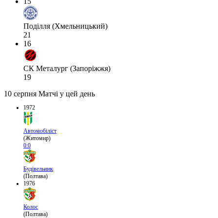
15
Поділля (Хмельницький)
21
16
СК Металург (Запоріжжя)
19
10 серпня
Матчі у цей день
1972
Автомобіліст
(Житомир)
0:0
Будівельник
(Полтава)
1976
Колос
(Полтава)