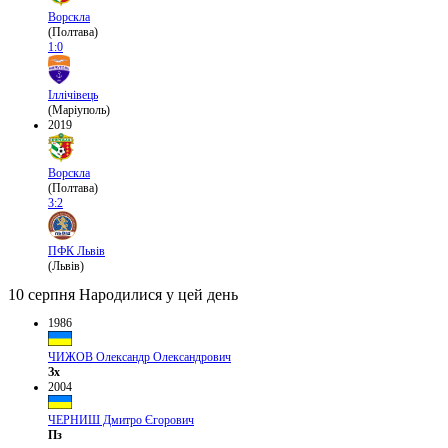
Ворскла
(Полтава)
1:0
Іллічівець
(Маріуполь)
2019
Ворскла
(Полтава)
3:2
ПФК Львів
(Львів)
10 серпня
Народилися у цей день
1986
ЧИЖОВ Олександр Олександрович
Зх
2004
ЧЕРНИШ Дмитро Єгорович
Пз