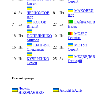
Сергій
Євген
МАКОВЕЙ
14
Зх
8
Пз
ЧЕРНОУСОВ
Ігор
Ігор
КОТОВ
БАЙРАМОВ
7
Зх
27
Зх
Віталій
Назар
МОЗЕС
18
Пз
10
Нп
ПОПЕЛИШКО
Есінґіла
Микола
ІВАНЧУК
МОТУЗ
16
Нп
22
Нп
Олександр
Сергій
МЕДВЕДЄВ
19
Нп
25
Зх
КУЧЕРЕНКО
Геннадій
Семен
Головні тренери
Леонід
Андрій БАЛЬ
НІКОЛАЄНКО