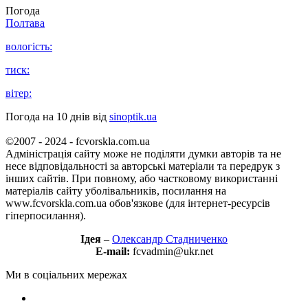
Погода
Полтава
вологість:
тиск:
вітер:
Погода на 10 днів від
sinoptik.ua
©2007 - 2024 - fcvorskla.com.ua
Адміністрація сайту може не поділяти думки авторів та не
несе відповідальності за авторські матеріали та передрук з
інших сайтів. При повному, або частковому використанні
матеріалів сайту уболівальників, посилання на
www.fcvorskla.com.ua обов'язкове (для інтернет-ресурсів
гіперпосилання).
Ідея
–
Олександр Стадниченко
E-mail:
fcvadmin@ukr.net
Ми в соціальних мережах