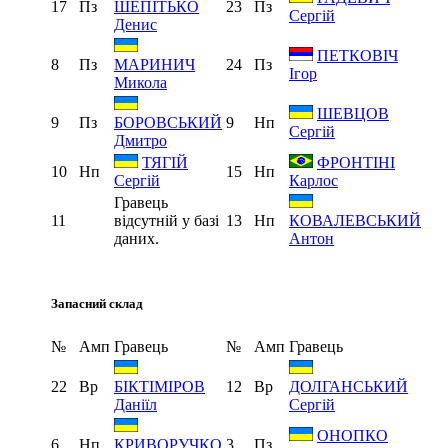
17
Пз
23
Пз
ШЕПІТЬКО
Сергій
Денис
ПЕТКОВІЧ
8
Пз
24
Пз
МАРИНИЧ
Ігор
Микола
ШЕВЦОВ
9
Пз
9
Нп
БОРОВСЬКИЙ
Сергій
Дмитро
ТЯГІЙ
ФРОНТІНІ
10
Нп
15
Нп
Сергій
Карлос
Гравець
11
відсутній у базі
13
Нп
КОВАЛЕВСЬКИЙ
даних.
Антон
Запасний склад
№
Амп
Гравець
№
Амп
Гравець
22
Вр
12
Вр
БІКТІМІРОВ
ДОЛГАНСЬКИЙ
Даніїл
Сергій
ОНОПКО
6
Нп
3
Пз
КРИВОРУЧКО