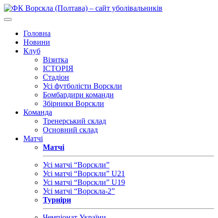
Головна
Новини
Клуб
Візитка
ІСТОРІЯ
Стадіон
Усі футболісти Ворскли
Бомбардири команди
Збірники Ворскли
Команда
Тренерський склад
Основний склад
Матчі
Матчі
Усі матчі “Ворскли”
Усі матчі “Ворскли” U21
Усі матчі “Ворскли” U19
Усі матчі “Ворскла-2”
Турніри
Чемпіонат України