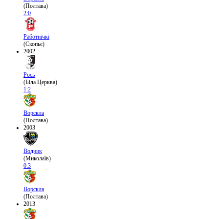
(Полтава)
2:0
Работнічкі
(Скопьє)
2002
Рось
(Біла Церква)
1:2
Ворскла
(Полтава)
2003
Водник
(Миколаїв)
0:3
Ворскла
(Полтава)
2013