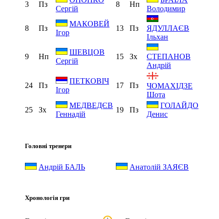
3
Пз
8
Нп
Сергій
Володимир
МАКОВЕЙ
8
Пз
13
Пз
ЯДУЛЛАЄВ
Ігор
Ільхан
ШЕВЦОВ
9
Нп
15
Зх
СТЕПАНОВ
Сергій
Андрій
ПЕТКОВІЧ
24
Пз
17
Пз
ЧОМАХІДЗЕ
Ігор
Шота
МЕДВЕДЄВ
ГОЛАЙДО
25
Зх
19
Пз
Геннадій
Денис
Головні тренери
Андрій БАЛЬ
Анатолій ЗАЯЄВ
Хронологія гри