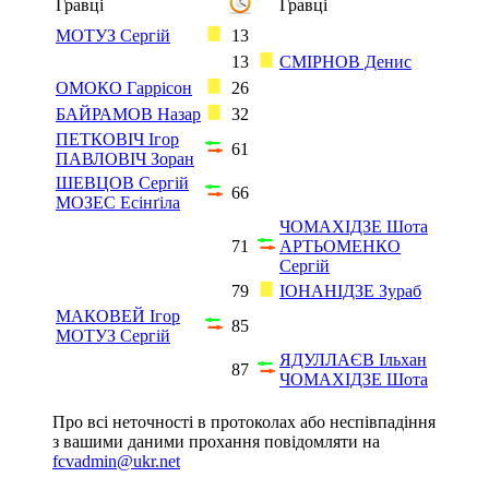
Гравці
Гравці
МОТУЗ Сергій
13
13
СМІРНОВ Денис
ОМОКО Гаррісон
26
БАЙРАМОВ Назар
32
ПЕТКОВІЧ Ігор
61
ПАВЛОВІЧ Зоран
ШЕВЦОВ Сергій
66
МОЗЕС Есінґіла
ЧОМАХІДЗЕ Шота
71
АРТЬОМЕНКО
Сергій
79
ІОНАНІДЗЕ Зураб
МАКОВЕЙ Ігор
85
МОТУЗ Сергій
ЯДУЛЛАЄВ Ільхан
87
ЧОМАХІДЗЕ Шота
Про всі неточності в протоколах або неспівпадіння
з вашими даними прохання повідомляти на
fcvadmin@ukr.net