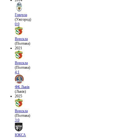
2014
Говерла
(Ужгород)
0:0
Ворскла
(Полтава)
2021
Ворскла
(Полтава)
4:1
ФК Львів
(Львів)
2025
Ворскла
(Полтава)
3:0
ЮКСА