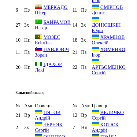
Ігор
МЕРКАДО
СМІРНОВ
6
Пз
11
Пз
Пітер
Денис
БАЙРАМОВ
27
Зх
14
Зх
ДОНЮШКІН
Назар
Юрій
МОЗЕС
ХРАМЦОВ
10
Нп
18
Зх
Есінґіла
Олексій
ПАВЛОВІЧ
ХОМЕНКО
11
Пз
21
Пз
Зоран
Ігор
ІДАХОР
20
Нп
22
Пз
АРТЬОМЕНКО
Лакі
Сергій
Запасний склад
№
Амп
Гравець
№
Амп
Гравець
ПЯТОВ
ВЕЛИЧКО
21
Вр
12
Вр
Андрій
Сергій
ЧЕРНЯК
КОТЮК
2
Зх
7
Нп
Сергій
Андрій
ОНОПКО
БРАЇЛА