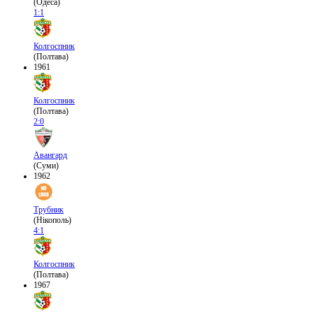
(Одеса)
1:1
Колгоспник
(Полтава)
1961
Колгоспник
(Полтава)
2:0
Авангард
(Суми)
1962
Трубник
(Нікополь)
4:1
Колгоспник
(Полтава)
1967