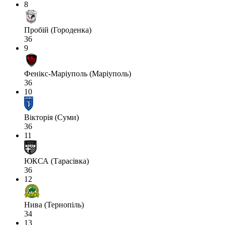
8
Пробій (Городенка)
36
9
Фенікс-Маріуполь (Маріуполь)
36
10
Вікторія (Суми)
36
11
ЮКСА (Тарасівка)
36
12
Нива (Тернопіль)
34
13