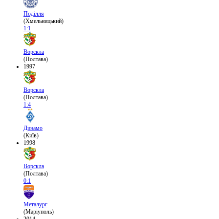
Поділля
(Хмельницький)
1:1
Ворскла
(Полтава)
1997
Ворскла
(Полтава)
1:4
Динамо
(Київ)
1998
Ворскла
(Полтава)
0:1
Металург
(Маріуполь)