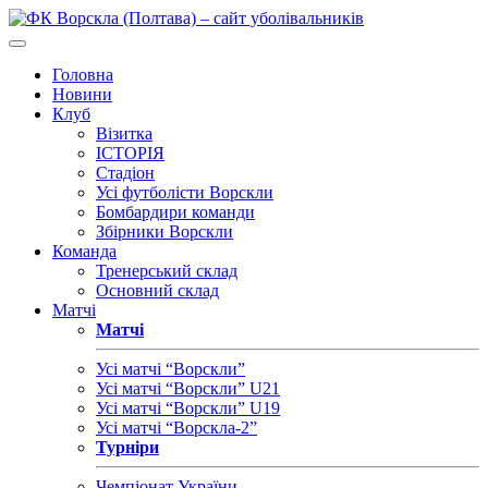
Головна
Новини
Клуб
Візитка
ІСТОРІЯ
Стадіон
Усі футболісти Ворскли
Бомбардири команди
Збірники Ворскли
Команда
Тренерський склад
Основний склад
Матчі
Матчі
Усі матчі “Ворскли”
Усі матчі “Ворскли” U21
Усі матчі “Ворскли” U19
Усі матчі “Ворскла-2”
Турніри
Чемпіонат України