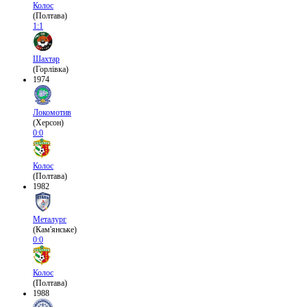
Колос
(Полтава)
1:1
Шахтар
(Горлівка)
1974
Локомотив
(Херсон)
0:0
Колос
(Полтава)
1982
Металург
(Кам'янське)
0:0
Колос
(Полтава)
1988