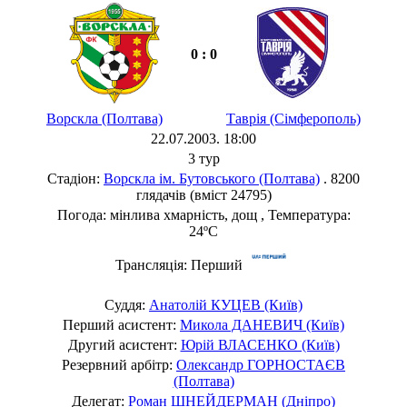
0 : 0
Ворскла (Полтава)
Таврія (Сімферополь)
22.07.2003. 18:00
3 тур
Стадіон:
Ворскла ім. Бутовського (Полтава)
. 8200
глядачів (вміст 24795)
Погода: мінлива хмарність, дощ , Температура:
24ºC
Трансляція: Перший
Суддя:
Анатолій КУЦЕВ (Київ)
Перший асистент:
Микола ДАНЕВИЧ (Київ)
Другий асистент:
Юрій ВЛАСЕНКО (Київ)
Резервний арбітр:
Олександр ГОРНОСТАЄВ
(Полтава)
Делегат:
Роман ШНЕЙДЕРМАН (Дніпро)