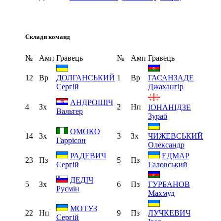
Склади команд
№
Амп
Гравець
№
Амп
Гравець
12
Вр
1
Вр
ДОЛГАНСЬКИЙ
ГАСАНЗАДЕ
Сергій
Джахангір
АНДРОШІЧ
4
Зх
2
Нп
ІОНАНІДЗЕ
Вальтер
Зураб
ОМОКО
14
Зх
3
Зх
ЧИЖЕВСЬКИЙ
Гаррісон
Олександр
РАДЕВИЧ
ЕДМАР
23
Пз
5
Пз
Сергій
Галовський
ДЕДІЧ
5
Зх
6
Пз
ГУРБАНОВ
Русмін
Махмуд
МОТУЗ
22
Нп
9
Пз
ЛУЧКЕВИЧ
Сергій