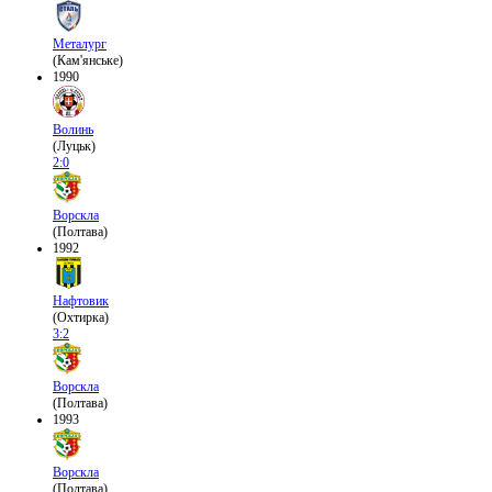
Металург
(Кам'янське)
1990
Волинь
(Луцьк)
2:0
Ворскла
(Полтава)
1992
Нафтовик
(Охтирка)
3:2
Ворскла
(Полтава)
1993
Ворскла
(Полтава)