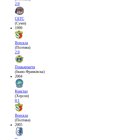
2:0
СБТС
(Суми)
1999
Ворскла
(Полтава)
2:0
Прикарпаття
(Івано-Франківськ)
2004
Кристал
(Херсон)
0:1
Ворскла
(Полтава)
2005