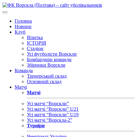
Головна
Новини
Клуб
Візитка
ІСТОРІЯ
Стадіон
Усі футболісти Ворскли
Бомбардири команди
Збірники Ворскли
Команда
Тренерський склад
Основний склад
Матчі
Матчі
Усі матчі “Ворскли”
Усі матчі “Ворскли” U21
Усі матчі “Ворскли” U19
Усі матчі “Ворскла-2”
Турніри
Чемпіонат України