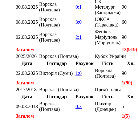
СК
Ворскла
30.08.2025
0:1
Металург
90
(Полтава)
(Запоріжжя)
Ворскла
ЮКСА
08.08.2025
3:0
60
(Полтава)
(Тарасівка)
Фенікс-
Ворскла
02.08.2025
2:1
Маріуполь
90
(Полтава)
(Маріуполь)
Загалом
13(919)
2025/2026
Ворскла (Полтава)
Кубок України
Дата
Господар
Рахунок
Гість
Хв.
Ворскла
22.08.2025
Вікторія (Суми)
1:0
90
(Полтава)
Загалом
1(90)
2017/2018
Ворскла (Полтава)
Прем'єр-ліга
Дата
Господар
Рахунок
Гість
Хв.
Ворскла
Шахтар
09.03.2018
0:3
5
(Полтава)
(Донецьк)
Загалом
1(5)
Загалом
15(1014