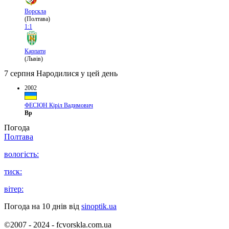
Ворскла
(Полтава)
1:1
Карпати
(Львів)
7 серпня
Народилися у цей день
2002
ФЕСЮН Кіріл Вадимович
Вр
Погода
Полтава
вологість:
тиск:
вітер:
Погода на 10 днів від
sinoptik.ua
©2007 - 2024 - fcvorskla.com.ua