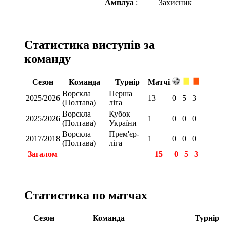
Амплуа
:
Захисник
Статистика виступів за
команду
Сезон
Команда
Турнір
Матчі
Ворскла
Перша
2025/2026
13
0
5
3
(Полтава)
ліга
Ворскла
Кубок
2025/2026
1
0
0
0
(Полтава)
України
Ворскла
Прем'єр-
2017/2018
1
0
0
0
(Полтава)
ліга
Загалом
15
0
5
3
Статистика по матчах
Сезон
Команда
Турнір