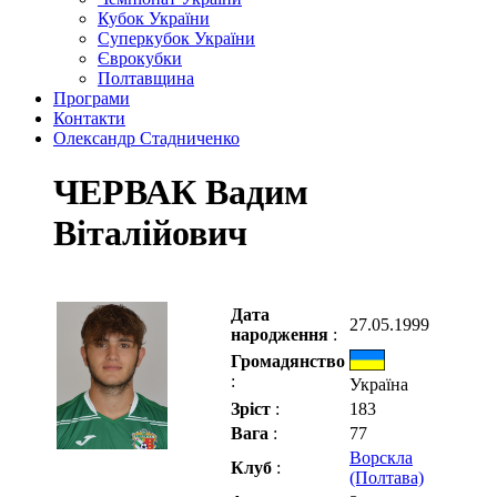
Кубок України
Суперкубок України
Єврокубки
Полтавщина
Програми
Контакти
Олександр Стадниченко
ЧЕРВАК Вадим
Віталійович
Дата
27.05.1999
народження
:
Громадянство
:
Україна
Зріст
:
183
Вага
:
77
Ворскла
Клуб
:
(Полтава)