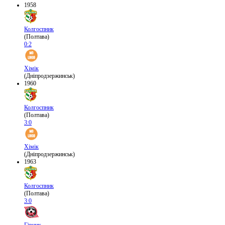
1958
Колгоспник
(Полтава)
0:2
Хімік
(Дніпродзержинськ)
1960
Колгоспник
(Полтава)
3:0
Хімік
(Дніпродзержинськ)
1963
Колгоспник
(Полтава)
3:0