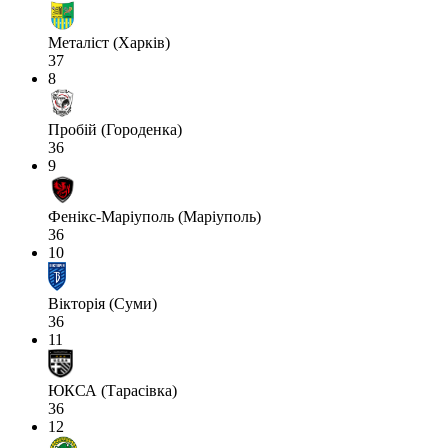
Металіст (Харків)
37
8
Пробій (Городенка)
36
9
Фенікс-Маріуполь (Маріуполь)
36
10
Вікторія (Суми)
36
11
ЮКСА (Тарасівка)
36
12