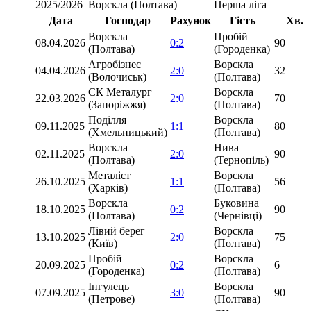
2025/2026
Ворскла (Полтава)
Перша ліга
Дата
Господар
Рахунок
Гість
Хв.
Ворскла
Пробій
08.04.2026
0:2
90
(Полтава)
(Городенка)
Агробізнес
Ворскла
04.04.2026
2:0
32
(Волочиськ)
(Полтава)
СК Металург
Ворскла
22.03.2026
2:0
70
(Запоріжжя)
(Полтава)
Поділля
Ворскла
09.11.2025
1:1
80
(Хмельницький)
(Полтава)
Ворскла
Нива
02.11.2025
2:0
90
(Полтава)
(Тернопіль)
Металіст
Ворскла
26.10.2025
1:1
56
(Харків)
(Полтава)
Ворскла
Буковина
18.10.2025
0:2
90
(Полтава)
(Чернівці)
Лівий берег
Ворскла
13.10.2025
2:0
75
(Київ)
(Полтава)
Пробій
Ворскла
20.09.2025
0:2
6
(Городенка)
(Полтава)
Інгулець
Ворскла
07.09.2025
3:0
90
(Петрове)
(Полтава)