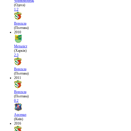
Чорноморець
(Одеса)
1:2
Ворскла
(Полтава)
2010
Металіст
(Харків)
2:3
Ворскла
(Полтава)
2011
Ворскла
(Полтава)
0:2
Арсенал
(Київ)
2016