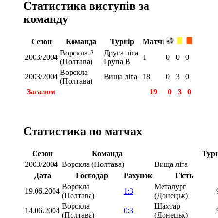
Статистика виступів за
команду
Сезон
Команда
Турнір
Матчі
Ворскла-2
Друга ліга.
2003/2004
1
0
0
0
(Полтава)
Група В
Ворскла
2003/2004
Вища ліга
18
0
3
0
(Полтава)
Загалом
19
0
3
0
Статистика по матчах
Сезон
Команда
Турн
2003/2004
Ворскла (Полтава)
Вища ліга
Дата
Господар
Рахунок
Гість
Ворскла
Металург
19.06.2004
1:3
(Полтава)
(Донецьк)
Ворскла
Шахтар
14.06.2004
0:3
(Полтава)
(Донецьк)