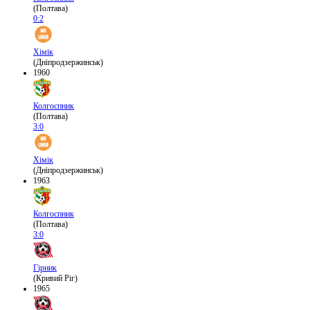
(Полтава)
0:2
Хімік
(Дніпродзержинськ)
1960
Колгоспник
(Полтава)
3:0
Хімік
(Дніпродзержинськ)
1963
Колгоспник
(Полтава)
3:0
Гірник
(Кривий Ріг)
1965