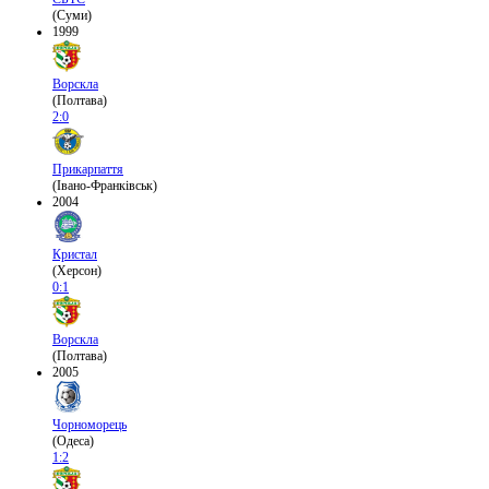
(Суми)
1999
Ворскла
(Полтава)
2:0
Прикарпаття
(Івано-Франківськ)
2004
Кристал
(Херсон)
0:1
Ворскла
(Полтава)
2005
Чорноморець
(Одеса)
1:2