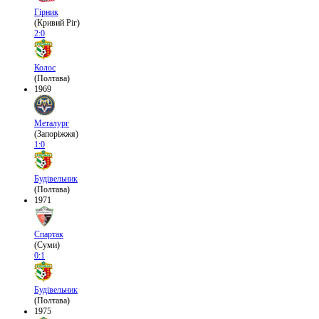
Гірник
(Кривий Ріг)
2:0
Колос
(Полтава)
1969
Металург
(Запоріжжя)
1:0
Будівельник
(Полтава)
1971
Спартак
(Суми)
0:1
Будівельник
(Полтава)
1975