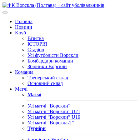
Головна
Новини
Клуб
Візитка
ІСТОРІЯ
Стадіон
Усі футболісти Ворскли
Бомбардири команди
Збірники Ворскли
Команда
Тренерський склад
Основний склад
Матчі
Матчі
Усі матчі “Ворскли”
Усі матчі “Ворскли” U21
Усі матчі “Ворскли” U19
Усі матчі “Ворскла-2”
Турніри
Чемпіонат України