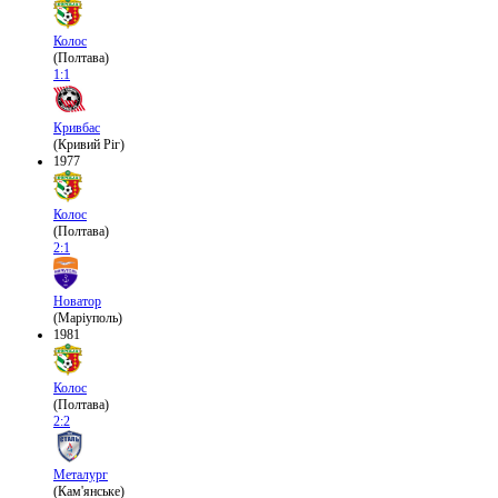
Колос
(Полтава)
1:1
Кривбас
(Кривий Ріг)
1977
Колос
(Полтава)
2:1
Новатор
(Маріуполь)
1981
Колос
(Полтава)
2:2
Металург
(Кам'янське)