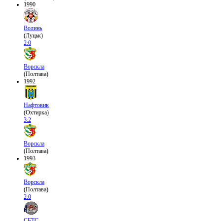
1990
Волинь
(Луцьк)
2:0
Ворскла
(Полтава)
1992
Нафтовик
(Охтирка)
3:2
Ворскла
(Полтава)
1993
Ворскла
(Полтава)
2:0
СБТС