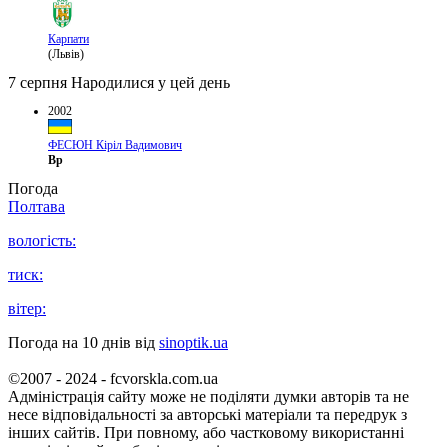
Карпати
(Львів)
7 серпня
Народилися у цей день
2002
ФЕСЮН Кіріл Вадимович
Вр
Погода
Полтава
вологість:
тиск:
вітер:
Погода на 10 днів від
sinoptik.ua
©2007 - 2024 - fcvorskla.com.ua
Адміністрація сайту може не поділяти думки авторів та не
несе відповідальності за авторські матеріали та передрук з
інших сайтів. При повному, або частковому використанні