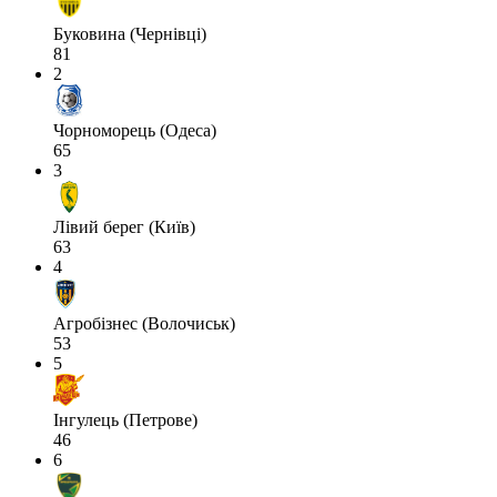
Буковина (Чернівці)
81
2
Чорноморець (Одеса)
65
3
Лівий берег (Київ)
63
4
Агробізнес (Волочиськ)
53
5
Інгулець (Петрове)
46
6