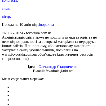
вологість:
тиск:
вітер:
Погода на 10 днів від
sinoptik.ua
©2007 - 2024 - fcvorskla.com.ua
Адміністрація сайту може не поділяти думки авторів та не
несе відповідальності за авторські матеріали та передрук з
інших сайтів. При повному, або частковому використанні
матеріалів сайту уболівальників, посилання на
www.fcvorskla.com.ua обов'язкове (для інтернет-ресурсів
гіперпосилання).
Ідея
–
Олександр Стадниченко
E-mail:
fcvadmin@ukr.net
Ми в соціальних мережах