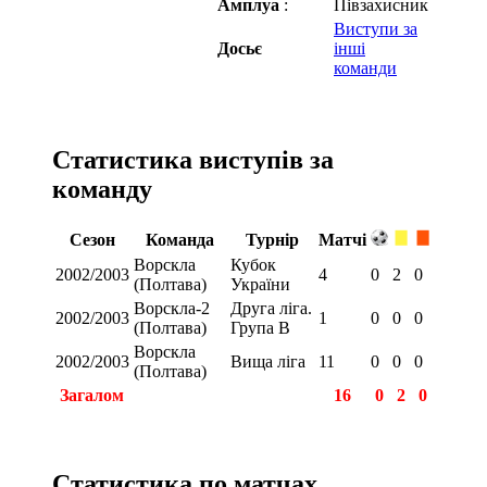
Амплуа
:
Півзахисник
Виступи за
Досьє
інші
команди
Статистика виступів за
команду
Сезон
Команда
Турнір
Матчі
Ворскла
Кубок
2002/2003
4
0
2
0
(Полтава)
України
Ворскла-2
Друга ліга.
2002/2003
1
0
0
0
(Полтава)
Група В
Ворскла
2002/2003
Вища ліга
11
0
0
0
(Полтава)
Загалом
16
0
2
0
Статистика по матчах