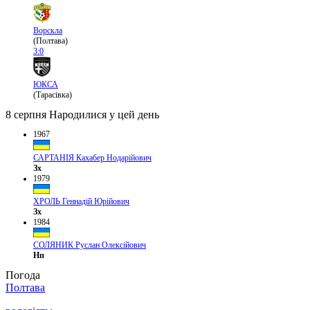
Ворскла
(Полтава)
3:0
ЮКСА
(Тарасівка)
8 серпня
Народилися у цей день
1967
САРТАНІЯ Кахабер Нодарійович
Зх
1979
ХРОЛЬ Геннадій Юрійович
Зх
1984
СОЛЯНИК Руслан Олексійович
Нп
Погода
Полтава