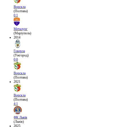
Ворскла
(Полтава)
0:1
Металург
(Маріуполь)
2014
Говерла
(Ужгород)
0:0
Ворскла
(Полтава)
2021
Ворскла
(Полтава)
4:1
ФК Львів
(Львів)
2025