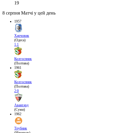
19
8 серпня
Матчі у цей день
1957
Харчовик
(Одеса)
1:1
Колгоспник
(Полтава)
1961
Колгоспник
(Полтава)
2:0
Авангард
(Суми)
1962
Трубник
(Нікополь)