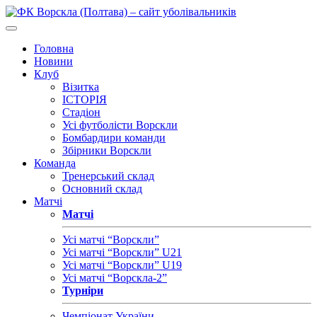
Головна
Новини
Клуб
Візитка
ІСТОРІЯ
Стадіон
Усі футболісти Ворскли
Бомбардири команди
Збірники Ворскли
Команда
Тренерський склад
Основний склад
Матчі
Матчі
Усі матчі “Ворскли”
Усі матчі “Ворскли” U21
Усі матчі “Ворскли” U19
Усі матчі “Ворскла-2”
Турніри
Чемпіонат України