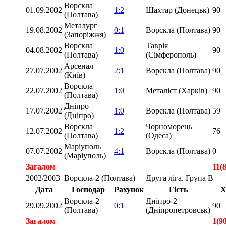
Ворскла
01.09.2002
1:2
Шахтар (Донецьк)
90
(Полтава)
Металург
19.08.2002
0:1
Ворскла (Полтава)
90
(Запоріжжя)
Ворскла
Таврія
04.08.2002
1:0
90
(Полтава)
(Сімферополь)
Арсенал
27.07.2002
2:1
Ворскла (Полтава)
90
(Київ)
Ворскла
22.07.2002
1:0
Металіст (Харків)
90
(Полтава)
Дніпро
17.07.2002
1:0
Ворскла (Полтава)
59
(Дніпро)
Ворскла
Чорноморець
12.07.2002
1:2
76
(Полтава)
(Одеса)
Маріуполь
07.07.2002
4:1
Ворскла (Полтава)
0
(Маріуполь)
Загалом
11(
2002/2003
Ворскла-2 (Полтава)
Друга ліга. Група В
Дата
Господар
Рахунок
Гість
Х
Ворскла-2
Дніпро-2
29.09.2002
0:1
90
(Полтава)
(Дніпропетровськ)
Загалом
1(9