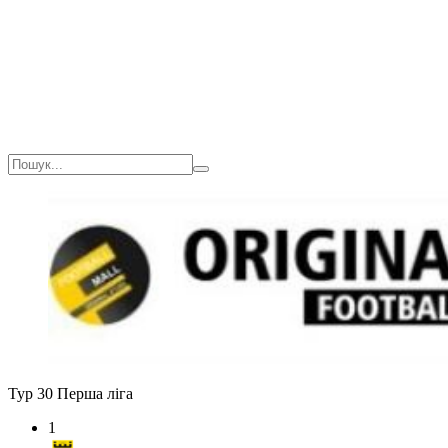
Загалом
16(
Тур 30
Перша ліга
1