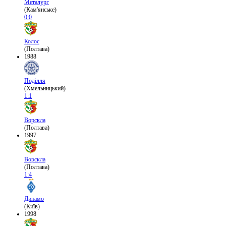
Металург
(Кам'янське)
0:0
Колос
(Полтава)
1988
Поділля
(Хмельницький)
1:1
Ворскла
(Полтава)
1997
Ворскла
(Полтава)
1:4
Динамо
(Київ)
1998