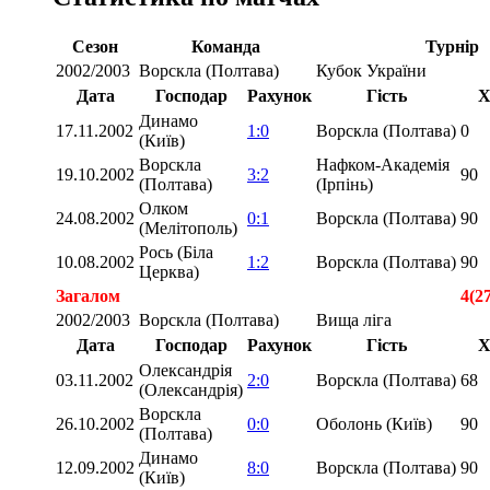
Сезон
Команда
Турнір
2002/2003
Ворскла (Полтава)
Кубок України
Дата
Господар
Рахунок
Гість
Х
Динамо
17.11.2002
1:0
Ворскла (Полтава)
0
(Київ)
Ворскла
Нафком-Академія
19.10.2002
3:2
90
(Полтава)
(Ірпінь)
Олком
24.08.2002
0:1
Ворскла (Полтава)
90
(Мелітополь)
Рось (Біла
10.08.2002
1:2
Ворскла (Полтава)
90
Церква)
Загалом
4(2
2002/2003
Ворскла (Полтава)
Вища ліга
Дата
Господар
Рахунок
Гість
Х
Олександрія
03.11.2002
2:0
Ворскла (Полтава)
68
(Олександрія)
Ворскла
26.10.2002
0:0
Оболонь (Київ)
90
(Полтава)
Динамо
12.09.2002
8:0
Ворскла (Полтава)
90
(Київ)