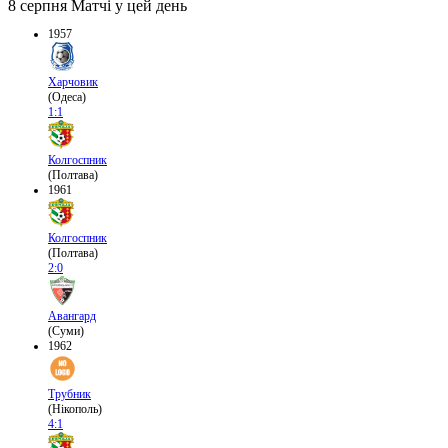
8 серпня
Матчі у цей день
1957
Харчовик
(Одеса)
1:1
Колгоспник
(Полтава)
1961
Колгоспник
(Полтава)
2:0
Авангард
(Суми)
1962
Трубник
(Нікополь)
4:1