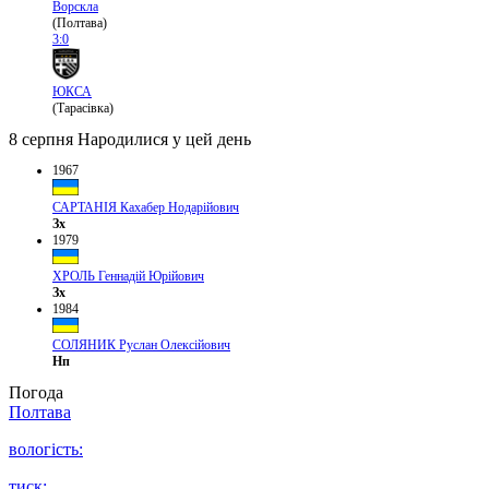
Ворскла
(Полтава)
3:0
ЮКСА
(Тарасівка)
8 серпня
Народилися у цей день
1967
САРТАНІЯ Кахабер Нодарійович
Зх
1979
ХРОЛЬ Геннадій Юрійович
Зх
1984
СОЛЯНИК Руслан Олексійович
Нп
Погода
Полтава
вологість:
тиск: