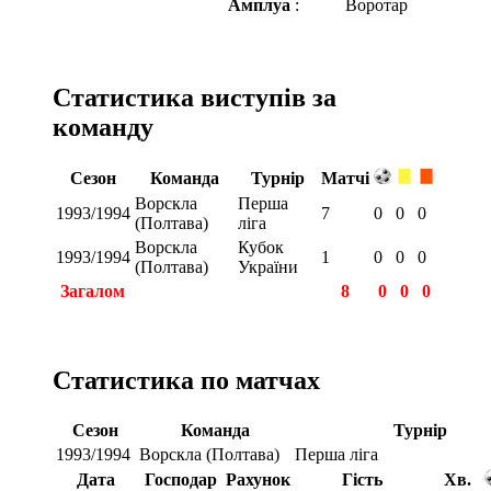
Амплуа
:
Воротар
Статистика виступів за
команду
Сезон
Команда
Турнір
Матчі
Ворскла
Перша
1993/1994
7
0
0
0
(Полтава)
ліга
Ворскла
Кубок
1993/1994
1
0
0
0
(Полтава)
України
Загалом
8
0
0
0
Статистика по матчах
Сезон
Команда
Турнір
1993/1994
Ворскла (Полтава)
Перша ліга
Дата
Господар
Рахунок
Гість
Хв.