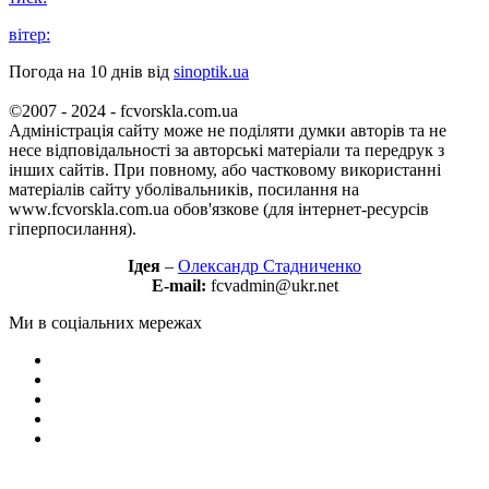
вітер:
Погода на 10 днів від
sinoptik.ua
©2007 - 2024 - fcvorskla.com.ua
Адміністрація сайту може не поділяти думки авторів та не
несе відповідальності за авторські матеріали та передрук з
інших сайтів. При повному, або частковому використанні
матеріалів сайту уболівальників, посилання на
www.fcvorskla.com.ua обов'язкове (для інтернет-ресурсів
гіперпосилання).
Ідея
–
Олександр Стадниченко
E-mail:
fcvadmin@ukr.net
Ми в соціальних мережах