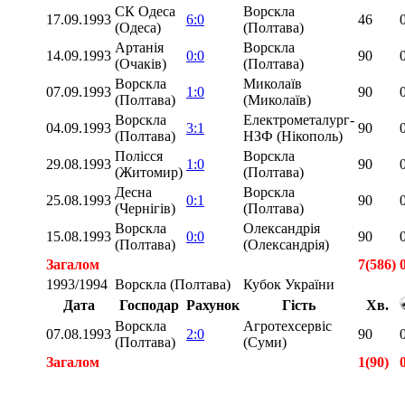
СК Одеса
Ворскла
17.09.1993
6:0
46
(Одеса)
(Полтава)
Артанія
Ворскла
14.09.1993
0:0
90
(Очаків)
(Полтава)
Ворскла
Миколаїв
07.09.1993
1:0
90
(Полтава)
(Миколаїв)
Ворскла
Електрометалург-
04.09.1993
3:1
90
(Полтава)
НЗФ (Нікополь)
Полісся
Ворскла
29.08.1993
1:0
90
(Житомир)
(Полтава)
Десна
Ворскла
25.08.1993
0:1
90
(Чернігів)
(Полтава)
Ворскла
Олександрія
15.08.1993
0:0
90
(Полтава)
(Олександрія)
Загалом
7(586)
1993/1994
Ворскла (Полтава)
Кубок України
Дата
Господар
Рахунок
Гість
Хв.
Ворскла
Агротехсервіс
07.08.1993
2:0
90
(Полтава)
(Суми)
Загалом
1(90)
Загалом
8(676)