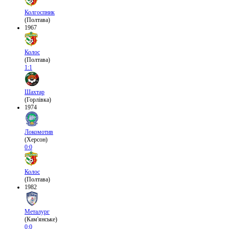
Колгоспник
(Полтава)
1967
Колос
(Полтава)
1:1
Шахтар
(Горлівка)
1974
Локомотив
(Херсон)
0:0
Колос
(Полтава)
1982
Металург
(Кам'янське)
0:0