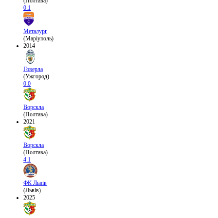
(Полтава)
0:1
Металург
(Маріуполь)
2014
Говерла
(Ужгород)
0:0
Ворскла
(Полтава)
2021
Ворскла
(Полтава)
4:1
ФК Львів
(Львів)
2025