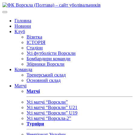
Головна
Новини
Клуб
Візитка
ІСТОРІЯ
Стадіон
Усі футболісти Ворскли
Бомбардири команди
Збірники Ворскли
Команда
Тренерський склад
Основний склад
Матчі
Матчі
Усі матчі “Ворскли”
Усі матчі “Ворскли” U21
Усі матчі “Ворскли” U19
Усі матчі “Ворскла-2”
Турніри
Чемпіонат України