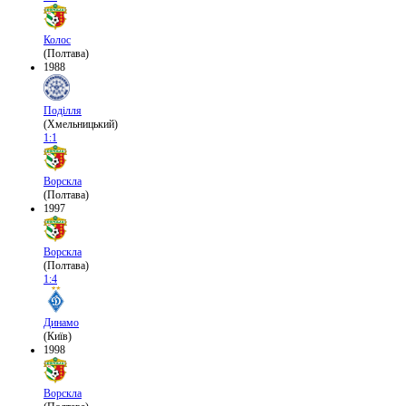
Колос
(Полтава)
1988
Поділля
(Хмельницький)
1:1
Ворскла
(Полтава)
1997
Ворскла
(Полтава)
1:4
Динамо
(Київ)
1998
Ворскла