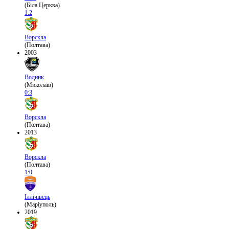
(Біла Церква)
1:2
Ворскла
(Полтава)
2003
Водник
(Миколаїв)
0:3
Ворскла
(Полтава)
2013
Ворскла
(Полтава)
1:0
Іллічівець
(Маріуполь)
2019