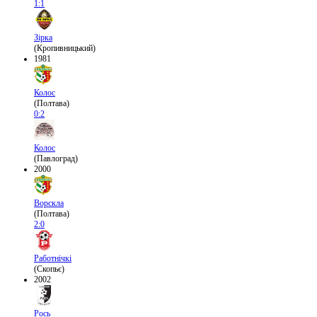
1:1
Зірка
(Кропивницький)
1981
Колос
(Полтава)
0:2
Колос
(Павлоград)
2000
Ворскла
(Полтава)
2:0
Работнічкі
(Скопьє)
2002
Рось