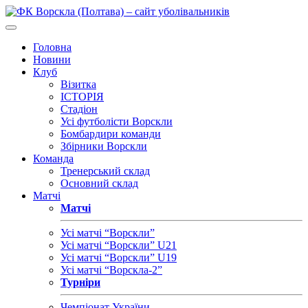
Головна
Новини
Клуб
Візитка
ІСТОРІЯ
Стадіон
Усі футболісти Ворскли
Бомбардири команди
Збірники Ворскли
Команда
Тренерський склад
Основний склад
Матчі
Матчі
Усі матчі “Ворскли”
Усі матчі “Ворскли” U21
Усі матчі “Ворскли” U19
Усі матчі “Ворскла-2”
Турніри
Чемпіонат України