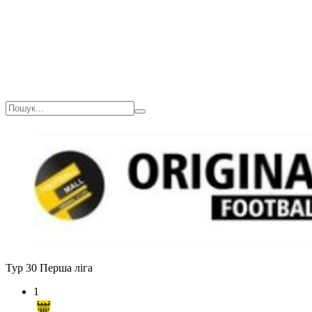
Загалом
1(14)
1
0
0
Тур 30
Перша ліга
1