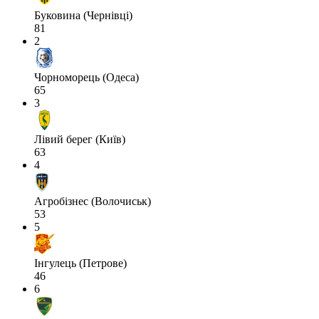
Буковина (Чернівці)
81
2
Чорноморець (Одеса)
65
3
Лівий берег (Київ)
63
4
Агробізнес (Волочиськ)
53
5
Інгулець (Петрове)
46
6