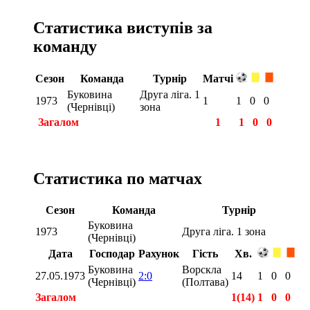
Статистика виступів за
команду
Сезон
Команда
Турнір
Матчі
Буковина
Друга ліга. 1
1973
1
1
0
0
(Чернівці)
зона
Загалом
1
1
0
0
Статистика по матчах
Сезон
Команда
Турнір
Буковина
1973
Друга ліга. 1 зона
(Чернівці)
Дата
Господар
Рахунок
Гість
Хв.
Буковина
Ворскла
27.05.1973
2:0
14
1
0
0
(Чернівці)
(Полтава)
Загалом
1(14)
1
0
0