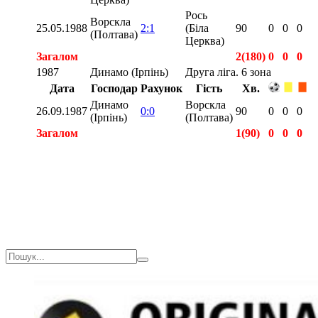
Рось
Ворскла
25.05.1988
2:1
(Біла
90
0
0
0
(Полтава)
Церква)
Загалом
2(180)
0
0
0
1987
Динамо (Ірпінь)
Друга ліга. 6 зона
Дата
Господар
Рахунок
Гість
Хв.
Динамо
Ворскла
26.09.1987
0:0
90
0
0
0
(Ірпінь)
(Полтава)
Загалом
1(90)
0
0
0
Загалом
3(270)
0
0
0