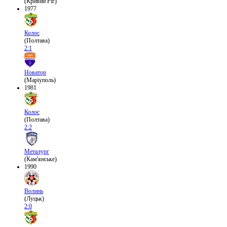
(Кривий Ріг)
1977
Колос
(Полтава)
2:1
Новатор
(Маріуполь)
1981
Колос
(Полтава)
2:2
Металург
(Кам'янське)
1990
Волинь
(Луцьк)
2:0