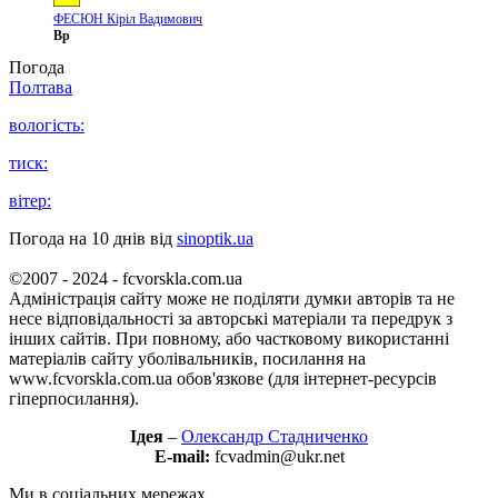
ФЕСЮН Кіріл Вадимович
Вр
Погода
Полтава
вологість:
тиск:
вітер:
Погода на 10 днів від
sinoptik.ua
©2007 - 2024 - fcvorskla.com.ua
Адміністрація сайту може не поділяти думки авторів та не
несе відповідальності за авторські матеріали та передрук з
інших сайтів. При повному, або частковому використанні
матеріалів сайту уболівальників, посилання на
www.fcvorskla.com.ua обов'язкове (для інтернет-ресурсів
гіперпосилання).
Ідея
–
Олександр Стадниченко
E-mail:
fcvadmin@ukr.net
Ми в соціальних мережах