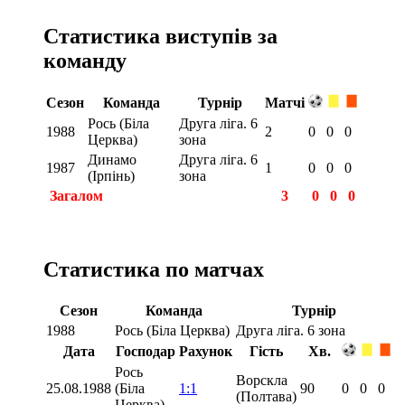
Статистика виступів за
команду
Сезон
Команда
Турнір
Матчі
Рось (Біла
Друга ліга. 6
1988
2
0
0
0
Церква)
зона
Динамо
Друга ліга. 6
1987
1
0
0
0
(Ірпінь)
зона
Загалом
3
0
0
0
Статистика по матчах
Сезон
Команда
Турнір
1988
Рось (Біла Церква)
Друга ліга. 6 зона
Дата
Господар
Рахунок
Гість
Хв.
Рось
Ворскла
25.08.1988
(Біла
1:1
90
0
0
0
(Полтава)
Церква)