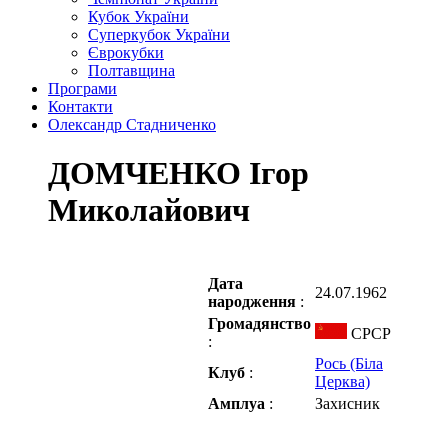
Кубок України
Суперкубок України
Єврокубки
Полтавщина
Програми
Контакти
Олександр Стадниченко
ДОМЧЕНКО Ігор
Миколайович
Дата
24.07.1962
народження
:
Громадянство
СРСР
:
Рось (Біла
Клуб
:
Церква)
Амплуа
:
Захисник