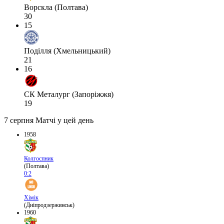
Ворскла (Полтава)
30
15
Поділля (Хмельницький)
21
16
СК Металург (Запоріжжя)
19
7 серпня
Матчі у цей день
1958
Колгоспник
(Полтава)
0:2
Хімік
(Дніпродзержинськ)
1960