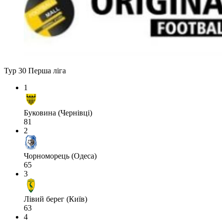
Тур 30
Перша ліга
1
Буковина (Чернівці)
81
2
Чорноморець (Одеса)
65
3
Лівий берег (Київ)
63
4