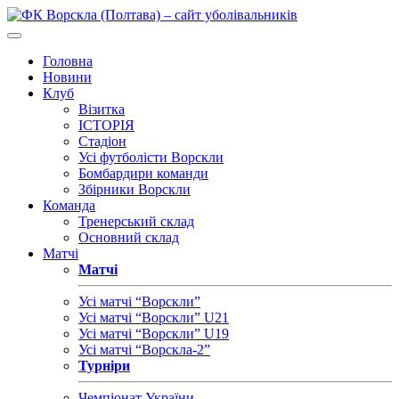
Головна
Новини
Клуб
Візитка
ІСТОРІЯ
Стадіон
Усі футболісти Ворскли
Бомбардири команди
Збірники Ворскли
Команда
Тренерський склад
Основний склад
Матчі
Матчі
Усі матчі “Ворскли”
Усі матчі “Ворскли” U21
Усі матчі “Ворскли” U19
Усі матчі “Ворскла-2”
Турніри
Чемпіонат України