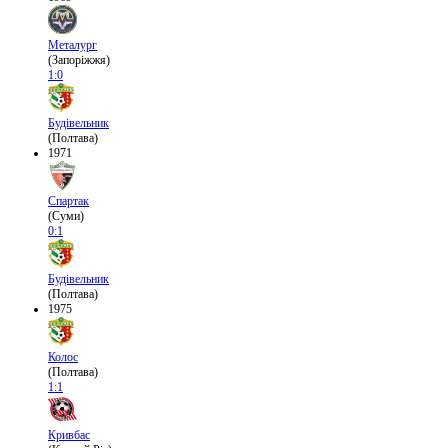
Металург
(Запоріжжя)
1:0
Будівельник
(Полтава)
1971
Спартак
(Суми)
0:1
Будівельник
(Полтава)
1975
Колос
(Полтава)
1:1
Кривбас