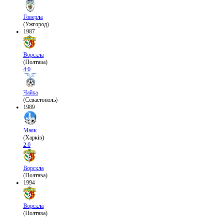
Говерла
(Ужгород)
1987
Ворскла
(Полтава)
4:0
Чайка
(Севастополь)
1989
Маяк
(Харків)
2:0
Ворскла
(Полтава)
1994
Ворскла
(Полтава)