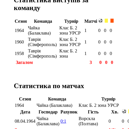
команду
Сезон
Команда
Турнір
Матчі
Чайка
Клас Б. 2
1964
1
0
0
0
(Балаклава)
зона УРСР
Таврія
Клас Б. 2
1960
1
0
0
0
(Сімферополь)
зона УРСР
Таврія
Клас Б. 2
1958
1
0
0
0
(Сімферополь)
зона
Загалом
3
0
0
0
Статистика по матчах
Сезон
Команда
Турнір
1964
Чайка (Балаклава)
Клас Б. 2 зона УРСР
Дата
Господар
Рахунок
Гість
Хв.
Чайка
Ворскла
08.04.1964
0:1
0
0
(Балаклава)
(Полтава)