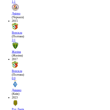
1:1
Дніпро
(Черкаси)
2015
Ворскла
(Полтава)
3:1
Жиліна
(Жиліна)
2017
Ворскла
(Полтава)
0:0
Динамо
(Київ)
2023
Рух Львів