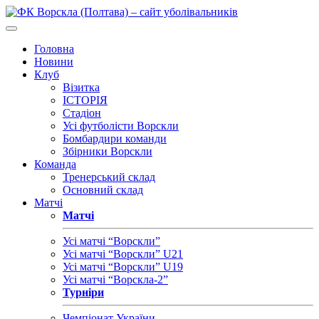
Головна
Новини
Клуб
Візитка
ІСТОРІЯ
Стадіон
Усі футболісти Ворскли
Бомбардири команди
Збірники Ворскли
Команда
Тренерський склад
Основний склад
Матчі
Матчі
Усі матчі “Ворскли”
Усі матчі “Ворскли” U21
Усі матчі “Ворскли” U19
Усі матчі “Ворскла-2”
Турніри
Чемпіонат України