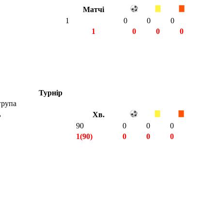
Матчі
1
0
0
0
1
0
0
0
Турнір
група
ь
Хв.
90
0
0
0
1(90)
0
0
0
1(90)
0
0
0