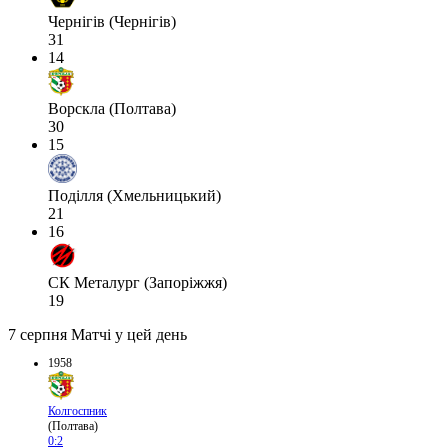
Чернігів (Чернігів)
31
14
Ворскла (Полтава)
30
15
Поділля (Хмельницький)
21
16
СК Металург (Запоріжжя)
19
7 серпня
Матчі у цей день
1958
Колгоспник
(Полтава)
0:2