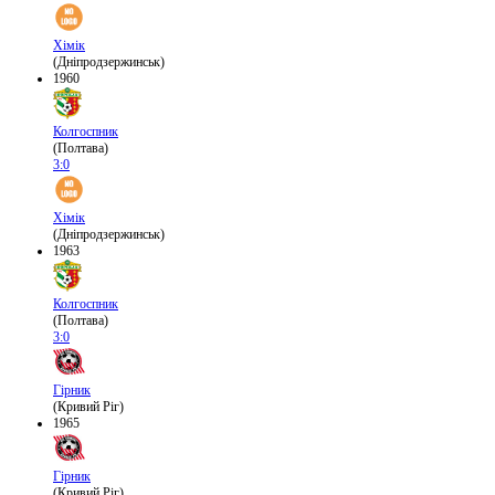
Хімік
(Дніпродзержинськ)
1960
Колгоспник
(Полтава)
3:0
Хімік
(Дніпродзержинськ)
1963
Колгоспник
(Полтава)
3:0
Гірник
(Кривий Ріг)
1965
Гірник
(Кривий Ріг)