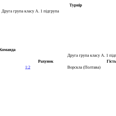
Турнір
Друга група класу А. 1 підгрупа
Команда
Друга група класу А. 1 під
Рахунок
Гіст
1:2
Ворскла (Полтава)