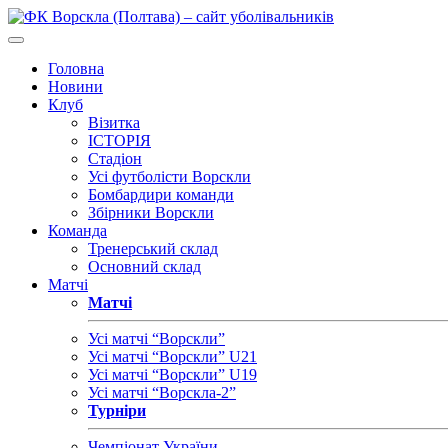
Головна
Новини
Клуб
Візитка
ІСТОРІЯ
Стадіон
Усі футболісти Ворскли
Бомбардири команди
Збірники Ворскли
Команда
Тренерський склад
Основний склад
Матчі
Матчі
Усі матчі “Ворскли”
Усі матчі “Ворскли” U21
Усі матчі “Ворскли” U19
Усі матчі “Ворскла-2”
Турніри
Чемпіонат України