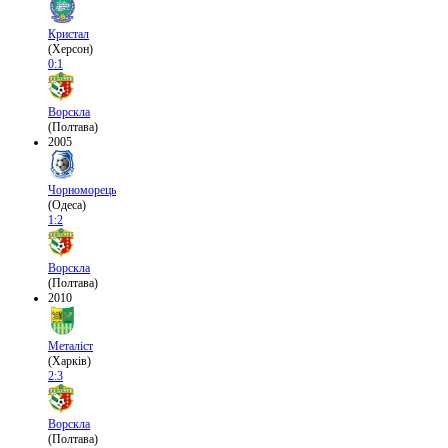
Кристал
(Херсон)
0:1
Ворскла
(Полтава)
2005
Чорноморець
(Одеса)
1:2
Ворскла
(Полтава)
2010
Металіст
(Харків)
2:3
Ворскла
(Полтава)