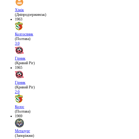
Хімік
(Дніпродзержинськ)
1963
Колгоспник
(Полтава)
3:0
Гірник
(Кривий Ріг)
1965
Гірник
(Кривий Ріг)
2:0
Колос
(Полтава)
1969
Металург
(Запоріжжя)