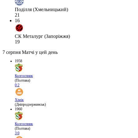
Поділля (Хмельницький)
21
16
СК Металург (Запоріжжя)
19
7 серпня
Матчі у цей день
1958
Колгоспник
(Полтава)
0:2
Хімік
(Дніпродзержинськ)
1960
Колгоспник
(Полтава)
3:0