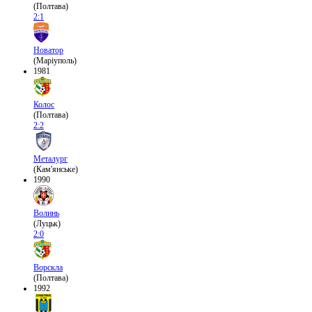
(Полтава)
2:1
Новатор
(Маріуполь)
1981
Колос
(Полтава)
2:2
Металург
(Кам'янське)
1990
Волинь
(Луцьк)
2:0
Ворскла
(Полтава)
1992