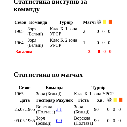
Статистика виступів за
команду
Сезон
Команда
Турнір
Матчі
Зоря
Клас Б. 1 зона
1965
2
0
0
0
(Бєльці)
УРСР
Зоря
Клас Б. 2 зона
1964
1
0
0
0
(Бєльці)
УРСР
Загалом
3
0
0
0
Статистика по матчах
Сезон
Команда
Турнір
1965
Зоря (Бєльці)
Клас Б. 1 зона УРСР
Дата
Господар
Рахунок
Гість
Хв.
Ворскла
Зоря
25.07.1965
3:1
90
0
0
0
(Полтава)
(Бєльці)
Зоря
Ворскла
09.05.1965
0:0
90
0
0
0
(Бєльці)
(Полтава)