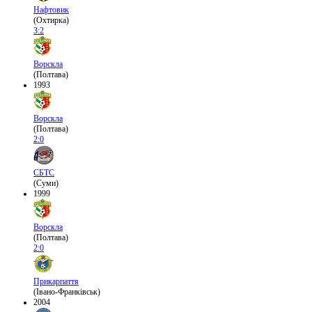
Нафтовик
(Охтирка)
3:2
Ворскла
(Полтава)
1993
Ворскла
(Полтава)
2:0
СБТС
(Суми)
1999
Ворскла
(Полтава)
2:0
Прикарпаття
(Івано-Франківськ)
2004