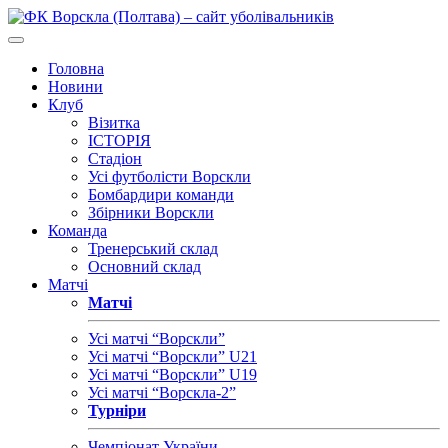
Головна
Новини
Клуб
Візитка
ІСТОРІЯ
Стадіон
Усі футболісти Ворскли
Бомбардири команди
Збірники Ворскли
Команда
Тренерський склад
Основний склад
Матчі
Матчі
Усі матчі “Ворскли”
Усі матчі “Ворскли” U21
Усі матчі “Ворскли” U19
Усі матчі “Ворскла-2”
Турніри
Чемпіонат України