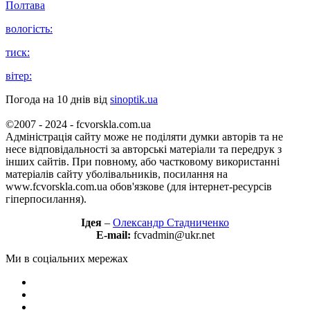
Полтава
вологість:
тиск:
вітер:
Погода на 10 днів від
sinoptik.ua
©2007 - 2024 - fcvorskla.com.ua
Адміністрація сайту може не поділяти думки авторів та не
несе відповідальності за авторські матеріали та передрук з
інших сайтів. При повному, або частковому використанні
матеріалів сайту уболівальників, посилання на
www.fcvorskla.com.ua обов'язкове (для інтернет-ресурсів
гіперпосилання).
Ідея
–
Олександр Стадниченко
E-mail:
fcvadmin@ukr.net
Ми в соціальних мережах