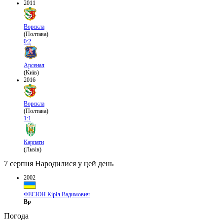
2011
Ворскла
(Полтава)
0:2
Арсенал
(Київ)
2016
Ворскла
(Полтава)
1:1
Карпати
(Львів)
7 серпня
Народилися у цей день
2002
ФЕСЮН Кіріл Вадимович
Вр
Погода