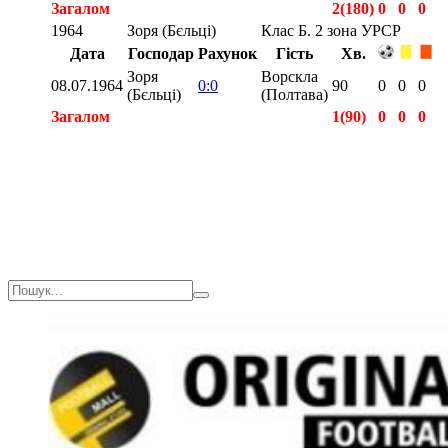
Загалом
2(180)
0
0
0
1964
Зоря (Бєльці)
Клас Б. 2 зона УРСР
Дата
Господар
Рахунок
Гість
Хв.
Зоря
Ворскла
08.07.1964
0:0
90
0
0
0
(Бєльці)
(Полтава)
Загалом
1(90)
0
0
0
Загалом
3(270)
0
0
0