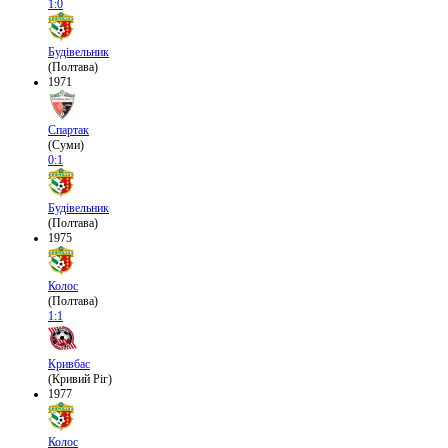
1:0
Будівельник
(Полтава)
1971
Спартак
(Суми)
0:1
Будівельник
(Полтава)
1975
Колос
(Полтава)
1:1
Кривбас
(Кривий Ріг)
1977
Колос