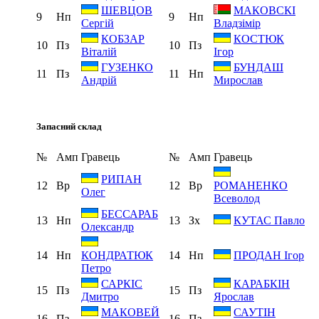
ШЕВЦОВ
МАКОВСКІ
9
Нп
9
Нп
Сергій
Владзімір
КОБЗАР
КОСТЮК
10
Пз
10
Пз
Віталій
Ігор
ГУЗЕНКО
БУНДАШ
11
Пз
11
Нп
Андрій
Мирослав
Запасний склад
№
Амп
Гравець
№
Амп
Гравець
РИПАН
12
Вр
12
Вр
РОМАНЕНКО
Олег
Всеволод
БЕССАРАБ
13
Нп
13
Зх
КУТАС Павло
Олександр
14
Нп
14
Нп
КОНДРАТЮК
ПРОДАН Ігор
Петро
САРКІС
КАРАБКІН
15
Пз
15
Пз
Дмитро
Ярослав
МАКОВЕЙ
САУТІН
16
Пз
16
Пз