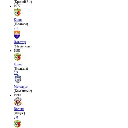
(Кривий Ріг)
1977
Колос
(Полтава)
2:1
Новатор
(Маріуполь)
1981
Колос
(Полтава)
2:2
Металург
(Кам'янське)
1990
Волинь
(Луцьк)
2:0