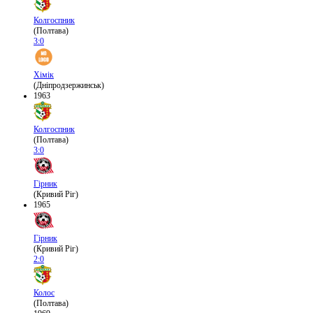
Колгоспник
(Полтава)
3:0
Хімік
(Дніпродзержинськ)
1963
Колгоспник
(Полтава)
3:0
Гірник
(Кривий Ріг)
1965
Гірник
(Кривий Ріг)
2:0
Колос
(Полтава)