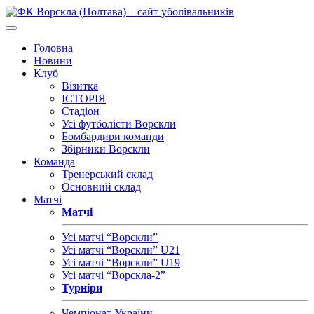
Головна
Новини
Клуб
Візитка
ІСТОРІЯ
Стадіон
Усі футболісти Ворскли
Бомбардири команди
Збірники Ворскли
Команда
Тренерський склад
Основний склад
Матчі
Матчі
Усі матчі “Ворскли”
Усі матчі “Ворскли” U21
Усі матчі “Ворскли” U19
Усі матчі “Ворскла-2”
Турніри
Чемпіонат України