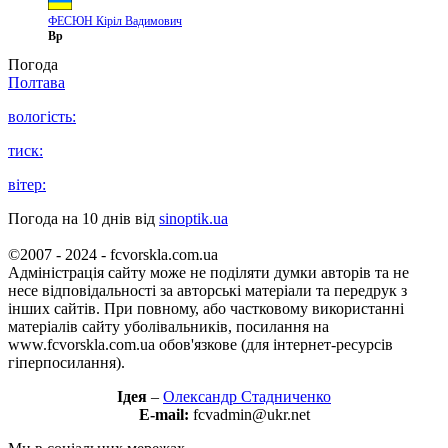
ФЕСЮН Кіріл Вадимович
Вр
Погода
Полтава
вологість:
тиск:
вітер:
Погода на 10 днів від
sinoptik.ua
©2007 - 2024 - fcvorskla.com.ua
Адміністрація сайту може не поділяти думки авторів та не
несе відповідальності за авторські матеріали та передрук з
інших сайтів. При повному, або частковому використанні
матеріалів сайту уболівальників, посилання на
www.fcvorskla.com.ua обов'язкове (для інтернет-ресурсів
гіперпосилання).
Ідея
–
Олександр Стадниченко
E-mail:
fcvadmin@ukr.net