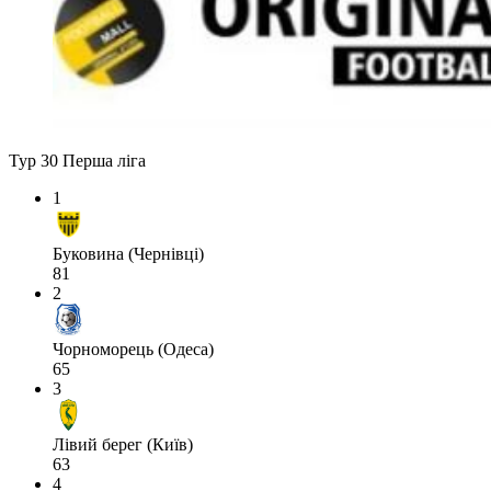
Тур 30
Перша ліга
1
Буковина (Чернівці)
81
2
Чорноморець (Одеса)
65
3
Лівий берег (Київ)
63
4