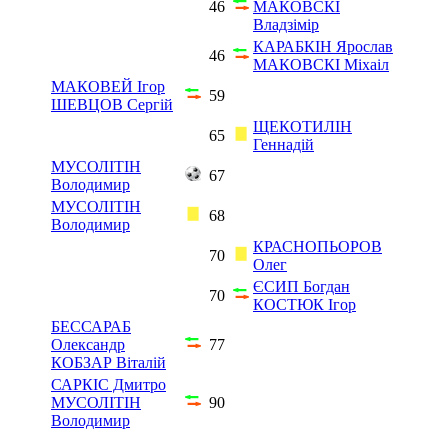
46
МАКОВСКІ
Владзімір
КАРАБКІН Ярослав
46
МАКОВСКІ Міхаіл
МАКОВЕЙ Ігор
59
ШЕВЦОВ Сергій
ЩЕКОТИЛІН
65
Геннадій
МУСОЛІТІН
67
Володимир
МУСОЛІТІН
68
Володимир
КРАСНОПЬОРОВ
70
Олег
ЄСИП Богдан
70
КОСТЮК Ігор
БЕССАРАБ
Олександр
77
КОБЗАР Віталій
САРКІС Дмитро
МУСОЛІТІН
90
Володимир