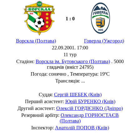
1 : 0
Ворскла (Полтава)
Говерла (Ужгород)
22.09.2001. 17:00
11 тур
Стадіон:
Ворскла ім. Бутовського (Полтава)
. 5000
глядачів (вміст 24795)
Погода: сонячно , Температура: 19ºC
Трансляція: ...
Суддя:
Сергій ШЕБЕК (Київ)
Перший асистент:
Юрій БУРЕНКО (Київ)
Другий асистент:
Олексій ГОРДІЄНКО (Дніпро)
Резервний арбітр:
Олександр ГОРНОСТАЄВ
(Полтава)
Інспектор:
Анатолій ПОПОВ (Київ)