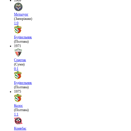
1969
Металург
(Запоріжжя)
1:0
Будівельник
(Полтава)
1971
Спартак
(Суми)
0:1
Будівельник
(Полтава)
1975
Колос
(Полтава)
1:1
Кривбас