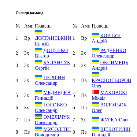
Склади команд
№
Амп
Гравець
№
Амп
Гравець
КОВТУН
1
Вр
1
Вр
ДОЛГАНСЬКИЙ
Андрій
Сергій
ДОЦЕНКО
РАДЧЕНКО
2
Зх
2
Зх
Віктор
Олександр
БАЛАНЧУК
ОКСИМЕЦЬ
3
Зх
3
Зх
Сергій
Андрій
ПЕРШИН
4
Зх
4
Пз
КРАСНОПЬОРОВ
Олександр
Олег
МЕДВЕДЄВ
МАКОВСКІ
5
Зх
5
Пз
Геннадій
Міхаіл
ГОЛОВКО
ВОЛОТЬОК
6
Зх
6
Пз
Олександр
Олег
ОМЕЛЬЧУК
7
Пз
7
Зх
ЖУРКА Олег
Олександр
МУСОЛІТІН
ЩЕКОТИЛІН
8
Пз
8
Пз
Володимир
Геннадій