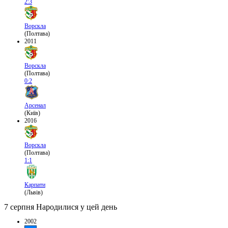
2:3
Ворскла
(Полтава)
2011
Ворскла
(Полтава)
0:2
Арсенал
(Київ)
2016
Ворскла
(Полтава)
1:1
Карпати
(Львів)
7 серпня
Народилися у цей день
2002