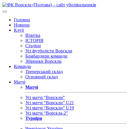
Головна
Новини
Клуб
Візитка
ІСТОРІЯ
Стадіон
Усі футболісти Ворскли
Бомбардири команди
Збірники Ворскли
Команда
Тренерський склад
Основний склад
Матчі
Матчі
Усі матчі “Ворскли”
Усі матчі “Ворскли” U21
Усі матчі “Ворскли” U19
Усі матчі “Ворскла-2”
Турніри
Чемпіонат України