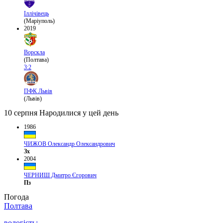
Іллічівець
(Маріуполь)
2019
Ворскла
(Полтава)
3:2
ПФК Львів
(Львів)
10 серпня
Народилися у цей день
1986
ЧИЖОВ Олександр Олександрович
Зх
2004
ЧЕРНИШ Дмитро Єгорович
Пз
Погода
Полтава
вологість: