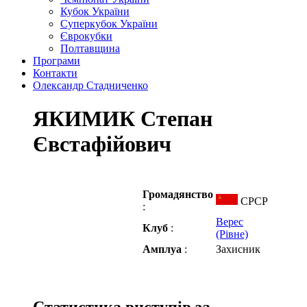
Кубок України
Суперкубок України
Єврокубки
Полтавщина
Програми
Контакти
Олександр Стадниченко
ЯКИМИК Степан
Євстафійович
Громадянство
СРСР
:
Верес
Клуб
:
(Рівне)
Амплуа
:
Захисник
Статистика виступів за