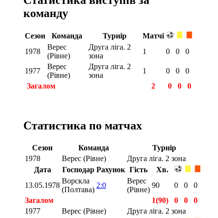
команду
Сезон
Команда
Турнір
Матчі
Верес
Друга ліга. 2
1978
1
0
0
0
(Рівне)
зона
Верес
Друга ліга. 2
1977
1
0
0
0
(Рівне)
зона
Загалом
2
0
0
0
Статистика по матчах
Сезон
Команда
Турнір
1978
Верес (Рівне)
Друга ліга. 2 зона
Дата
Господар
Рахунок
Гість
Хв.
Ворскла
Верес
13.05.1978
2:0
90
0
0
0
(Полтава)
(Рівне)
Загалом
1(90)
0
0
0
1977
Верес (Рівне)
Друга ліга. 2 зона