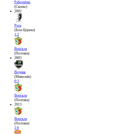
Работнічкі
(Скопьє)
2002
Рось
(Біла Церква)
1:2
Ворскла
(Полтава)
2003
Водник
(Миколаїв)
0:3
Ворскла
(Полтава)
2013
Ворскла
(Полтава)
1:0