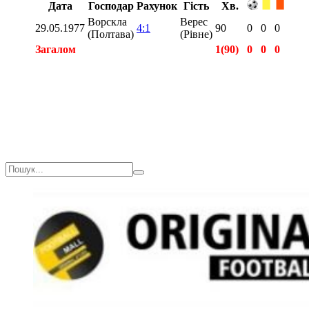
Дата
Господар
Рахунок
Гість
Хв.
Ворскла
Верес
29.05.1977
4:1
90
0
0
0
(Полтава)
(Рівне)
Загалом
1(90)
0
0
0
Загалом
2(180)
0
0
0