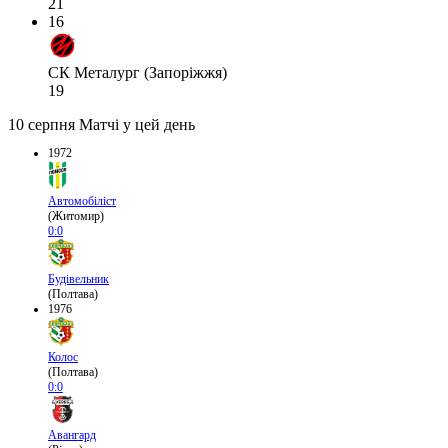
21
16
СК Металург (Запоріжжя)
19
10 серпня
Матчі у цей день
1972
Автомобіліст
(Житомир)
0:0
Будівельник
(Полтава)
1976
Колос
(Полтава)
0:0
Авангард