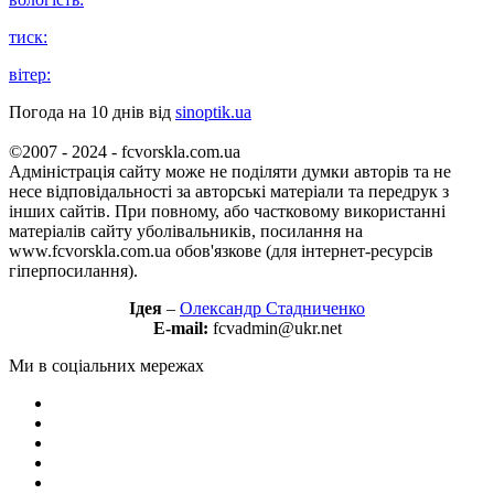
тиск:
вітер:
Погода на 10 днів від
sinoptik.ua
©2007 - 2024 - fcvorskla.com.ua
Адміністрація сайту може не поділяти думки авторів та не
несе відповідальності за авторські матеріали та передрук з
інших сайтів. При повному, або частковому використанні
матеріалів сайту уболівальників, посилання на
www.fcvorskla.com.ua обов'язкове (для інтернет-ресурсів
гіперпосилання).
Ідея
–
Олександр Стадниченко
E-mail:
fcvadmin@ukr.net
Ми в соціальних мережах