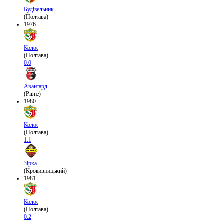
Будівельник
(Полтава)
1976
Колос
(Полтава)
0:0
Авангард
(Рівне)
1980
Колос
(Полтава)
1:1
Зірка
(Кропивницький)
1981
Колос
(Полтава)
0:2