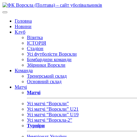
Головна
Новини
Клуб
Візитка
ІСТОРІЯ
Стадіон
Усі футболісти Ворскли
Бомбардири команди
Збірники Ворскли
Команда
Тренерський склад
Основний склад
Матчі
Матчі
Усі матчі “Ворскли”
Усі матчі “Ворскли” U21
Усі матчі “Ворскли” U19
Усі матчі “Ворскла-2”
Турніри
Чемпіонат України