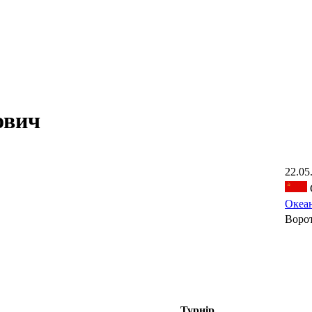
ович
22.05
Океан
Воро
Турнір