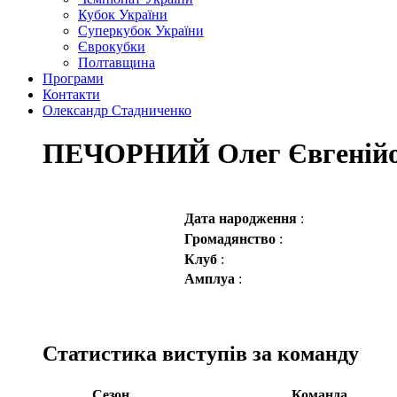
Кубок України
Суперкубок України
Єврокубки
Полтавщина
Програми
Контакти
Олександр Стадниченко
ПЕЧОРНИЙ Олег Євгеній
Дата народження
:
Громадянство
:
Клуб
:
Амплуа
:
Статистика виступів за команду
Сезон
Команда