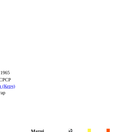
.1965
СРСР
 (Керч)
тар
Матчі