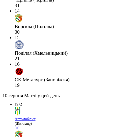
31
14
Ворскла (Полтава)
30
15
Поділля (Хмельницький)
21
16
СК Металург (Запоріжжя)
19
10 серпня
Матчі у цей день
1972
Автомобіліст
(Житомир)
0:0