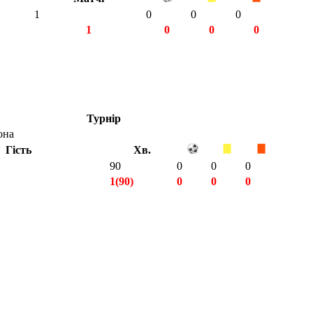
1
0
0
0
1
0
0
0
Турнір
она
Гість
Хв.
90
0
0
0
1(90)
0
0
0
1(90)
0
0
0