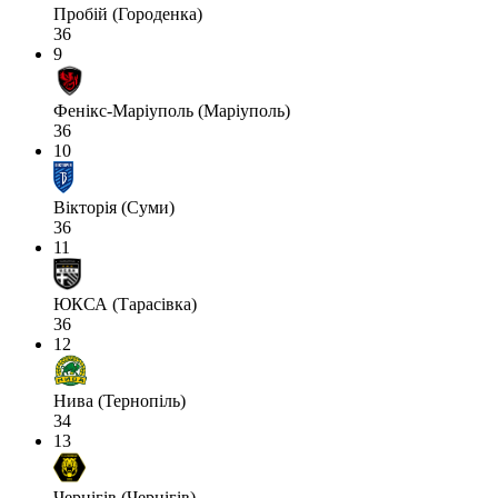
Пробій (Городенка)
36
9
Фенікс-Маріуполь (Маріуполь)
36
10
Вікторія (Суми)
36
11
ЮКСА (Тарасівка)
36
12
Нива (Тернопіль)
34
13
Чернігів (Чернігів)