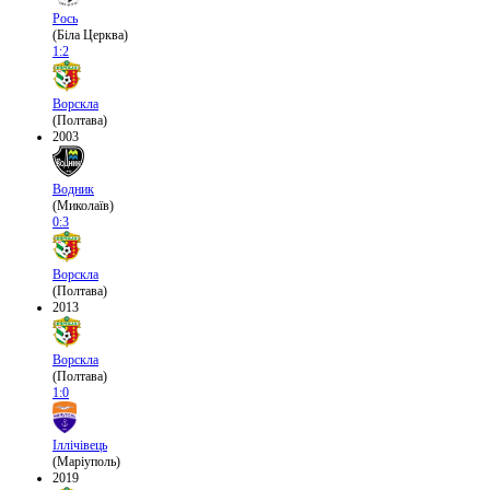
Рось
(Біла Церква)
1:2
Ворскла
(Полтава)
2003
Водник
(Миколаїв)
0:3
Ворскла
(Полтава)
2013
Ворскла
(Полтава)
1:0
Іллічівець
(Маріуполь)
2019