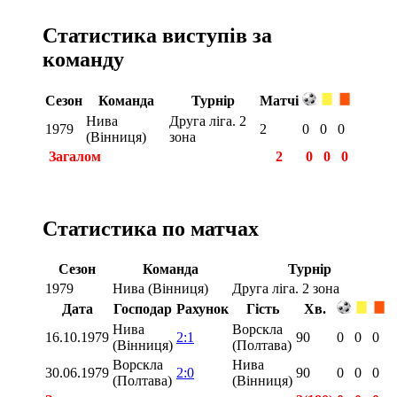
Статистика виступів за
команду
Сезон
Команда
Турнір
Матчі
Нива
Друга ліга. 2
1979
2
0
0
0
(Вінниця)
зона
Загалом
2
0
0
0
Статистика по матчах
Сезон
Команда
Турнір
1979
Нива (Вінниця)
Друга ліга. 2 зона
Дата
Господар
Рахунок
Гість
Хв.
Нива
Ворскла
16.10.1979
2:1
90
0
0
0
(Вінниця)
(Полтава)
Ворскла
Нива
30.06.1979
2:0
90
0
0
0
(Полтава)
(Вінниця)