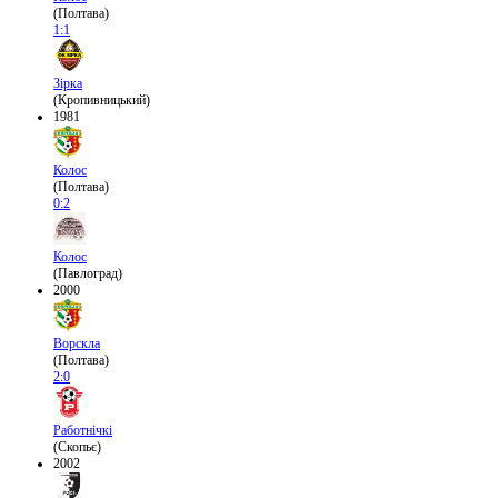
(Полтава)
1:1
Зірка
(Кропивницький)
1981
Колос
(Полтава)
0:2
Колос
(Павлоград)
2000
Ворскла
(Полтава)
2:0
Работнічкі
(Скопьє)
2002