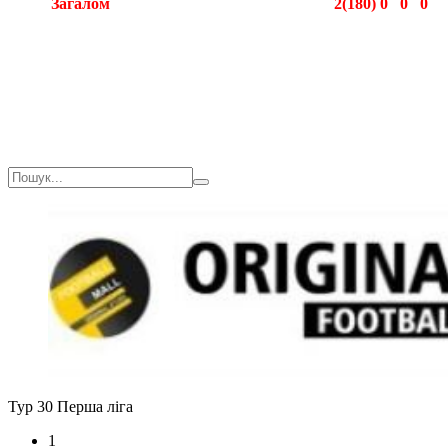
Загалом
2(180)
0
0
0
Загалом
2(180)
0
0
0
Тур 30
Перша ліга
1