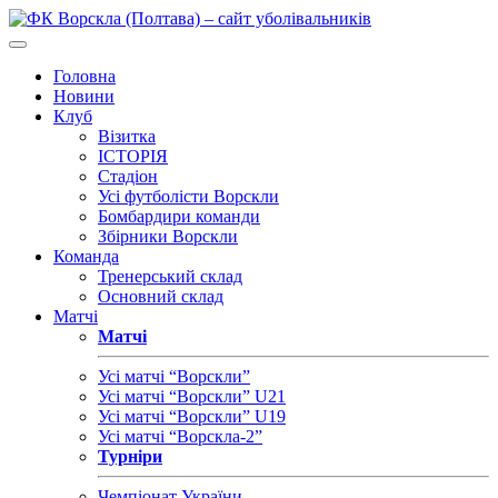
Головна
Новини
Клуб
Візитка
ІСТОРІЯ
Стадіон
Усі футболісти Ворскли
Бомбардири команди
Збірники Ворскли
Команда
Тренерський склад
Основний склад
Матчі
Матчі
Усі матчі “Ворскли”
Усі матчі “Ворскли” U21
Усі матчі “Ворскли” U19
Усі матчі “Ворскла-2”
Турніри
Чемпіонат України