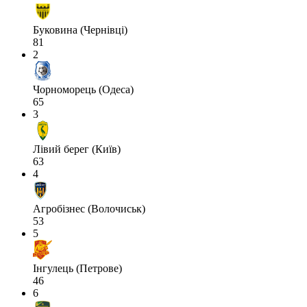
Буковина (Чернівці)
81
2
Чорноморець (Одеса)
65
3
Лівий берег (Київ)
63
4
Агробізнес (Волочиськ)
53
5
Інгулець (Петрове)
46
6