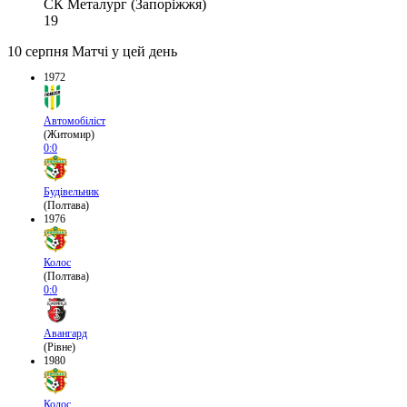
СК Металург (Запоріжжя)
19
10 серпня
Матчі у цей день
1972
Автомобіліст
(Житомир)
0:0
Будівельник
(Полтава)
1976
Колос
(Полтава)
0:0
Авангард
(Рівне)
1980
Колос