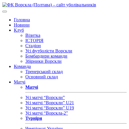
Головна
Новини
Клуб
Візитка
ІСТОРІЯ
Стадіон
Усі футболісти Ворскли
Бомбардири команди
Збірники Ворскли
Команда
Тренерський склад
Основний склад
Матчі
Матчі
Усі матчі “Ворскли”
Усі матчі “Ворскли” U21
Усі матчі “Ворскли” U19
Усі матчі “Ворскла-2”
Турніри
Чемпіонат України