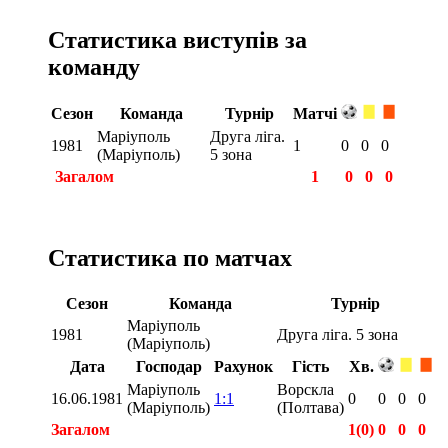
Статистика виступів за
команду
Сезон
Команда
Турнір
Матчі
Маріуполь
Друга ліга.
1981
1
0
0
0
(Маріуполь)
5 зона
Загалом
1
0
0
0
Статистика по матчах
Сезон
Команда
Турнір
Маріуполь
1981
Друга ліга. 5 зона
(Маріуполь)
Дата
Господар
Рахунок
Гість
Хв.
Маріуполь
Ворскла
16.06.1981
1:1
0
0
0
0
(Маріуполь)
(Полтава)
Загалом
1(0)
0
0
0