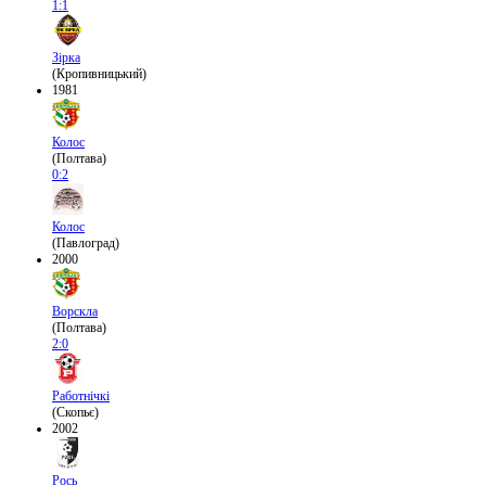
1:1
Зірка
(Кропивницький)
1981
Колос
(Полтава)
0:2
Колос
(Павлоград)
2000
Ворскла
(Полтава)
2:0
Работнічкі
(Скопьє)
2002
Рось