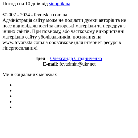
Погода на 10 днів від
sinoptik.ua
©2007 - 2024 - fcvorskla.com.ua
Адміністрація сайту може не поділяти думки авторів та не
несе відповідальності за авторські матеріали та передрук з
інших сайтів. При повному, або частковому використанні
матеріалів сайту уболівальників, посилання на
www.fcvorskla.com.ua обов'язкове (для інтернет-ресурсів
гіперпосилання).
Ідея
–
Олександр Стадниченко
E-mail:
fcvadmin@ukr.net
Ми в соціальних мережах