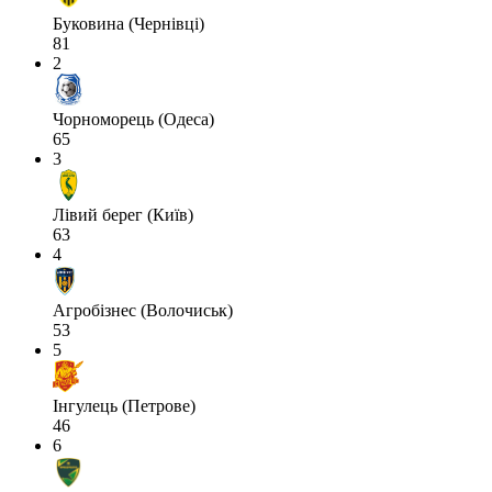
Буковина (Чернівці)
81
2
Чорноморець (Одеса)
65
3
Лівий берег (Київ)
63
4
Агробізнес (Волочиськ)
53
5
Інгулець (Петрове)
46
6