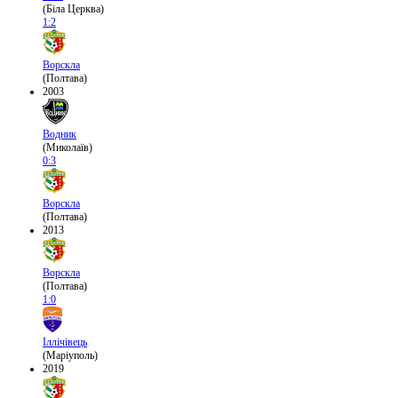
(Біла Церква)
1:2
Ворскла
(Полтава)
2003
Водник
(Миколаїв)
0:3
Ворскла
(Полтава)
2013
Ворскла
(Полтава)
1:0
Іллічівець
(Маріуполь)
2019