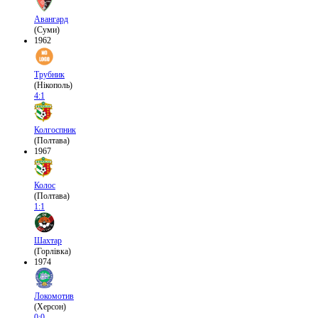
Авангард
(Суми)
1962
Трубник
(Нікополь)
4:1
Колгоспник
(Полтава)
1967
Колос
(Полтава)
1:1
Шахтар
(Горлівка)
1974
Локомотив
(Херсон)
0:0