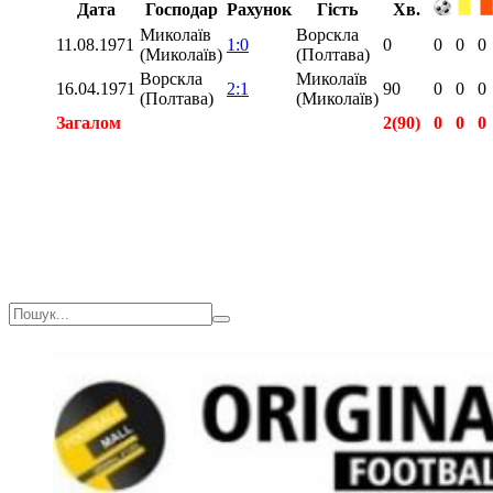
Дата
Господар
Рахунок
Гість
Хв.
Миколаїв
Ворскла
11.08.1971
1:0
0
0
0
0
(Миколаїв)
(Полтава)
Ворскла
Миколаїв
16.04.1971
2:1
90
0
0
0
(Полтава)
(Миколаїв)
Загалом
2(90)
0
0
0
Загалом
6(296)
0
0
0