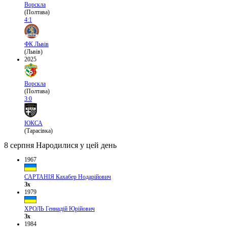
Ворскла
(Полтава)
4:1
ФК Львів
(Львів)
2025
Ворскла
(Полтава)
3:0
ЮКСА
(Тарасівка)
8 серпня
Народилися у цей день
1967
САРТАНІЯ Кахабер Нодарійович
Зх
1979
ХРОЛЬ Геннадій Юрійович
Зх
1984