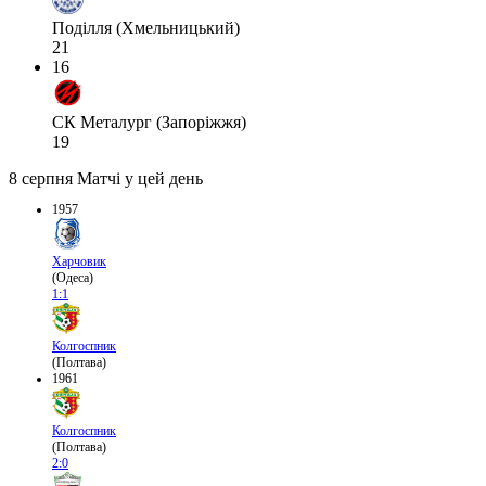
Поділля (Хмельницький)
21
16
СК Металург (Запоріжжя)
19
8 серпня
Матчі у цей день
1957
Харчовик
(Одеса)
1:1
Колгоспник
(Полтава)
1961
Колгоспник
(Полтава)
2:0