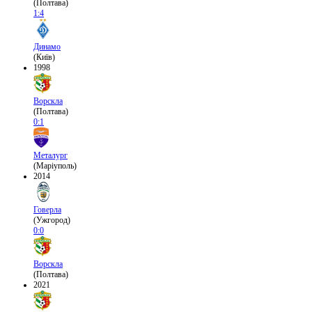
(Полтава)
1:4
Динамо
(Київ)
1998
Ворскла
(Полтава)
0:1
Металург
(Маріуполь)
2014
Говерла
(Ужгород)
0:0
Ворскла
(Полтава)
2021