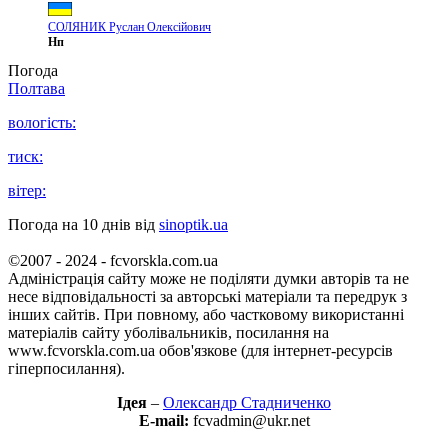
СОЛЯНИК Руслан Олексійович
Нп
Погода
Полтава
вологість:
тиск:
вітер:
Погода на 10 днів від
sinoptik.ua
©2007 - 2024 - fcvorskla.com.ua
Адміністрація сайту може не поділяти думки авторів та не
несе відповідальності за авторські матеріали та передрук з
інших сайтів. При повному, або частковому використанні
матеріалів сайту уболівальників, посилання на
www.fcvorskla.com.ua обов'язкове (для інтернет-ресурсів
гіперпосилання).
Ідея
–
Олександр Стадниченко
E-mail:
fcvadmin@ukr.net