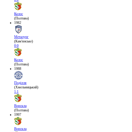
Колос
(Полтава)
1982
Металург
(Кам'янське)
0:0
Колос
(Полтава)
1988
Поділля
(Хмельницький)
1:1
Ворскла
(Полтава)
1997
Ворскла