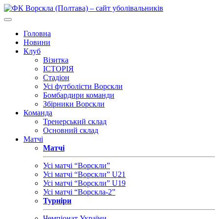
Головна
Новини
Клуб
Візитка
ІСТОРІЯ
Стадіон
Усі футболісти Ворскли
Бомбардири команди
Збірники Ворскли
Команда
Тренерський склад
Основний склад
Матчі
Матчі
Усі матчі “Ворскли”
Усі матчі “Ворскли” U21
Усі матчі “Ворскли” U19
Усі матчі “Ворскла-2”
Турніри
Чемпіонат України