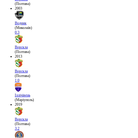
(Полтава)
2003
Водник
(Миколаїв)
0:3
Ворскла
(Полтава)
2013
Ворскла
(Полтава)
1:0
Іллічівець
(Маріуполь)
2019
Ворскла
(Полтава)
3:2