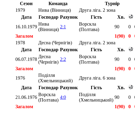
Сезон
Команда
Турнір
1979
Нива (Вінниця)
Друга ліга. 2 зона
Дата
Господар
Рахунок
Гість
Хв.
Нива
Ворскла
16.10.1979
2:1
90
0
(Вінниця)
(Полтава)
Загалом
1(90)
0
1978
Десна (Чернігів)
Друга ліга. 2 зона
Дата
Господар
Рахунок
Гість
Хв.
Десна
Ворскла
06.07.1978
2:2
90
0
(Чернігів)
(Полтава)
Загалом
1(90)
0
Поділля
1976
Друга ліга. 6 зона
(Хмельницький)
Дата
Господар
Рахунок
Гість
Хв.
Ворскла
Поділля
21.06.1976
4:0
90
0
(Полтава)
(Хмельницький)
Загалом
1(90)
0
Загалом
3(270)
0