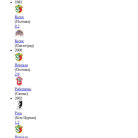
1981
Колос
(Полтава)
0:2
Колос
(Павлоград)
2000
Ворскла
(Полтава)
2:0
Работнічкі
(Скопьє)
2002
Рось
(Біла Церква)
1:2
Ворскла