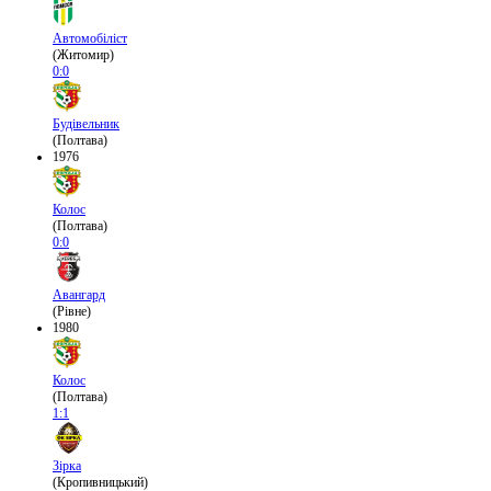
Автомобіліст
(Житомир)
0:0
Будівельник
(Полтава)
1976
Колос
(Полтава)
0:0
Авангард
(Рівне)
1980
Колос
(Полтава)
1:1
Зірка
(Кропивницький)