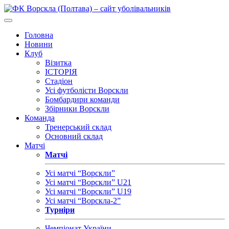
Головна
Новини
Клуб
Візитка
ІСТОРІЯ
Стадіон
Усі футболісти Ворскли
Бомбардири команди
Збірники Ворскли
Команда
Тренерський склад
Основний склад
Матчі
Матчі
Усі матчі “Ворскли”
Усі матчі “Ворскли” U21
Усі матчі “Ворскли” U19
Усі матчі “Ворскла-2”
Турніри
Чемпіонат України