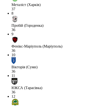
Металіст (Харків)
37
8
Пробій (Городенка)
36
9
Фенікс-Маріуполь (Маріуполь)
36
10
Вікторія (Суми)
36
11
ЮКСА (Тарасівка)
36
12