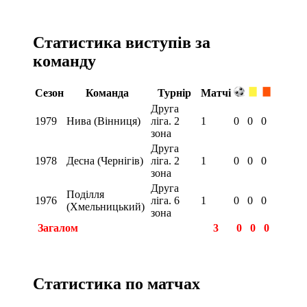
Статистика виступів за
команду
Сезон
Команда
Турнір
Матчі
Друга
1979
Нива (Вінниця)
ліга. 2
1
0
0
0
зона
Друга
1978
Десна (Чернігів)
ліга. 2
1
0
0
0
зона
Друга
Поділля
1976
ліга. 6
1
0
0
0
(Хмельницький)
зона
Загалом
3
0
0
0
Статистика по матчах