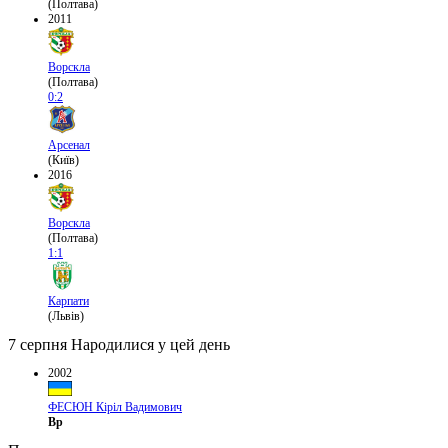
(Полтава)
2011
Ворскла
(Полтава)
0:2
Арсенал
(Київ)
2016
Ворскла
(Полтава)
1:1
Карпати
(Львів)
7 серпня
Народилися у цей день
2002
ФЕСЮН Кіріл Вадимович
Вр