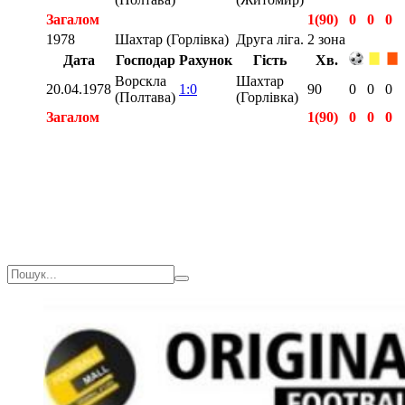
Загалом
1(90)
0
0
0
1978
Шахтар (Горлівка)
Друга ліга. 2 зона
Дата
Господар
Рахунок
Гість
Хв.
Ворскла
Шахтар
20.04.1978
1:0
90
0
0
0
(Полтава)
(Горлівка)
Загалом
1(90)
0
0
0
Загалом
2(180)
0
0
0