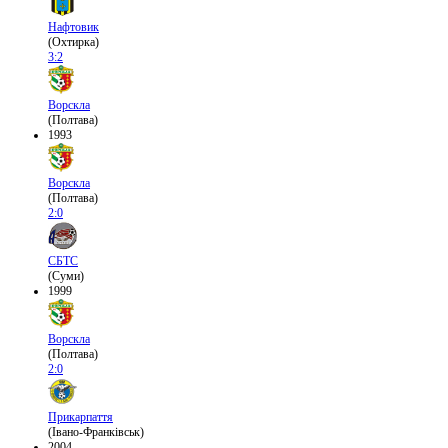
Нафтовик
(Охтирка)
3:2
Ворскла
(Полтава)
1993
Ворскла
(Полтава)
2:0
СБТС
(Суми)
1999
Ворскла
(Полтава)
2:0
Прикарпаття
(Івано-Франківськ)
2004