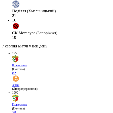
Поділля (Хмельницький)
21
16
СК Металург (Запоріжжя)
19
7 серпня
Матчі у цей день
1958
Колгоспник
(Полтава)
0:2
Хімік
(Дніпродзержинськ)
1960
Колгоспник
(Полтава)
3:0