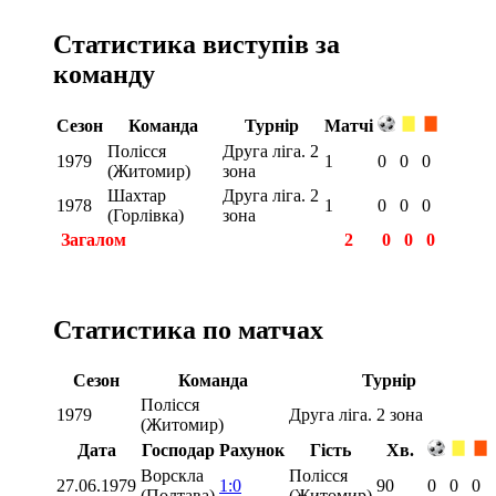
Статистика виступів за
команду
Сезон
Команда
Турнір
Матчі
Полісся
Друга ліга. 2
1979
1
0
0
0
(Житомир)
зона
Шахтар
Друга ліга. 2
1978
1
0
0
0
(Горлівка)
зона
Загалом
2
0
0
0
Статистика по матчах
Сезон
Команда
Турнір
Полісся
1979
Друга ліга. 2 зона
(Житомир)
Дата
Господар
Рахунок
Гість
Хв.
Ворскла
Полісся
27.06.1979
1:0
90
0
0
0
(Полтава)
(Житомир)