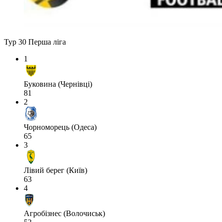
Тур 30
Перша ліга
1
Буковина (Чернівці)
81
2
Чорноморець (Одеса)
65
3
Лівий берег (Київ)
63
4
Агробізнес (Волочиськ)