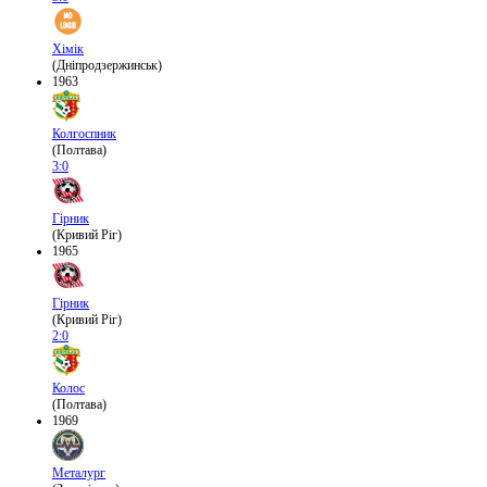
Хімік
(Дніпродзержинськ)
1963
Колгоспник
(Полтава)
3:0
Гірник
(Кривий Ріг)
1965
Гірник
(Кривий Ріг)
2:0
Колос
(Полтава)
1969
Металург