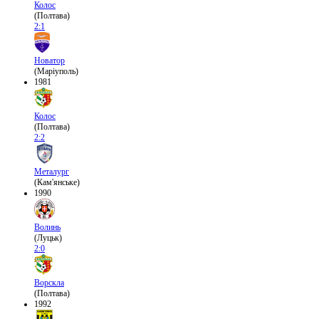
Колос
(Полтава)
2:1
Новатор
(Маріуполь)
1981
Колос
(Полтава)
2:2
Металург
(Кам'янське)
1990
Волинь
(Луцьк)
2:0
Ворскла
(Полтава)
1992