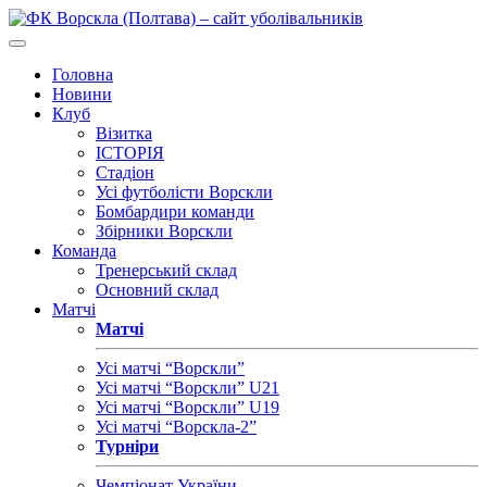
Головна
Новини
Клуб
Візитка
ІСТОРІЯ
Стадіон
Усі футболісти Ворскли
Бомбардири команди
Збірники Ворскли
Команда
Тренерський склад
Основний склад
Матчі
Матчі
Усі матчі “Ворскли”
Усі матчі “Ворскли” U21
Усі матчі “Ворскли” U19
Усі матчі “Ворскла-2”
Турніри
Чемпіонат України