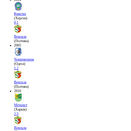
Кристал
(Херсон)
0:1
Ворскла
(Полтава)
2005
Чорноморець
(Одеса)
1:2
Ворскла
(Полтава)
2010
Металіст
(Харків)
2:3
Ворскла