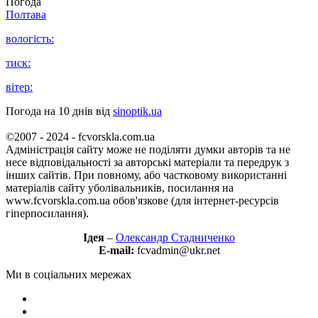
Погода
Полтава
вологість:
тиск:
вітер:
Погода на 10 днів від
sinoptik.ua
©2007 - 2024 - fcvorskla.com.ua
Адміністрація сайту може не поділяти думки авторів та не
несе відповідальності за авторські матеріали та передрук з
інших сайтів. При повному, або частковому використанні
матеріалів сайту уболівальників, посилання на
www.fcvorskla.com.ua обов'язкове (для інтернет-ресурсів
гіперпосилання).
Ідея
–
Олександр Стадниченко
E-mail:
fcvadmin@ukr.net
Ми в соціальних мережах