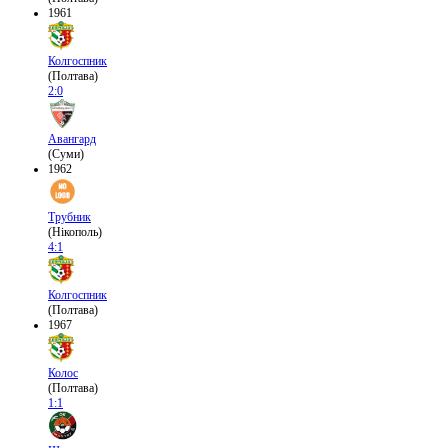
1961
Колгоспник
(Полтава)
2:0
Авангард
(Суми)
1962
Трубник
(Нікополь)
4:1
Колгоспник
(Полтава)
1967
Колос
(Полтава)
1:1