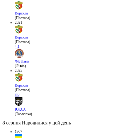
Ворскла
(Полтава)
2021
Ворскла
(Полтава)
4:1
ФК Львів
(Львів)
2025
Ворскла
(Полтава)
3:0
ЮКСА
(Тарасівка)
8 серпня
Народилися у цей день
1967