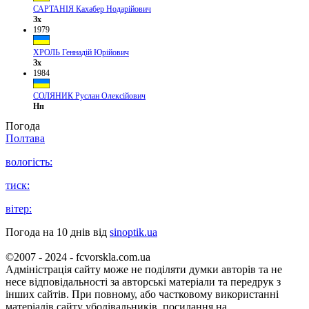
САРТАНІЯ Кахабер Нодарійович
Зх
1979
ХРОЛЬ Геннадій Юрійович
Зх
1984
СОЛЯНИК Руслан Олексійович
Нп
Погода
Полтава
вологість:
тиск:
вітер:
Погода на 10 днів від
sinoptik.ua
©2007 - 2024 - fcvorskla.com.ua
Адміністрація сайту може не поділяти думки авторів та не
несе відповідальності за авторські матеріали та передрук з
інших сайтів. При повному, або частковому використанні
матеріалів сайту уболівальників, посилання на