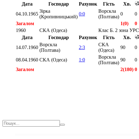
Дата
Господар
Рахунок
Гість
Хв.
Зірка
Ворскла
04.10.1965
0:0
0
0
(Кропивницький)
(Полтава)
Загалом
1(0)
0
1960
СКА (Одеса)
Клас Б. 2 зона УР
Дата
Господар
Рахунок
Гість
Хв.
Ворскла
СКА
14.07.1960
2:3
90
0
(Полтава)
(Одеса)
Ворскла
08.04.1960
СКА (Одеса)
1:0
90
0
(Полтава)
Загалом
2(180)
0
Загалом
3(180)
0