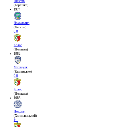
Шахтар
(Горлівка)
1974
Локомотив
(Херсон)
0:0
Колос
(Полтава)
1982
Металург
(Кам'янське)
0:0
Колос
(Полтава)
1988
Поділля
(Хмельницький)
1:1