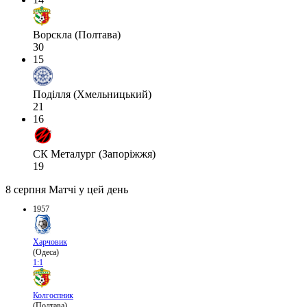
Ворскла (Полтава)
30
15
Поділля (Хмельницький)
21
16
СК Металург (Запоріжжя)
19
8 серпня
Матчі у цей день
1957
Харчовик
(Одеса)
1:1
Колгоспник
(Полтава)