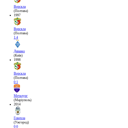
Ворскла
(Полтава)
1997
Ворскла
(Полтава)
1:4
Динамо
(Київ)
1998
Ворскла
(Полтава)
0:1
Металург
(Маріуполь)
2014
Говерла
(Ужгород)
0:0