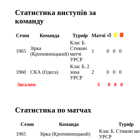
Статистика виступів за
команду
Сезон
Команда
Турнір
Матчі
Клас Б.
Зірка
Стикові
1965
1
0
0
0
(Кропивницький)
матчі
УРСР
Клас Б. 2
1960
СКА (Одеса)
зона
2
0
0
0
УРСР
Загалом
3
0
0
0
Статистика по матчах
Сезон
Команда
Турнір
Клас Б. Стикові ма
1965
Зірка (Кропивницький)
УРСР