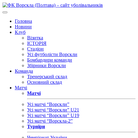
Головна
Новини
Клуб
Візитка
ІСТОРІЯ
Стадіон
Усі футболісти Ворскли
Бомбардири команди
Збірники Ворскли
Команда
Тренерський склад
Основний склад
Матчі
Матчі
Усі матчі “Ворскли”
Усі матчі “Ворскли” U21
Усі матчі “Ворскли” U19
Усі матчі “Ворскла-2”
Турніри
Чемпіонат України