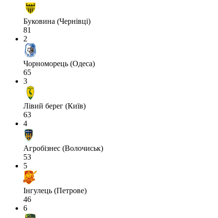
Буковина (Чернівці)
81
2
Чорноморець (Одеса)
65
3
Лівий берег (Київ)
63
4
Агробізнес (Волочиськ)
53
5
Інгулець (Петрове)
46
6