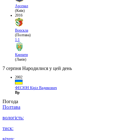
Арсенал
(Київ)
2016
Ворскла
(Полтава)
1:1
Карпати
(Львів)
7 серпня
Народилися у цей день
2002
ФЕСЮН Кіріл Вадимович
Вр
Погода
Полтава
вологість:
тиск:
вітер: