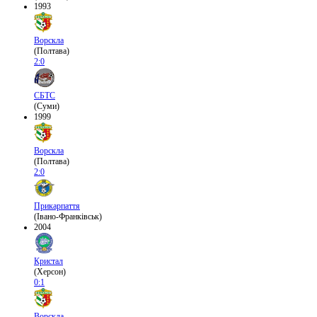
1993
Ворскла
(Полтава)
2:0
СБТС
(Суми)
1999
Ворскла
(Полтава)
2:0
Прикарпаття
(Івано-Франківськ)
2004
Кристал
(Херсон)
0:1
Ворскла