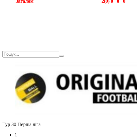
Загалом
2(0)
0
0
0
Загалом
2(0)
0
0
0
Тур 30
Перша ліга
1