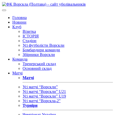
Головна
Новини
Клуб
Візитка
ІСТОРІЯ
Стадіон
Усі футболісти Ворскли
Бомбардири команди
Збірники Ворскли
Команда
Тренерський склад
Основний склад
Матчі
Матчі
Усі матчі “Ворскли”
Усі матчі “Ворскли” U21
Усі матчі “Ворскли” U19
Усі матчі “Ворскла-2”
Турніри
Чемпіонат України