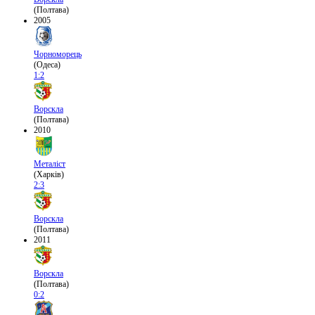
(Полтава)
2005
Чорноморець
(Одеса)
1:2
Ворскла
(Полтава)
2010
Металіст
(Харків)
2:3
Ворскла
(Полтава)
2011
Ворскла
(Полтава)
0:2