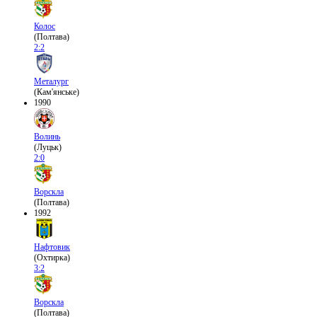
Колос
(Полтава)
2:2
Металург
(Кам'янське)
1990
Волинь
(Луцьк)
2:0
Ворскла
(Полтава)
1992
Нафтовик
(Охтирка)
3:2
Ворскла
(Полтава)