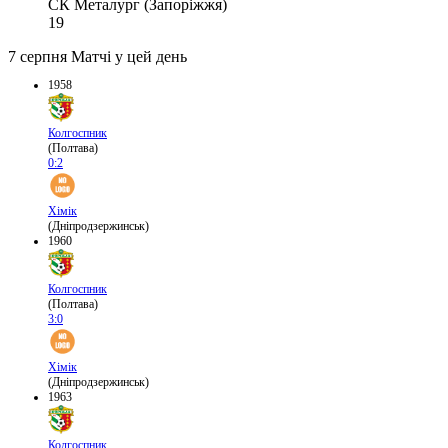
СК Металург (Запоріжжя)
19
7 серпня
Матчі у цей день
1958
Колгоспник
(Полтава)
0:2
Хімік
(Дніпродзержинськ)
1960
Колгоспник
(Полтава)
3:0
Хімік
(Дніпродзержинськ)
1963
Колгоспник