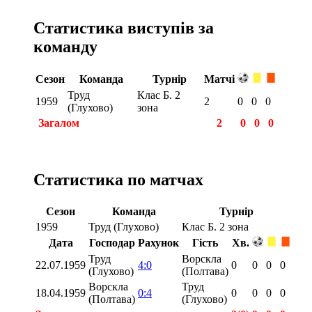
Статистика виступів за
команду
Сезон
Команда
Турнір
Матчі
Труд
Клас Б. 2
1959
2
0
0
0
(Глухово)
зона
Загалом
2
0
0
0
Статистика по матчах
Сезон
Команда
Турнір
1959
Труд (Глухово)
Клас Б. 2 зона
Дата
Господар
Рахунок
Гість
Хв.
Труд
Ворскла
22.07.1959
4:0
0
0
0
0
(Глухово)
(Полтава)
Ворскла
Труд
18.04.1959
0:4
0
0
0
0
(Полтава)
(Глухово)