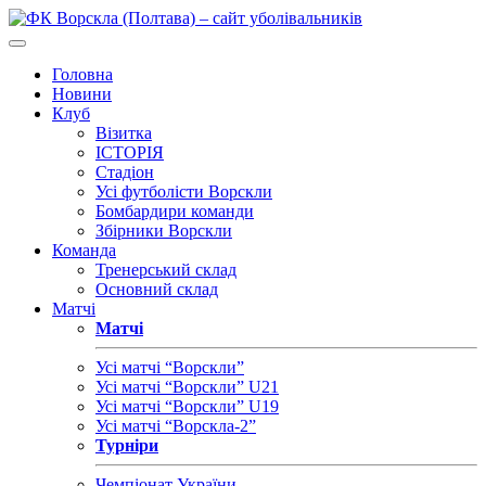
Головна
Новини
Клуб
Візитка
ІСТОРІЯ
Стадіон
Усі футболісти Ворскли
Бомбардири команди
Збірники Ворскли
Команда
Тренерський склад
Основний склад
Матчі
Матчі
Усі матчі “Ворскли”
Усі матчі “Ворскли” U21
Усі матчі “Ворскли” U19
Усі матчі “Ворскла-2”
Турніри
Чемпіонат України