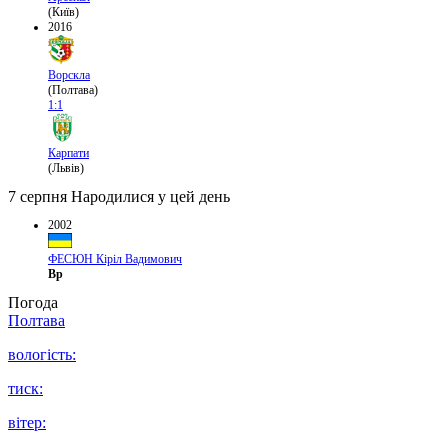
(Київ)
2016
Ворскла
(Полтава)
1:1
Карпати
(Львів)
7 серпня
Народилися у цей день
2002
ФЕСЮН Кіріл Вадимович
Вр
Погода
Полтава
вологість:
тиск:
вітер: