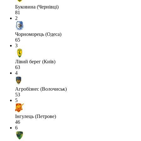
Буковина (Чернівці)
81
2
Чорноморець (Одеса)
65
3
Лівий берег (Київ)
63
4
Агробізнес (Волочиськ)
53
5
Інгулець (Петрове)
46
6