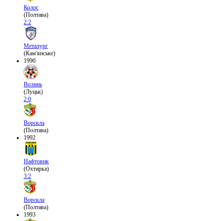
Колос
(Полтава)
2:2
Металург
(Кам'янське)
1990
Волинь
(Луцьк)
2:0
Ворскла
(Полтава)
1992
Нафтовик
(Охтирка)
3:2
Ворскла
(Полтава)
1993