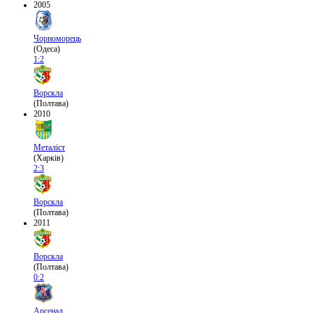
2005
Чорноморець
(Одеса)
1:2
Ворскла
(Полтава)
2010
Металіст
(Харків)
2:3
Ворскла
(Полтава)
2011
Ворскла
(Полтава)
0:2
Арсенал