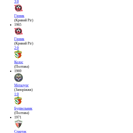
3:0
Гірник
(Кривий Ріг)
1965
Гірник
(Кривий Ріг)
2:0
Колос
(Полтава)
1969
Металург
(Запоріжжя)
1:0
Будівельник
(Полтава)
1971
Спартак