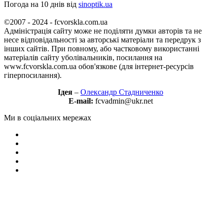
Погода на 10 днів від
sinoptik.ua
©2007 - 2024 - fcvorskla.com.ua
Адміністрація сайту може не поділяти думки авторів та не
несе відповідальності за авторські матеріали та передрук з
інших сайтів. При повному, або частковому використанні
матеріалів сайту уболівальників, посилання на
www.fcvorskla.com.ua обов'язкове (для інтернет-ресурсів
гіперпосилання).
Ідея
–
Олександр Стадниченко
E-mail:
fcvadmin@ukr.net
Ми в соціальних мережах