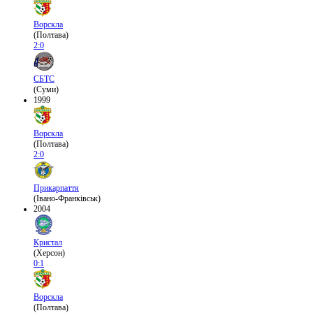
Ворскла
(Полтава)
2:0
СБТС
(Суми)
1999
Ворскла
(Полтава)
2:0
Прикарпаття
(Івано-Франківськ)
2004
Кристал
(Херсон)
0:1
Ворскла
(Полтава)