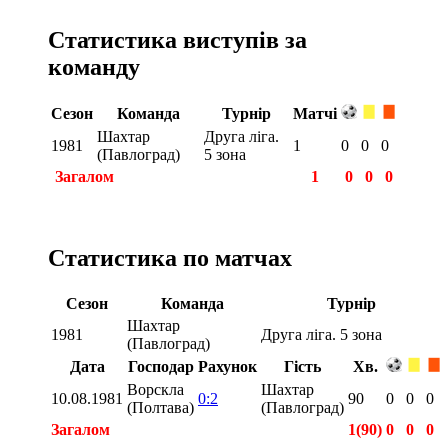
Статистика виступів за
команду
Сезон
Команда
Турнір
Матчі
Шахтар
Друга ліга.
1981
1
0
0
0
(Павлоград)
5 зона
Загалом
1
0
0
0
Статистика по матчах
Сезон
Команда
Турнір
Шахтар
1981
Друга ліга. 5 зона
(Павлоград)
Дата
Господар
Рахунок
Гість
Хв.
Ворскла
Шахтар
10.08.1981
0:2
90
0
0
0
(Полтава)
(Павлоград)
Загалом
1(90)
0
0
0