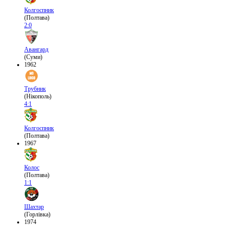
Колгоспник
(Полтава)
2:0
Авангард
(Суми)
1962
Трубник
(Нікополь)
4:1
Колгоспник
(Полтава)
1967
Колос
(Полтава)
1:1
Шахтар
(Горлівка)
1974