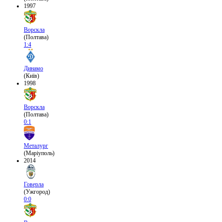
1997
Ворскла
(Полтава)
1:4
Динамо
(Київ)
1998
Ворскла
(Полтава)
0:1
Металург
(Маріуполь)
2014
Говерла
(Ужгород)
0:0