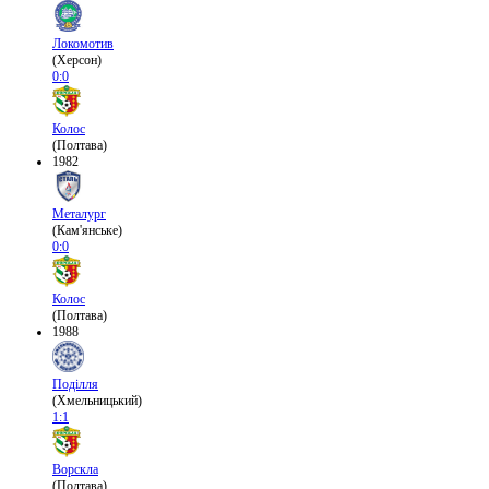
Локомотив
(Херсон)
0:0
Колос
(Полтава)
1982
Металург
(Кам'янське)
0:0
Колос
(Полтава)
1988
Поділля
(Хмельницький)
1:1
Ворскла
(Полтава)