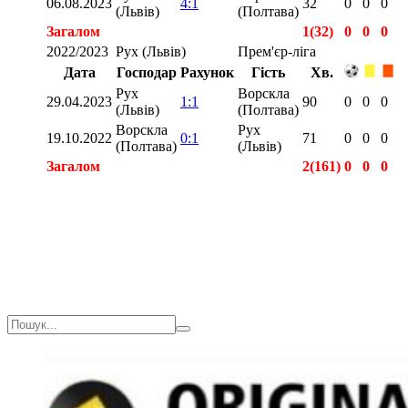
06.08.2023
4:1
32
0
0
0
(Львів)
(Полтава)
Загалом
1(32)
0
0
0
2022/2023
Рух (Львів)
Прем'єр-ліга
Дата
Господар
Рахунок
Гість
Хв.
Рух
Ворскла
29.04.2023
1:1
90
0
0
0
(Львів)
(Полтава)
Ворскла
Рух
19.10.2022
0:1
71
0
0
0
(Полтава)
(Львів)
Загалом
2(161)
0
0
0
Загалом
3(193)
0
0
0