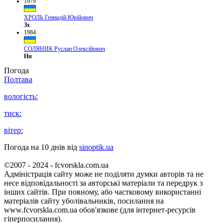
1979
ХРОЛЬ Геннадій Юрійович
Зх
1984
СОЛЯНИК Руслан Олексійович
Нп
Погода
Полтава
вологість:
тиск:
вітер:
Погода на 10 днів від
sinoptik.ua
©2007 - 2024 - fcvorskla.com.ua
Адміністрація сайту може не поділяти думки авторів та не
несе відповідальності за авторські матеріали та передрук з
інших сайтів. При повному, або частковому використанні
матеріалів сайту уболівальників, посилання на
www.fcvorskla.com.ua обов'язкове (для інтернет-ресурсів
гіперпосилання).