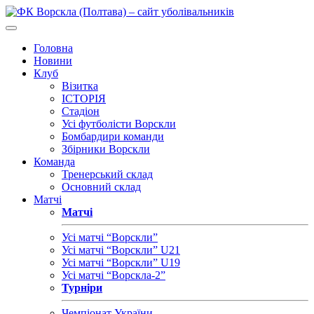
Головна
Новини
Клуб
Візитка
ІСТОРІЯ
Стадіон
Усі футболісти Ворскли
Бомбардири команди
Збірники Ворскли
Команда
Тренерський склад
Основний склад
Матчі
Матчі
Усі матчі “Ворскли”
Усі матчі “Ворскли” U21
Усі матчі “Ворскли” U19
Усі матчі “Ворскла-2”
Турніри
Чемпіонат України