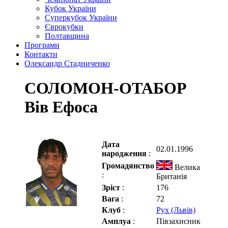
Кубок України
Суперкубок України
Єврокубки
Полтавщина
Програми
Контакти
Олександр Стадниченко
СОЛОМОН-ОТАБОР
Вів Ефоса
Дата
02.01.1996
народження
:
Громадянство
Велика
:
Британія
Зріст
:
176
Вага
:
72
Клуб
:
Рух (Львів)
Амплуа
:
Півзахисник