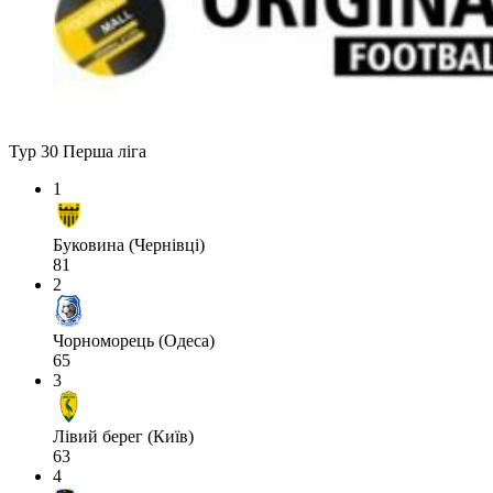
Тур 30
Перша ліга
1
Буковина (Чернівці)
81
2
Чорноморець (Одеса)
65
3
Лівий берег (Київ)
63
4