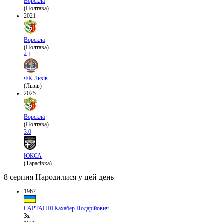
Ворскла
(Полтава)
2021
Ворскла
(Полтава)
4:1
ФК Львів
(Львів)
2025
Ворскла
(Полтава)
3:0
ЮКСА
(Тарасівка)
8 серпня
Народилися у цей день
1967
САРТАНІЯ Кахабер Нодарійович
Зх