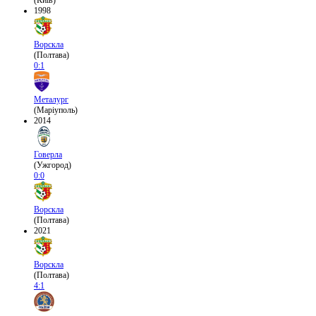
(Київ)
1998
Ворскла
(Полтава)
0:1
Металург
(Маріуполь)
2014
Говерла
(Ужгород)
0:0
Ворскла
(Полтава)
2021
Ворскла
(Полтава)
4:1