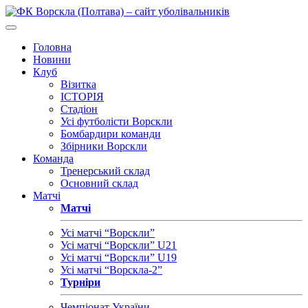
Головна
Новини
Клуб
Візитка
ІСТОРІЯ
Стадіон
Усі футболісти Ворскли
Бомбардири команди
Збірники Ворскли
Команда
Тренерський склад
Основний склад
Матчі
Матчі
Усі матчі “Ворскли”
Усі матчі “Ворскли” U21
Усі матчі “Ворскли” U19
Усі матчі “Ворскла-2”
Турніри
Чемпіонат України