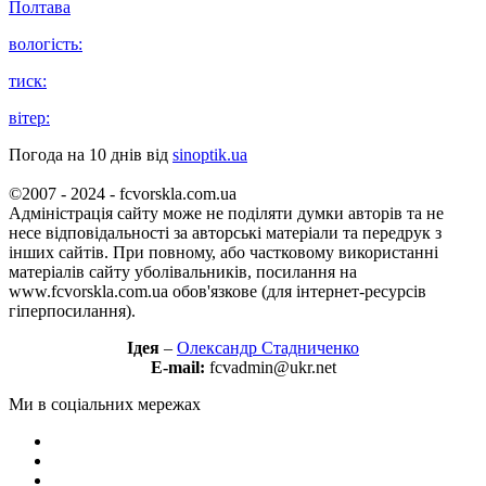
Полтава
вологість:
тиск:
вітер:
Погода на 10 днів від
sinoptik.ua
©2007 - 2024 - fcvorskla.com.ua
Адміністрація сайту може не поділяти думки авторів та не
несе відповідальності за авторські матеріали та передрук з
інших сайтів. При повному, або частковому використанні
матеріалів сайту уболівальників, посилання на
www.fcvorskla.com.ua обов'язкове (для інтернет-ресурсів
гіперпосилання).
Ідея
–
Олександр Стадниченко
E-mail:
fcvadmin@ukr.net
Ми в соціальних мережах