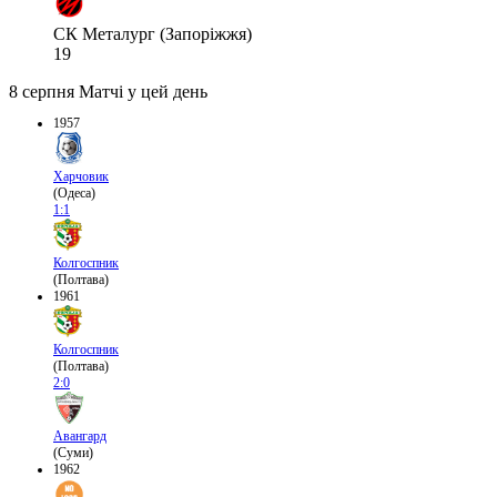
СК Металург (Запоріжжя)
19
8 серпня
Матчі у цей день
1957
Харчовик
(Одеса)
1:1
Колгоспник
(Полтава)
1961
Колгоспник
(Полтава)
2:0
Авангард
(Суми)
1962