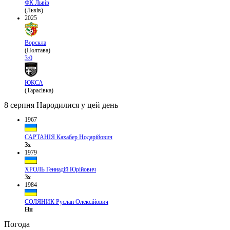
ФК Львів
(Львів)
2025
Ворскла
(Полтава)
3:0
ЮКСА
(Тарасівка)
8 серпня
Народилися у цей день
1967
САРТАНІЯ Кахабер Нодарійович
Зх
1979
ХРОЛЬ Геннадій Юрійович
Зх
1984
СОЛЯНИК Руслан Олексійович
Нп
Погода