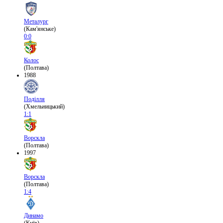
Металург
(Кам'янське)
0:0
Колос
(Полтава)
1988
Поділля
(Хмельницький)
1:1
Ворскла
(Полтава)
1997
Ворскла
(Полтава)
1:4
Динамо