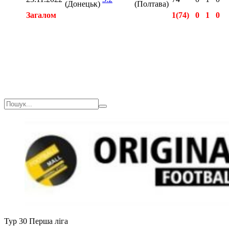
(Донецьк)
(Полтава)
Загалом
1(74)
0
1
0
Загалом
5(254)
1
2
0
Тур 30
Перша ліга