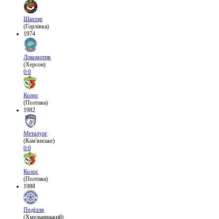
Шахтар
(Горлівка)
1974
Локомотив
(Херсон)
0:0
Колос
(Полтава)
1982
Металург
(Кам'янське)
0:0
Колос
(Полтава)
1988
Поділля
(Хмельницький)