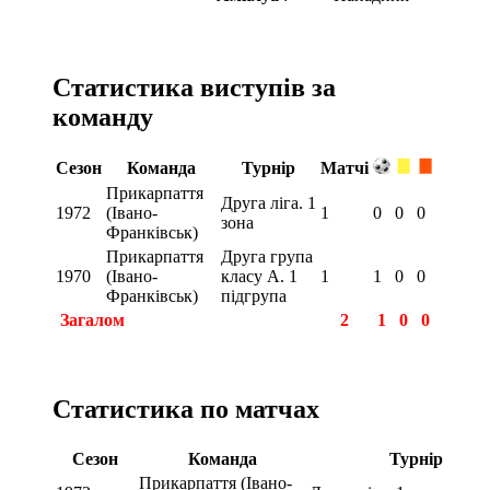
Статистика виступів за
команду
Сезон
Команда
Турнір
Матчі
Прикарпаття
Друга ліга. 1
1972
(Івано-
1
0
0
0
зона
Франківськ)
Прикарпаття
Друга група
1970
(Івано-
класу А. 1
1
1
0
0
Франківськ)
підгрупа
Загалом
2
1
0
0
Статистика по матчах
Сезон
Команда
Турнір
Прикарпаття (Івано-