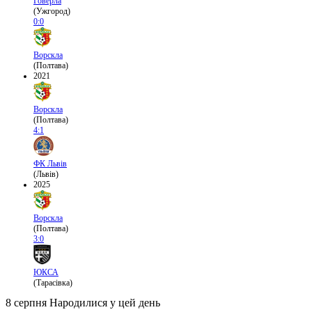
Говерла
(Ужгород)
0:0
Ворскла
(Полтава)
2021
Ворскла
(Полтава)
4:1
ФК Львів
(Львів)
2025
Ворскла
(Полтава)
3:0
ЮКСА
(Тарасівка)
8 серпня
Народилися у цей день