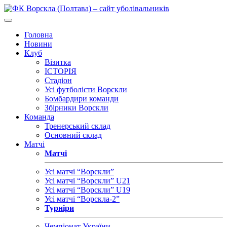
Головна
Новини
Клуб
Візитка
ІСТОРІЯ
Стадіон
Усі футболісти Ворскли
Бомбардири команди
Збірники Ворскли
Команда
Тренерський склад
Основний склад
Матчі
Матчі
Усі матчі “Ворскли”
Усі матчі “Ворскли” U21
Усі матчі “Ворскли” U19
Усі матчі “Ворскла-2”
Турніри
Чемпіонат України