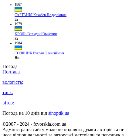
1967
САРТАНІЯ Кахабер Нодарійович
Зх
1979
ХРОЛЬ Геннадій Юрійович
Зх
1984
СОЛЯНИК Руслан Олексійович
Нп
Погода
Полтава
вологість:
тиск:
вітер:
Погода на 10 днів від
sinoptik.ua
©2007 - 2024 - fcvorskla.com.ua
Адміністрація сайту може не поділяти думки авторів та не
несе відповідальності за авторські матеріали та передрук з