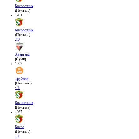
Колгоспник
(Полтава)
1961
Колгоспник
(Полтава)
2:0
Авангард
(Суми)
1962
Трубник
(Нікополь)
4:1
Колгоспник
(Полтава)
1967
Колос
(Полтава)
1:1