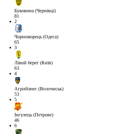
Буковина (Чернівці)
81
2
Чорноморець (Одеса)
65
3
Лівий берег (Київ)
63
4
Агробізнес (Волочиськ)
53
5
Інгулець (Петрове)
46
6