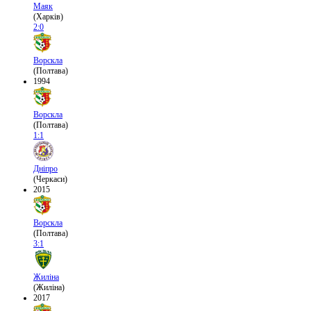
Маяк
(Харків)
2:0
Ворскла
(Полтава)
1994
Ворскла
(Полтава)
1:1
Дніпро
(Черкаси)
2015
Ворскла
(Полтава)
3:1
Жиліна
(Жиліна)
2017