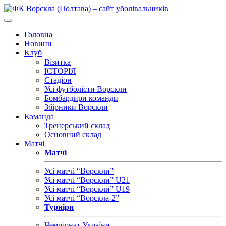
Головна
Новини
Клуб
Візитка
ІСТОРІЯ
Стадіон
Усі футболісти Ворскли
Бомбардири команди
Збірники Ворскли
Команда
Тренерський склад
Основний склад
Матчі
Матчі
Усі матчі “Ворскли”
Усі матчі “Ворскли” U21
Усі матчі “Ворскли” U19
Усі матчі “Ворскла-2”
Турніри
Чемпіонат України