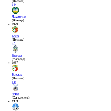
(Полтава)
1:0
Локомотив
(Вінниця)
1979
Колос
(Полтава)
2:1
Говерла
(Ужгород)
1987
Ворскла
(Полтава)
4:0
Чайка
(Севастополь)
1989