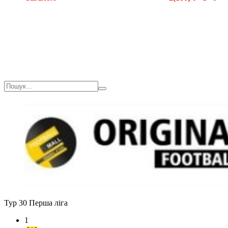
Загалом
2(180)
0
1
0
Тур 30
Перша ліга
1