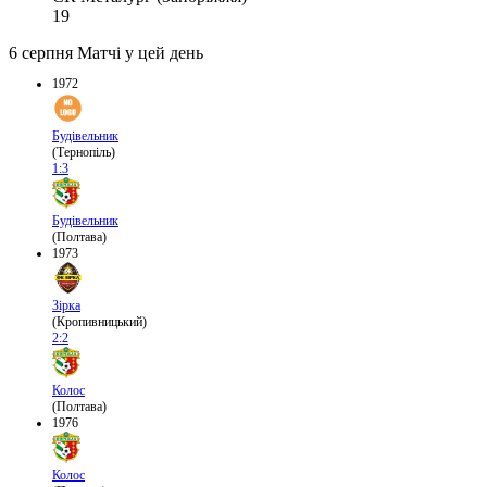
19
6 серпня
Матчі у цей день
1972
Будівельник
(Тернопіль)
1:3
Будівельник
(Полтава)
1973
Зірка
(Кропивницький)
2:2
Колос
(Полтава)
1976
Колос