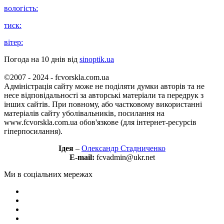
вологість:
тиск:
вітер:
Погода на 10 днів від
sinoptik.ua
©2007 - 2024 - fcvorskla.com.ua
Адміністрація сайту може не поділяти думки авторів та не
несе відповідальності за авторські матеріали та передрук з
інших сайтів. При повному, або частковому використанні
матеріалів сайту уболівальників, посилання на
www.fcvorskla.com.ua обов'язкове (для інтернет-ресурсів
гіперпосилання).
Ідея
–
Олександр Стадниченко
E-mail:
fcvadmin@ukr.net
Ми в соціальних мережах