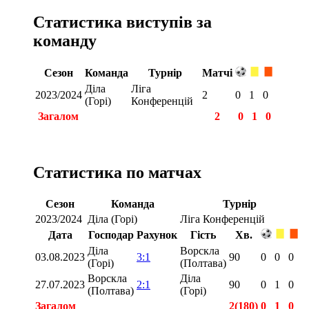
Статистика виступів за
команду
Сезон
Команда
Турнір
Матчі
Діла
Ліга
2023/2024
2
0
1
0
(Горі)
Конференцій
Загалом
2
0
1
0
Статистика по матчах
Сезон
Команда
Турнір
2023/2024
Діла (Горі)
Ліга Конференцій
Дата
Господар
Рахунок
Гість
Хв.
Діла
Ворскла
03.08.2023
3:1
90
0
0
0
(Горі)
(Полтава)
Ворскла
Діла
27.07.2023
2:1
90
0
1
0
(Полтава)
(Горі)
Загалом
2(180)
0
1
0