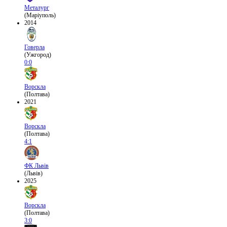
Металург
(Маріуполь)
2014
Говерла
(Ужгород)
0:0
Ворскла
(Полтава)
2021
Ворскла
(Полтава)
4:1
ФК Львів
(Львів)
2025
Ворскла
(Полтава)
3:0