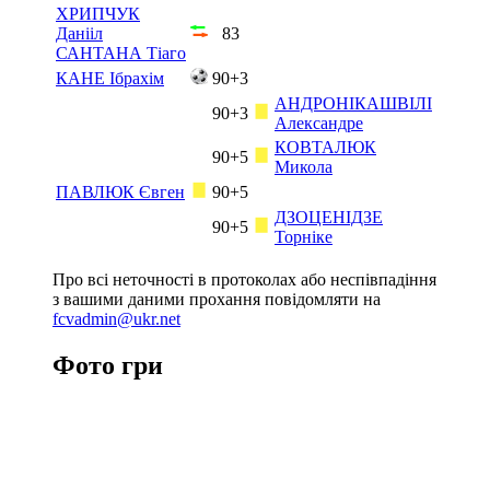
ХРИПЧУК
Данііл
83
САНТАНА Тіаго
КАНЕ Ібрахім
90+3
АНДРОНІКАШВІЛІ
90+3
Александре
КОВТАЛЮК
90+5
Микола
ПАВЛЮК Євген
90+5
ДЗОЦЕНІДЗЕ
90+5
Торніке
Про всі неточності в протоколах або неспівпадіння
з вашими даними прохання повідомляти на
fcvadmin@ukr.net
Фото гри