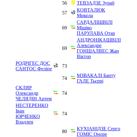
56
ТЕВЗАДЗЕ Зураб
КОВТАЛЮК
57
Микола
САРДАЛІШВІЛІ
69
Мішіко
ПАРУЛАВА Отар
АНДРОНІКАШВІЛІ
Александре
69
ГОНШАЛВЕС Жан
Віктор
РОДРІГЕС ДОС
73
САНТОС Феліпе
МЗВАКАЛІ Банту
74
ГАЛЕ Тьєррі
СКЛЯР
Олександр
74
ЧЕЛЯДІН Артем
НЕСТЕРЕНКО
Іван
74
ЮРЧЕНКО
Владлен
КУХІАНІДЗЕ Серго
80
ГОМІС Оноре