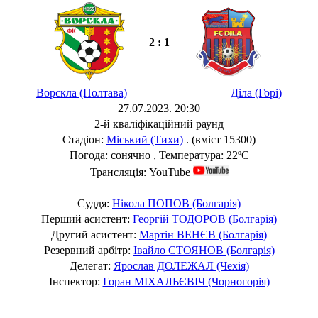
2 : 1
Ворскла (Полтава)
Діла (Горі)
27.07.2023. 20:30
2-й кваліфікаційний раунд
Стадіон:
Міський (Тихи)
. (вміст 15300)
Погода: сонячно , Температура: 22ºC
Трансляція: YouTube
Суддя:
Нікола ПОПОВ (Болгарія)
Перший асистент:
Георгій ТОДОРОВ (Болгарія)
Другий асистент:
Мартін ВЕНЄВ (Болгарія)
Резервний арбітр:
Івайло СТОЯНОВ (Болгарія)
Делегат:
Ярослав ДОЛЕЖАЛ (Чехія)
Інспектор:
Горан МІХАЛЬЄВІЧ (Чорногорія)