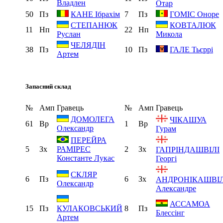
Владлен
Отар
50
Пз
7
Пз
КАНЕ Ібрахім
ГОМІС Оноре
СТЕПАНЮК
КОВТАЛЮК
11
Нп
22
Нп
Руслан
Микола
ЧЕЛЯДІН
38
Пз
10
Пз
ГАЛЕ Тьєррі
Артем
Запасний склад
№
Амп
Гравець
№
Амп
Гравець
ДОМОЛЕГА
ЧІКАШУА
61
Вр
1
Вр
Олександр
Гурам
ПЕРЕЙРА
5
Зх
2
Зх
РАМІРЕС
ГАПРІНДАШВІЛІ
Константе Лукас
Георгі
СКЛЯР
6
Пз
6
Зх
АНДРОНІКАШВІЛ
Олександр
Александре
АССАМОА
15
Пз
8
Пз
КУЛАКОВСЬКИЙ
Блессінг
Артем