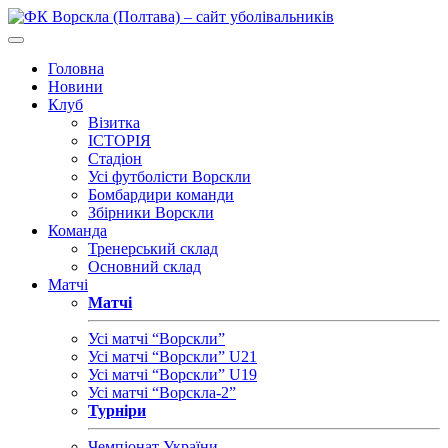
Головна
Новини
Клуб
Візитка
ІСТОРІЯ
Стадіон
Усі футболісти Ворскли
Бомбардири команди
Збірники Ворскли
Команда
Тренерський склад
Основний склад
Матчі
Матчі
Усі матчі “Ворскли”
Усі матчі “Ворскли” U21
Усі матчі “Ворскли” U19
Усі матчі “Ворскла-2”
Турніри
Чемпіонат України