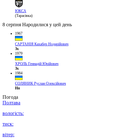
ЮКСА
(Тарасівка)
8 серпня
Народилися у цей день
1967
САРТАНІЯ Кахабер Нодарійович
Зх
1979
ХРОЛЬ Геннадій Юрійович
Зх
1984
СОЛЯНИК Руслан Олексійович
Нп
Погода
Полтава
вологість:
тиск:
вітер: