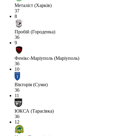
Металіст (Харків)
37
8
Пробій (Городенка)
36
9
Фенікс-Маріуполь (Маріуполь)
36
10
Вікторія (Суми)
36
11
ЮКСА (Тарасівка)
36
12