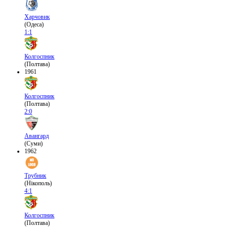
Харчовик
(Одеса)
1:1
Колгоспник
(Полтава)
1961
Колгоспник
(Полтава)
2:0
Авангард
(Суми)
1962
Трубник
(Нікополь)
4:1
Колгоспник
(Полтава)