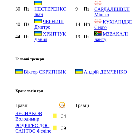
30
Пз
9
Пз
НЕСТЕРЕНКО
САРДАЛІШВІЛІ
Іван
Мішіко
ЧЕРНИШ
КУХІАНІДЗЕ
40
Пз
14
Нп
Дмитро
Серго
ХРИПЧУК
МЗВАКАЛІ
44
Пз
19
Пз
Данііл
Банту
Головні тренери
Віктор СКРИПНИК
Андрій ДЕМЧЕНКО
Хронологія гри
Гравці
Гравці
ЧЕСНАКОВ
34
Володимир
РОДРІГЕС ДОС
39
САНТОС Феліпе