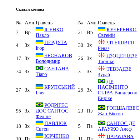
Склади команд
№
Амп
Гравець
№
Амп
Гравець
ІСЕНКО
КУЧЕРЕНКО
7
Вр
21
Вр
Павло
Євгеній
ПЕРДУТА
ЧІТЕІШВІЛІ
4
Зх
30
Зх
Ігор
Реваз
ЧЕСНАКОВ
ДЗОЦЕНІДЗЕ
17
Зх
26
Зх
Володимир
Торніке
САНТАНА
ТЕВЗАДЗЕ
74
Зх
3
Зх
Тіаго
Зураб
ДУ
КРУПСЬКИЙ
НАСІМЕНТО
27
Зх
25
Зх
Ілля
СІЛВА Вандерсон
Енріке
РОДРІГЕС
ГОНШАЛВЕС
95
Зх
23
Пз
ДОС САНТОС
Жан Віктор
Феліпе
ПАВЛЮК
САНТОС ДЕ
18
Зх
5
Пз
Євген
АРАУЖО Алеф
ЮРЧЕНКО
ПАРУЛАВА
10
Пз
11
Пз