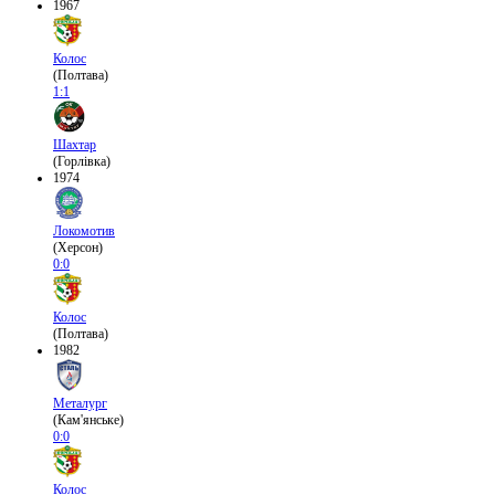
1967
Колос
(Полтава)
1:1
Шахтар
(Горлівка)
1974
Локомотив
(Херсон)
0:0
Колос
(Полтава)
1982
Металург
(Кам'янське)
0:0
Колос