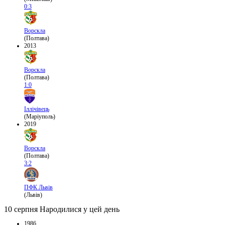
0:3
Ворскла
(Полтава)
2013
Ворскла
(Полтава)
1:0
Іллічівець
(Маріуполь)
2019
Ворскла
(Полтава)
3:2
ПФК Львів
(Львів)
10 серпня
Народилися у цей день
1986