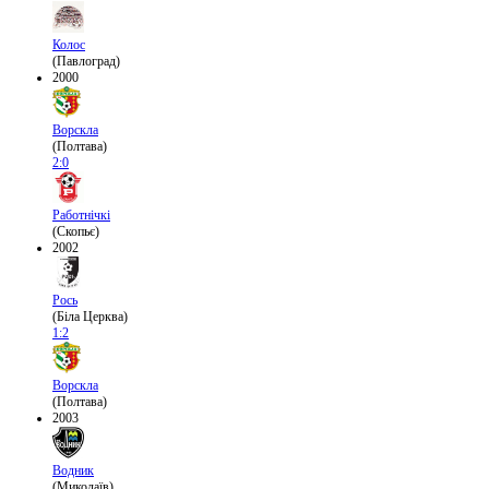
Колос
(Павлоград)
2000
Ворскла
(Полтава)
2:0
Работнічкі
(Скопьє)
2002
Рось
(Біла Церква)
1:2
Ворскла
(Полтава)
2003
Водник
(Миколаїв)