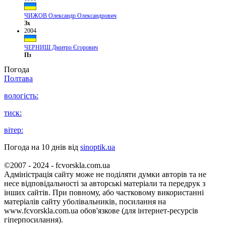
ЧИЖОВ Олександр Олександрович
Зх
2004
ЧЕРНИШ Дмитро Єгорович
Пз
Погода
Полтава
вологість:
тиск:
вітер:
Погода на 10 днів від
sinoptik.ua
©2007 - 2024 - fcvorskla.com.ua
Адміністрація сайту може не поділяти думки авторів та не
несе відповідальності за авторські матеріали та передрук з
інших сайтів. При повному, або частковому використанні
матеріалів сайту уболівальників, посилання на
www.fcvorskla.com.ua обов'язкове (для інтернет-ресурсів
гіперпосилання).