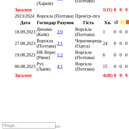
(Полтава)
(Харків)
Загалом
1(11)
0
0
0
2023/2024
Ворскла (Полтава)
Прем'єр-ліга
Дата
Господар
Рахунок
Гість
Хв.
Динамо
Ворскла
18.09.2023
2:0
1
0
0
0
(Київ)
(Полтава)
Ворскла
Чорноморець
27.08.2023
2:1
24
0
0
0
(Полтава)
(Одеса)
НК Верес
Ворскла
19.08.2023
1:2
6
0
0
0
(Рівне)
(Полтава)
Рух
Ворскла
06.08.2023
4:1
15
0
0
0
(Львів)
(Полтава)
Загалом
4(46)
0
0
0
Загалом
5(57)
0
0
0