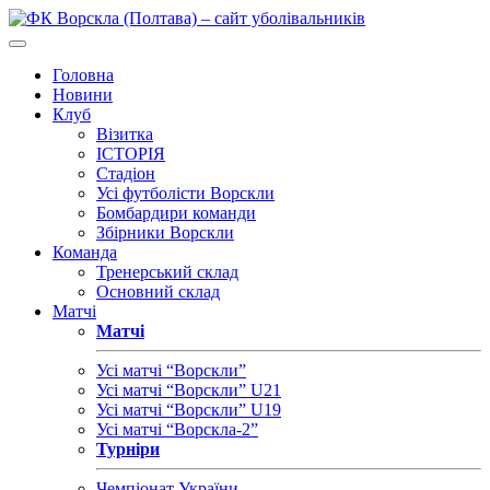
Головна
Новини
Клуб
Візитка
ІСТОРІЯ
Стадіон
Усі футболісти Ворскли
Бомбардири команди
Збірники Ворскли
Команда
Тренерський склад
Основний склад
Матчі
Матчі
Усі матчі “Ворскли”
Усі матчі “Ворскли” U21
Усі матчі “Ворскли” U19
Усі матчі “Ворскла-2”
Турніри
Чемпіонат України