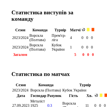
Статистика виступів за
команду
Сезон
Команда
Турнір
Матчі
Ворскла
Прем'єр-
2023/2024
4
0
0
0
(Полтава)
ліга
Ворскла
Кубок
2023/2024
1
0
0
0
(Полтава)
України
Загалом
5
0
0
0
Статистика по матчах
Сезон
Команда
Турнір
2023/2024
Ворскла (Полтава)
Кубок України
Дата
Господар
Рахунок
Гість
Хв.
Металіст
Ворскла
27.09.2023
1925
0:3
11
0
0
0