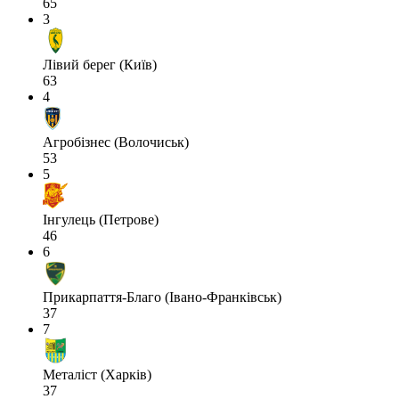
65
3
Лівий берег (Київ)
63
4
Агробізнес (Волочиськ)
53
5
Інгулець (Петрове)
46
6
Прикарпаття-Благо (Івано-Франківськ)
37
7
Металіст (Харків)
37