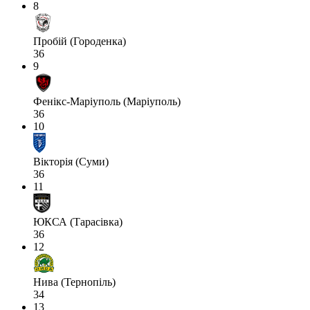
8
Пробій (Городенка)
36
9
Фенікс-Маріуполь (Маріуполь)
36
10
Вікторія (Суми)
36
11
ЮКСА (Тарасівка)
36
12
Нива (Тернопіль)
34
13