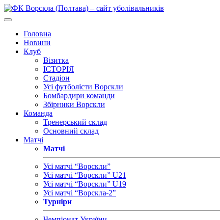
Головна
Новини
Клуб
Візитка
ІСТОРІЯ
Стадіон
Усі футболісти Ворскли
Бомбардири команди
Збірники Ворскли
Команда
Тренерський склад
Основний склад
Матчі
Матчі
Усі матчі “Ворскли”
Усі матчі “Ворскли” U21
Усі матчі “Ворскли” U19
Усі матчі “Ворскла-2”
Турніри
Чемпіонат України