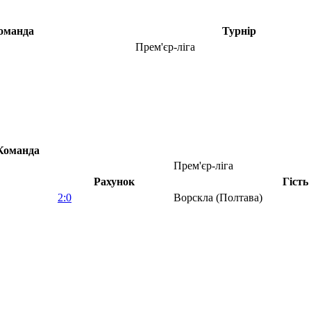
оманда
Турнір
Прем'єр-ліга
Команда
Прем'єр-ліга
Рахунок
Гість
2:0
Ворскла (Полтава)