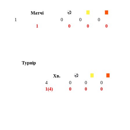
Матчі
1
0
0
0
1
0
0
0
Турнір
Хв.
4
0
0
0
1(4)
0
0
0
1(4)
0
0
0