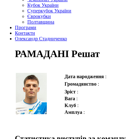
Кубок України
Суперкубок України
Єврокубки
Полтавщина
Програми
Контакти
Олександр Стадниченко
РАМАДАНІ Решат
Дата народження
:
Громадянство
:
Зріст
:
Вага
:
Клуб
:
Амплуа
:
Статистика виступів за команду