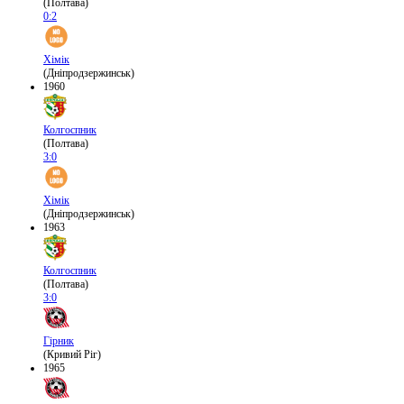
(Полтава)
0:2
Хімік
(Дніпродзержинськ)
1960
Колгоспник
(Полтава)
3:0
Хімік
(Дніпродзержинськ)
1963
Колгоспник
(Полтава)
3:0
Гірник
(Кривий Ріг)
1965