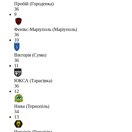
Пробій (Городенка)
36
9
Фенікс-Маріуполь (Маріуполь)
36
10
Вікторія (Суми)
36
11
ЮКСА (Тарасівка)
36
12
Нива (Тернопіль)
34
13
Чернігів (Чернігів)