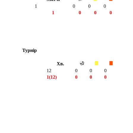
1
0
0
0
1
0
0
0
Турнір
Хв.
12
0
0
0
1(12)
0
0
0
1(12)
0
0
0