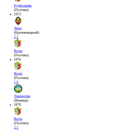
Будівельник
(Полтава)
1973
Зірка
(Кропивницький)
2:2
Колос
(Полтава)
1976
Колос
(Полтава)
1:0
Локомотив
(Вінниця)
1979
Колос
(Полтава)
2:1