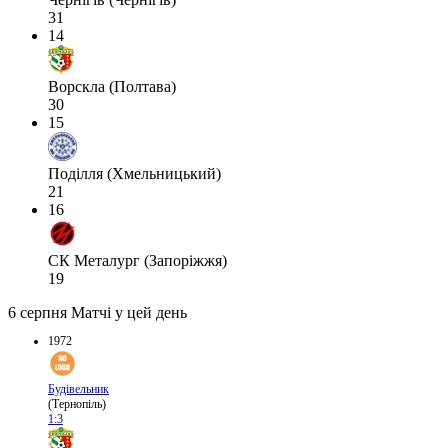
31
14
Ворскла (Полтава)
30
15
Поділля (Хмельницький)
21
16
СК Металург (Запоріжжя)
19
6 серпня
Матчі у цей день
1972
Будівельник
(Тернопіль)
1:3