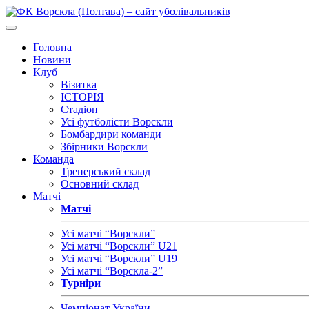
Головна
Новини
Клуб
Візитка
ІСТОРІЯ
Стадіон
Усі футболісти Ворскли
Бомбардири команди
Збірники Ворскли
Команда
Тренерський склад
Основний склад
Матчі
Матчі
Усі матчі “Ворскли”
Усі матчі “Ворскли” U21
Усі матчі “Ворскли” U19
Усі матчі “Ворскла-2”
Турніри
Чемпіонат України