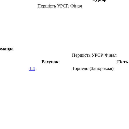
Першість УРСР. Фінал
оманда
Першість УРСР. Фінал
Рахунок
Гість
1:4
Торпедо (Запоріжжя)