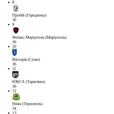
8
Пробій (Городенка)
36
9
Фенікс-Маріуполь (Маріуполь)
36
10
Вікторія (Суми)
36
11
ЮКСА (Тарасівка)
36
12
Нива (Тернопіль)
34
13