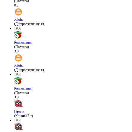
(Полтава)
0:2
Хімік
(Дніпродзержинськ)
1960
Колгоспник
(Полтава)
3:0
Хімік
(Дніпродзержинськ)
1963
Колгоспник
(Полтава)
3:0
Гірник
(Кривий Ріг)
1965