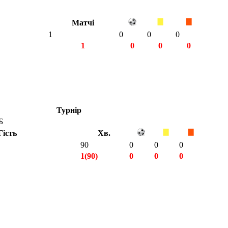
Матчі
1
0
0
0
1
0
0
0
Турнір
Б
Гість
Хв.
90
0
0
0
1(90)
0
0
0
1(90)
0
0
0