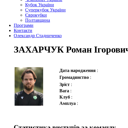
Кубок України
Суперкубок України
Єврокубки
Полтавщина
Програми
Контакти
Олександр Стадниченко
ЗАХАРЧУК Роман Ігорови
Дата народження
:
Громадянство
:
Зріст
:
Вага
:
Клуб
:
Амплуа
:
Статистика виступів за команду