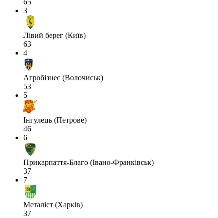
65
3
Лівий берег (Київ)
63
4
Агробізнес (Волочиськ)
53
5
Інгулець (Петрове)
46
6
Прикарпаття-Благо (Івано-Франківськ)
37
7
Металіст (Харків)
37