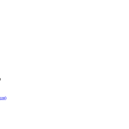
а
ця)