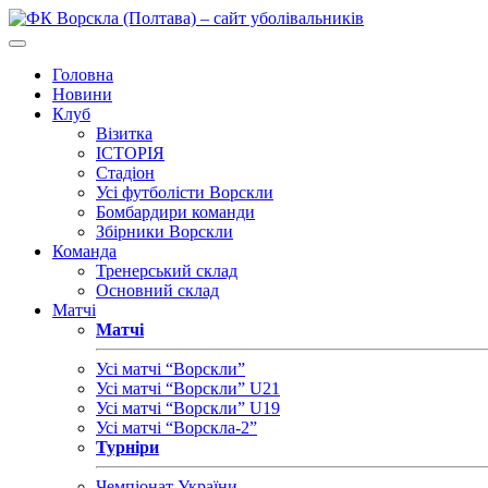
Головна
Новини
Клуб
Візитка
ІСТОРІЯ
Стадіон
Усі футболісти Ворскли
Бомбардири команди
Збірники Ворскли
Команда
Тренерський склад
Основний склад
Матчі
Матчі
Усі матчі “Ворскли”
Усі матчі “Ворскли” U21
Усі матчі “Ворскли” U19
Усі матчі “Ворскла-2”
Турніри
Чемпіонат України