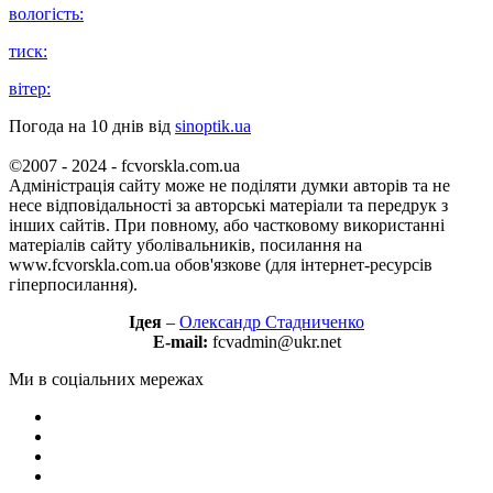
вологість:
тиск:
вітер:
Погода на 10 днів від
sinoptik.ua
©2007 - 2024 - fcvorskla.com.ua
Адміністрація сайту може не поділяти думки авторів та не
несе відповідальності за авторські матеріали та передрук з
інших сайтів. При повному, або частковому використанні
матеріалів сайту уболівальників, посилання на
www.fcvorskla.com.ua обов'язкове (для інтернет-ресурсів
гіперпосилання).
Ідея
–
Олександр Стадниченко
E-mail:
fcvadmin@ukr.net
Ми в соціальних мережах