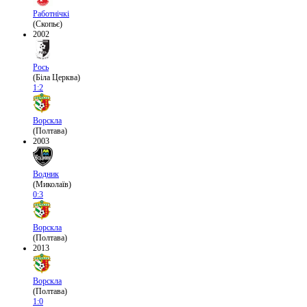
Работнічкі
(Скопьє)
2002
Рось
(Біла Церква)
1:2
Ворскла
(Полтава)
2003
Водник
(Миколаїв)
0:3
Ворскла
(Полтава)
2013
Ворскла
(Полтава)
1:0