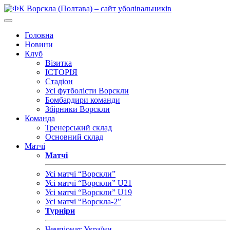
Головна
Новини
Клуб
Візитка
ІСТОРІЯ
Стадіон
Усі футболісти Ворскли
Бомбардири команди
Збірники Ворскли
Команда
Тренерський склад
Основний склад
Матчі
Матчі
Усі матчі “Ворскли”
Усі матчі “Ворскли” U21
Усі матчі “Ворскли” U19
Усі матчі “Ворскла-2”
Турніри
Чемпіонат України