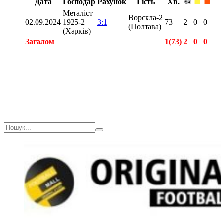
Дата
Господар
Рахунок
Гість
Хв.
Металіст
Ворскла-2
02.09.2024
1925-2
3:1
73
2
0
0
(Полтава)
(Харків)
Загалом
1(73)
2
0
0
Загалом
1(73)
2
0
0