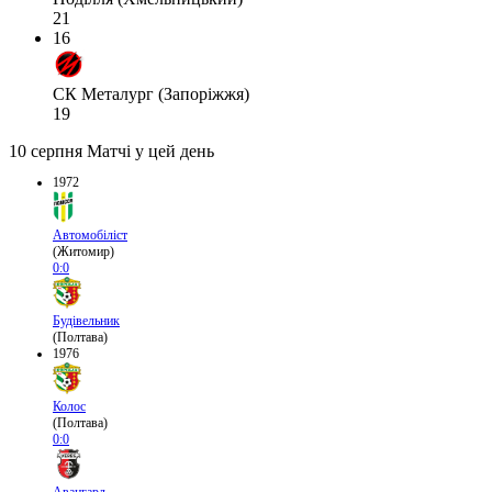
21
16
СК Металург (Запоріжжя)
19
10 серпня
Матчі у цей день
1972
Автомобіліст
(Житомир)
0:0
Будівельник
(Полтава)
1976
Колос
(Полтава)
0:0