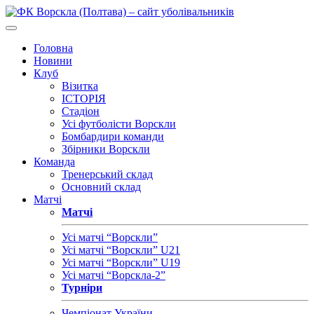
Головна
Новини
Клуб
Візитка
ІСТОРІЯ
Стадіон
Усі футболісти Ворскли
Бомбардири команди
Збірники Ворскли
Команда
Тренерський склад
Основний склад
Матчі
Матчі
Усі матчі “Ворскли”
Усі матчі “Ворскли” U21
Усі матчі “Ворскли” U19
Усі матчі “Ворскла-2”
Турніри
Чемпіонат України