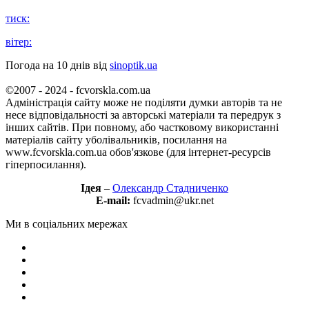
тиск:
вітер:
Погода на 10 днів від
sinoptik.ua
©2007 - 2024 - fcvorskla.com.ua
Адміністрація сайту може не поділяти думки авторів та не
несе відповідальності за авторські матеріали та передрук з
інших сайтів. При повному, або частковому використанні
матеріалів сайту уболівальників, посилання на
www.fcvorskla.com.ua обов'язкове (для інтернет-ресурсів
гіперпосилання).
Ідея
–
Олександр Стадниченко
E-mail:
fcvadmin@ukr.net
Ми в соціальних мережах