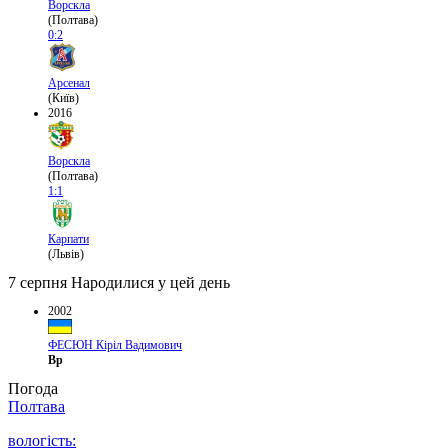
Ворскла
(Полтава)
0:2
Арсенал
(Київ)
2016
Ворскла
(Полтава)
1:1
Карпати
(Львів)
7 серпня
Народилися у цей день
2002
ФЕСЮН Кіріл Вадимович
Вр
Погода
Полтава
вологість: