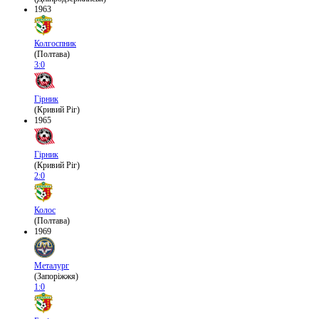
1963
Колгоспник
(Полтава)
3:0
Гірник
(Кривий Ріг)
1965
Гірник
(Кривий Ріг)
2:0
Колос
(Полтава)
1969
Металург
(Запоріжжя)
1:0