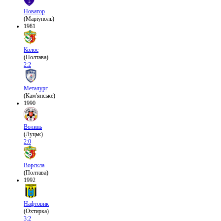
Новатор
(Маріуполь)
1981
Колос
(Полтава)
2:2
Металург
(Кам'янське)
1990
Волинь
(Луцьк)
2:0
Ворскла
(Полтава)
1992
Нафтовик
(Охтирка)
3:2