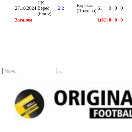
НК
Ворскла
27.10.2024
Верес
2:2
61
0
0
0
(Полтава)
(Рівне)
Загалом
1(61)
0
0
0
Загалом
1(61)
0
0
0