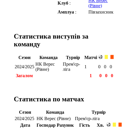
НК Верес
Клуб
:
(Рівне)
Амплуа
:
Півзахисник
Статистика виступів за
команду
Сезон
Команда
Турнір
Матчі
НК Верес
Прем'єр-
2024/2025
1
0
0
0
(Рівне)
ліга
Загалом
1
0
0
0
Статистика по матчах
Сезон
Команда
Турнір
2024/2025
НК Верес (Рівне)
Прем'єр-ліга
Дата
Господар
Рахунок
Гість
Хв.