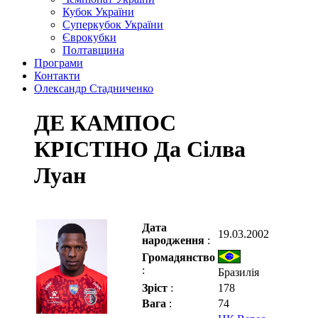
Кубок України
Суперкубок України
Єврокубки
Полтавщина
Програми
Контакти
Олександр Стадниченко
ДЕ КАМПОС
КРІСТІНО Да Сілва
Луан
Дата
19.03.2002
народження
:
Громадянство
:
Бразилія
Зріст
:
178
Вага
:
74