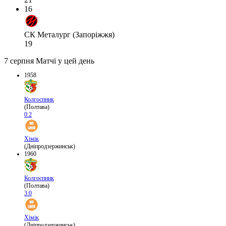
16
СК Металург (Запоріжжя)
19
7 серпня
Матчі у цей день
1958
Колгоспник
(Полтава)
0:2
Хімік
(Дніпродзержинськ)
1960
Колгоспник
(Полтава)
3:0
Хімік
(Дніпродзержинськ)