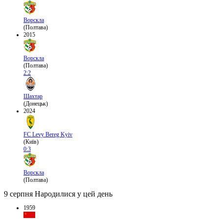
Ворскла
(Полтава)
2015
Ворскла
(Полтава)
2:2
Шахтар
(Донецьк)
2024
FC Levy Bereg Kyiv
(Київ)
0:3
Ворскла
(Полтава)
9 серпня
Народилися у цей день
1959