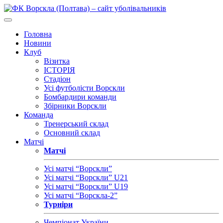
Головна
Новини
Клуб
Візитка
ІСТОРІЯ
Стадіон
Усі футболісти Ворскли
Бомбардири команди
Збірники Ворскли
Команда
Тренерський склад
Основний склад
Матчі
Матчі
Усі матчі “Ворскли”
Усі матчі “Ворскли” U21
Усі матчі “Ворскли” U19
Усі матчі “Ворскла-2”
Турніри
Чемпіонат України