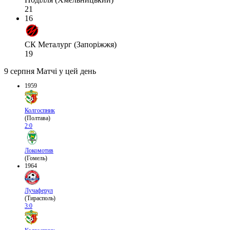
21
16
СК Металург (Запоріжжя)
19
9 серпня
Матчі у цей день
1959
Колгоспник
(Полтава)
2:0
Локомотив
(Гомель)
1964
Лучаферул
(Тирасполь)
3:0