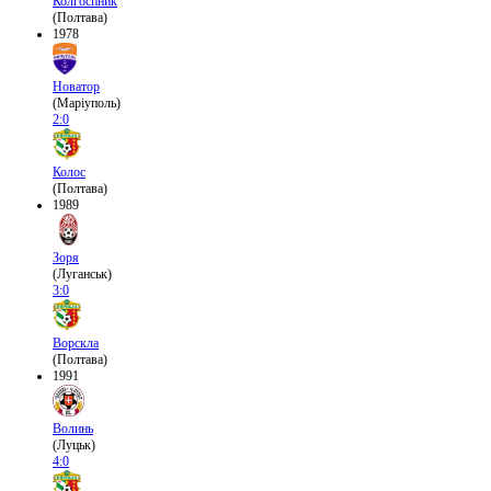
Колгоспник
(Полтава)
1978
Новатор
(Маріуполь)
2:0
Колос
(Полтава)
1989
Зоря
(Луганськ)
3:0
Ворскла
(Полтава)
1991
Волинь
(Луцьк)
4:0