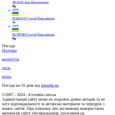
ФЕЛЬДЕ Іван Фридрихович
Вр
1970
БЕЖЕНАР Сергій Миколайович
Зх
1976
ВЕЛИЧКО Сергій Миколайович
Вр
Погода
Полтава
вологість:
тиск:
вітер:
Погода на 10 днів від
sinoptik.ua
©2007 - 2024 - fcvorskla.com.ua
Адміністрація сайту може не поділяти думки авторів та не
несе відповідальності за авторські матеріали та передрук з
інших сайтів. При повному, або частковому використанні
матеріалів сайту уболівальників, посилання на