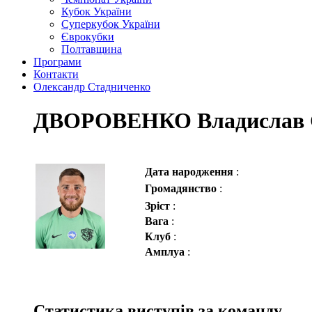
Кубок України
Суперкубок України
Єврокубки
Полтавщина
Програми
Контакти
Олександр Стадниченко
ДВОРОВЕНКО Владислав 
Дата народження
:
Громадянство
:
Зріст
:
Вага
:
Клуб
:
Амплуа
:
Статистика виступів за команду