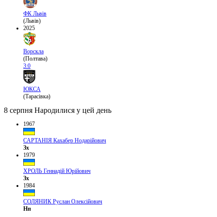
ФК Львів
(Львів)
2025
Ворскла
(Полтава)
3:0
ЮКСА
(Тарасівка)
8 серпня
Народилися у цей день
1967
САРТАНІЯ Кахабер Нодарійович
Зх
1979
ХРОЛЬ Геннадій Юрійович
Зх
1984
СОЛЯНИК Руслан Олексійович
Нп