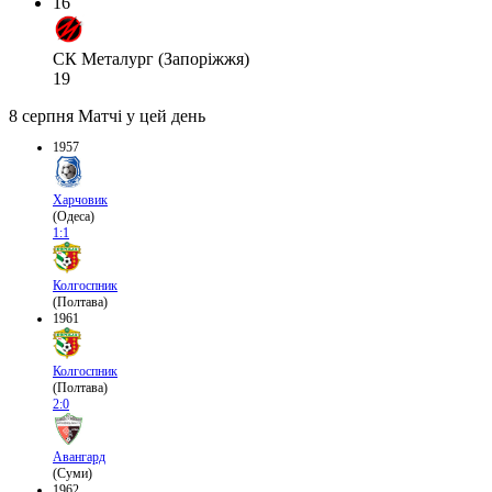
16
СК Металург (Запоріжжя)
19
8 серпня
Матчі у цей день
1957
Харчовик
(Одеса)
1:1
Колгоспник
(Полтава)
1961
Колгоспник
(Полтава)
2:0
Авангард
(Суми)
1962