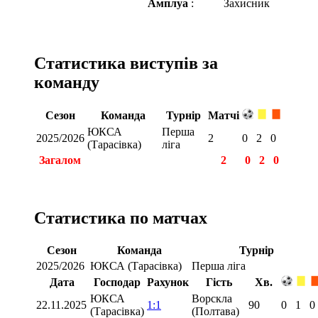
Амплуа
:
Захисник
Статистика виступів за
команду
Сезон
Команда
Турнір
Матчі
ЮКСА
Перша
2025/2026
2
0
2
0
(Тарасівка)
ліга
Загалом
2
0
2
0
Статистика по матчах
Сезон
Команда
Турнір
2025/2026
ЮКСА (Тарасівка)
Перша ліга
Дата
Господар
Рахунок
Гість
Хв.
ЮКСА
Ворскла
22.11.2025
1:1
90
0
1
0
(Тарасівка)
(Полтава)