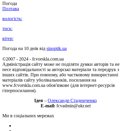
Погода
Полтава
вологість:
тиск:
вітер:
Погода на 10 днів від
sinoptik.ua
©2007 - 2024 - fcvorskla.com.ua
Адміністрація сайту може не поділяти думки авторів та не
несе відповідальності за авторські матеріали та передрук з
інших сайтів. При повному, або частковому використанні
матеріалів сайту уболівальників, посилання на
www.fcvorskla.com.ua обов'язкове (для інтернет-ресурсів
гіперпосилання).
Ідея
–
Олександр Стадниченко
E-mail:
fcvadmin@ukr.net
Ми в соціальних мережах