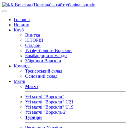
Головна
Новини
Клуб
Візитка
ІСТОРІЯ
Стадіон
Усі футболісти Ворскли
Бомбардири команди
Збірники Ворскли
Команда
Тренерський склад
Основний склад
Матчі
Матчі
Усі матчі “Ворскли”
Усі матчі “Ворскли” U21
Усі матчі “Ворскли” U19
Усі матчі “Ворскла-2”
Турніри
Чемпіонат України