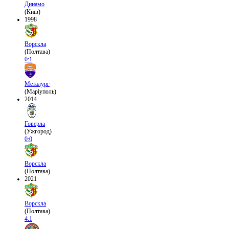
Динамо
(Київ)
1998
Ворскла
(Полтава)
0:1
Металург
(Маріуполь)
2014
Говерла
(Ужгород)
0:0
Ворскла
(Полтава)
2021
Ворскла
(Полтава)
4:1