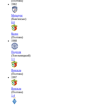
(Полтава)
1982
Металург
(Кам'янське)
0:0
Колос
(Полтава)
1988
Поділля
(Хмельницький)
1:1
Ворскла
(Полтава)
1997
Ворскла
(Полтава)
1:4