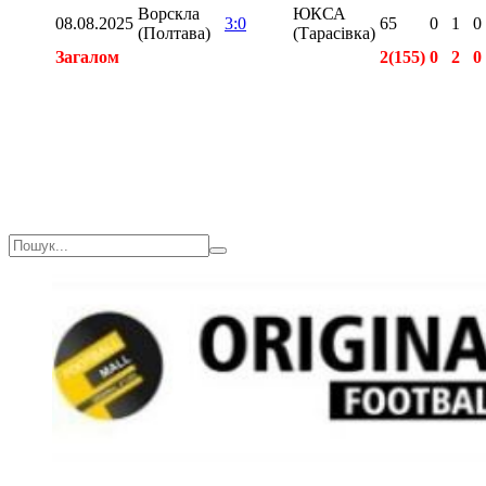
Ворскла
ЮКСА
08.08.2025
3:0
65
0
1
0
(Полтава)
(Тарасівка)
Загалом
2(155)
0
2
0
Загалом
2(155)
0
2
0