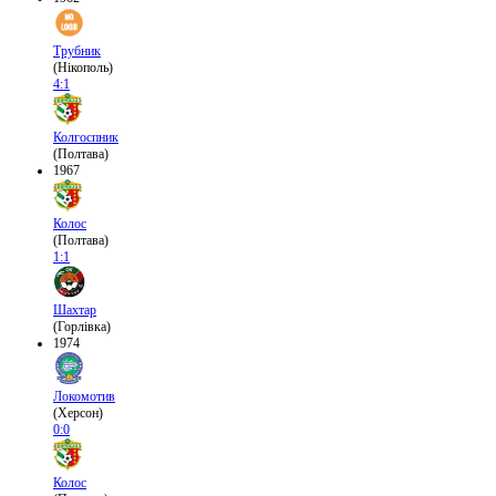
Трубник
(Нікополь)
4:1
Колгоспник
(Полтава)
1967
Колос
(Полтава)
1:1
Шахтар
(Горлівка)
1974
Локомотив
(Херсон)
0:0
Колос