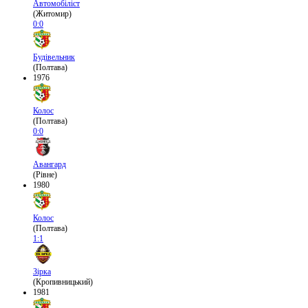
Автомобіліст
(Житомир)
0:0
Будівельник
(Полтава)
1976
Колос
(Полтава)
0:0
Авангард
(Рівне)
1980
Колос
(Полтава)
1:1
Зірка
(Кропивницький)
1981