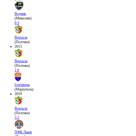
Водник
(Миколаїв)
0:3
Ворскла
(Полтава)
2013
Ворскла
(Полтава)
1:0
Іллічівець
(Маріуполь)
2019
Ворскла
(Полтава)
3:2
ПФК Львів