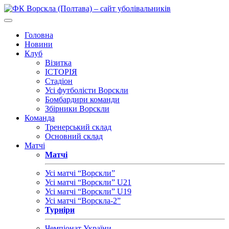
Головна
Новини
Клуб
Візитка
ІСТОРІЯ
Стадіон
Усі футболісти Ворскли
Бомбардири команди
Збірники Ворскли
Команда
Тренерський склад
Основний склад
Матчі
Матчі
Усі матчі “Ворскли”
Усі матчі “Ворскли” U21
Усі матчі “Ворскли” U19
Усі матчі “Ворскла-2”
Турніри
Чемпіонат України