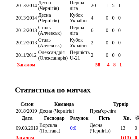
Десна
Перша
2013/2014
20
1
5
1
(Чернігів)
ліга
Десна
Кубок
2013/2014
4
0
0
0
(Чернігів)
України
Сталь
Перша
2012/2013
6
0
0
0
(Алчевськ)
ліга
Сталь
Кубок
2012/2013
2
0
0
0
(Алчевськ)
України
Олександрія
Першість
2011/2012
2
0
0
0
(Олександрія)
U-21
Загалом
58
4
8
1
Статистика по матчах
Сезон
Команда
Турнір
2018/2019
Десна (Чернігів)
Прем'єр-ліга
Дата
Господар
Рахунок
Гість
Хв.
Ворскла
Десна
09.03.2019
0:0
13
0
(Полтава)
(Чернігів)
Загалом
1(13)
0