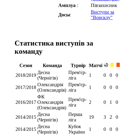
Амплуа
:
Півзахисник
Виступи за
Досьє
"Ворсклу"
Статистика виступів за
команду
Сезон
Команда
Турнір
Матчі
Десна
Прем'єр-
2018/2019
1
0
0
0
(Чернігів)
ліга
Олександрія
Прем'єр-
2017/2018
1
0
0
0
(Олександрія)
ліга
ФК
Прем'єр-
2016/2017
Олександрія
2
0
1
0
ліга
(Олександрія)
Десна
Перша
2014/2015
19
3
2
0
(Чернігів)
ліга
Десна
Кубок
2014/2015
1
0
0
0
(Чернігів)
України