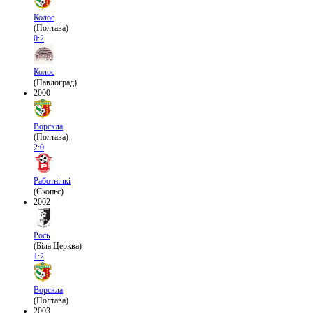
Колос
(Полтава)
0:2
Колос
(Павлоград)
2000
Ворскла
(Полтава)
2:0
Работнічкі
(Скопьє)
2002
Рось
(Біла Церква)
1:2
Ворскла
(Полтава)
2003