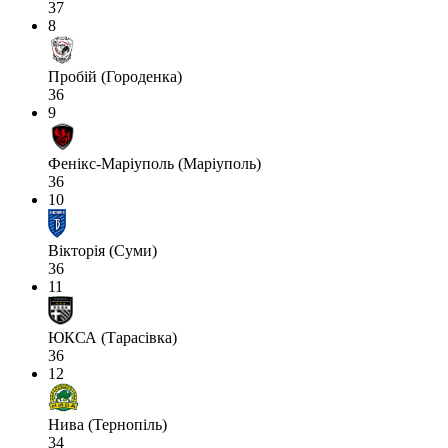
37
8
Пробій (Городенка)
36
9
Фенікс-Маріуполь (Маріуполь)
36
10
Вікторія (Суми)
36
11
ЮКСА (Тарасівка)
36
12
Нива (Тернопіль)
34