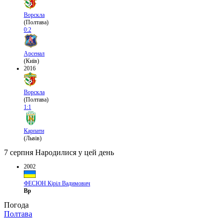
Ворскла
(Полтава)
0:2
Арсенал
(Київ)
2016
Ворскла
(Полтава)
1:1
Карпати
(Львів)
7 серпня
Народилися у цей день
2002
ФЕСЮН Кіріл Вадимович
Вр
Погода
Полтава