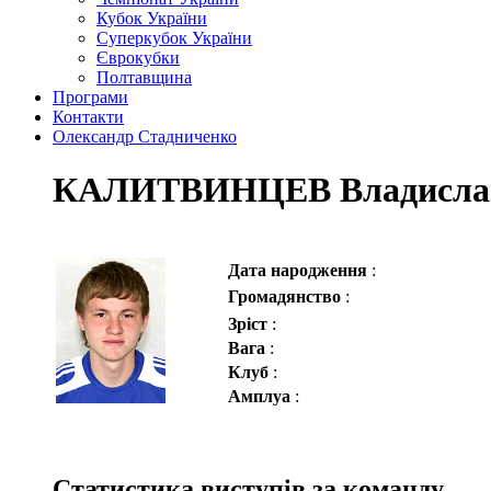
Кубок України
Суперкубок України
Єврокубки
Полтавщина
Програми
Контакти
Олександр Стадниченко
КАЛИТВИНЦЕВ Владисла
Дата народження
:
Громадянство
:
Зріст
:
Вага
:
Клуб
:
Амплуа
:
Статистика виступів за команду