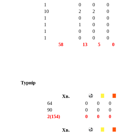
1
0
0
0
10
2
2
0
1
0
0
0
1
1
0
0
1
0
0
0
1
0
0
0
58
13
5
0
Турнір
Хв.
64
0
0
0
90
0
0
0
2(154)
0
0
0
Хв.