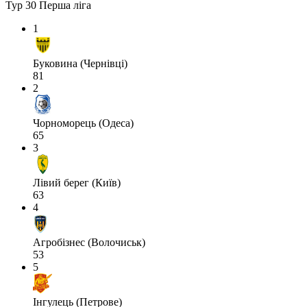
Тур 30
Перша ліга
1
Буковина (Чернівці)
81
2
Чорноморець (Одеса)
65
3
Лівий берег (Київ)
63
4
Агробізнес (Волочиськ)
53
5
Інгулець (Петрове)