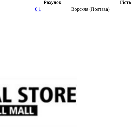
Рахунок
Гість
0:1
Ворскла (Полтава)