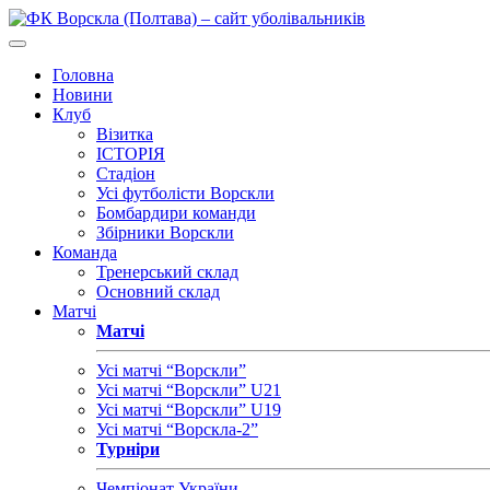
Головна
Новини
Клуб
Візитка
ІСТОРІЯ
Стадіон
Усі футболісти Ворскли
Бомбардири команди
Збірники Ворскли
Команда
Тренерський склад
Основний склад
Матчі
Матчі
Усі матчі “Ворскли”
Усі матчі “Ворскли” U21
Усі матчі “Ворскли” U19
Усі матчі “Ворскла-2”
Турніри
Чемпіонат України