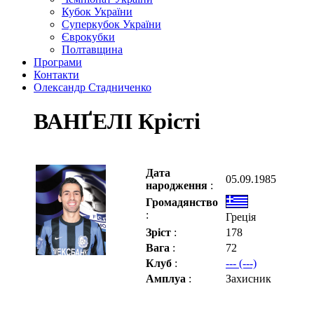
Кубок України
Суперкубок України
Єврокубки
Полтавщина
Програми
Контакти
Олександр Стадниченко
ВАНҐЕЛІ Крісті
Дата
05.09.1985
народження
:
Громадянство
:
Греція
Зріст
:
178
Вага
:
72
Клуб
:
--- (---)
Амплуа
:
Захисник