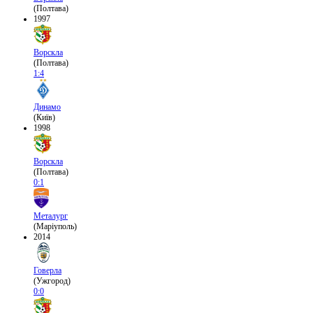
(Полтава)
1997
Ворскла
(Полтава)
1:4
Динамо
(Київ)
1998
Ворскла
(Полтава)
0:1
Металург
(Маріуполь)
2014
Говерла
(Ужгород)
0:0