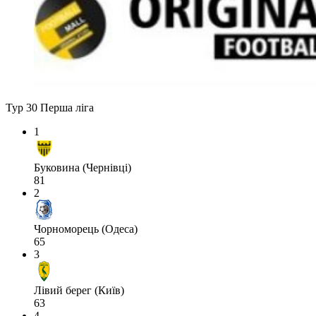
Тур 30
Перша ліга
1
Буковина (Чернівці)
81
2
Чорноморець (Одеса)
65
3
Лівий берег (Київ)
63
4