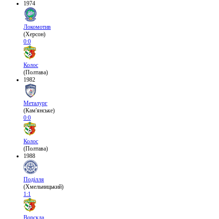
1974
Локомотив
(Херсон)
0:0
Колос
(Полтава)
1982
Металург
(Кам'янське)
0:0
Колос
(Полтава)
1988
Поділля
(Хмельницький)
1:1
Ворскла