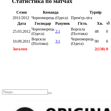
Статистика по матчах
Сезон
Команда
Турнір
2011/2012
Чорноморець (Одеса)
Прем'єр-ліга
Дата
Господар
Рахунок
Гість
Хв.
Чорноморець
Ворскла
25.03.2012
2:1
48
0
(Одеса)
(Полтава)
Ворскла
Чорноморець
10.09.2011
3:1
90
0
(Полтава)
(Одеса)
Загалом
2(138)
0
Загалом
2(138)
0