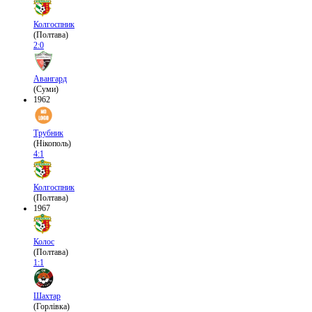
Колгоспник
(Полтава)
2:0
Авангард
(Суми)
1962
Трубник
(Нікополь)
4:1
Колгоспник
(Полтава)
1967
Колос
(Полтава)
1:1
Шахтар
(Горлівка)