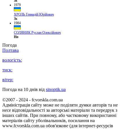
Зх
1979
ХРОЛЬ Геннадій Юрійович
Зх
1984
СОЛЯНИК Руслан Олексійович
Нп
Погода
Полтава
вологість:
тиск:
вітер:
Погода на 10 днів від
sinoptik.ua
©2007 - 2024 - fcvorskla.com.ua
Адміністрація сайту може не поділяти думки авторів та не
несе відповідальності за авторські матеріали та передрук з
інших сайтів. При повному, або частковому використанні
матеріалів сайту уболівальників, посилання на
www.fcvorskla.com.ua обов'язкове (для інтернет-ресурсів