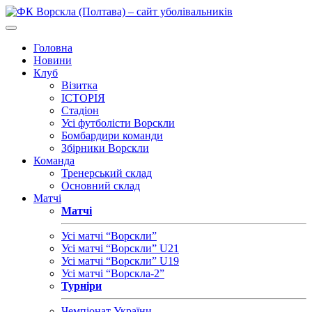
Головна
Новини
Клуб
Візитка
ІСТОРІЯ
Стадіон
Усі футболісти Ворскли
Бомбардири команди
Збірники Ворскли
Команда
Тренерський склад
Основний склад
Матчі
Матчі
Усі матчі “Ворскли”
Усі матчі “Ворскли” U21
Усі матчі “Ворскли” U19
Усі матчі “Ворскла-2”
Турніри
Чемпіонат України