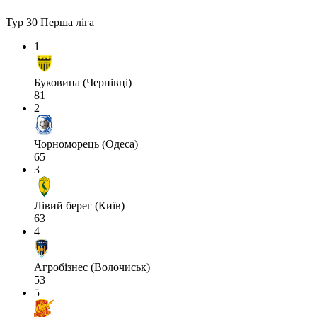
Тур 30
Перша ліга
1
Буковина (Чернівці)
81
2
Чорноморець (Одеса)
65
3
Лівий берег (Київ)
63
4
Агробізнес (Волочиськ)
53
5