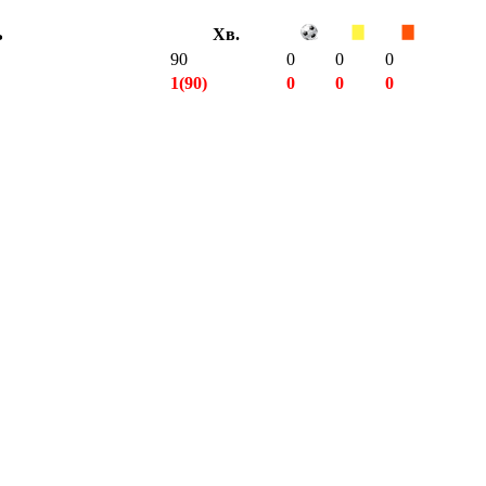
ь
Хв.
90
0
0
0
1(90)
0
0
0
4(316)
1
0
0