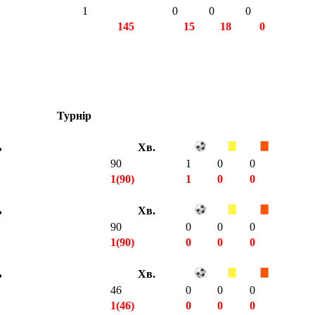
1
0
0
0
145
15
18
0
Турнір
ь
Хв.
90
1
0
0
1(90)
1
0
0
ь
Хв.
90
0
0
0
1(90)
0
0
0
ь
Хв.
46
0
0
0
1(46)
0
0
0