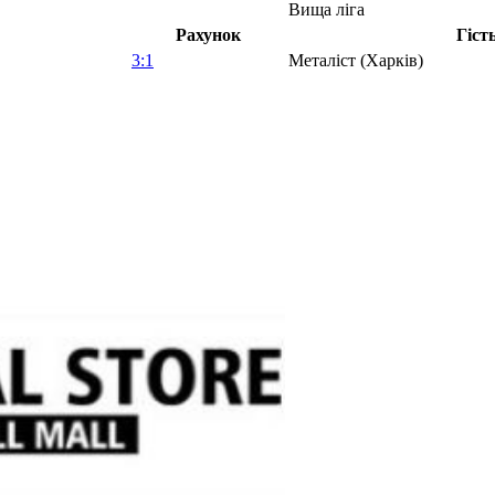
Вища ліга
Рахунок
Гіст
3:1
Металіст (Харків)