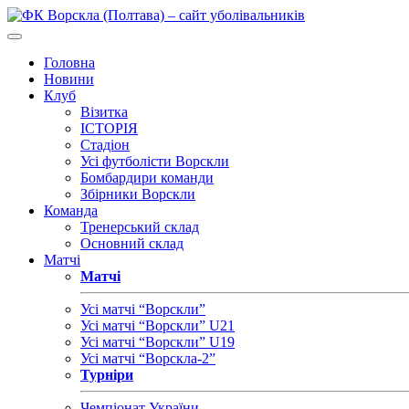
Головна
Новини
Клуб
Візитка
ІСТОРІЯ
Стадіон
Усі футболісти Ворскли
Бомбардири команди
Збірники Ворскли
Команда
Тренерський склад
Основний склад
Матчі
Матчі
Усі матчі “Ворскли”
Усі матчі “Ворскли” U21
Усі матчі “Ворскли” U19
Усі матчі “Ворскла-2”
Турніри
Чемпіонат України