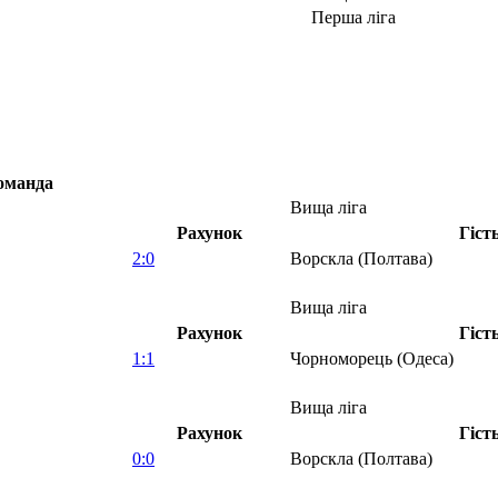
Перша ліга
оманда
Вища ліга
Рахунок
Гіст
2:0
Ворскла (Полтава)
Вища ліга
Рахунок
Гіст
1:1
Чорноморець (Одеса)
Вища ліга
Рахунок
Гіст
0:0
Ворскла (Полтава)