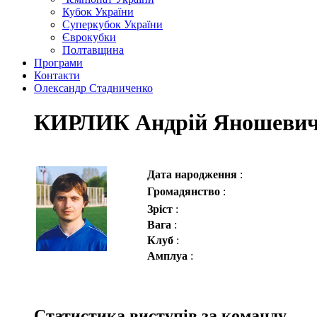
Кубок України
Суперкубок України
Єврокубки
Полтавщина
Програми
Контакти
Олександр Стадниченко
КИРЛИК Андрій Яношеви
Дата народження
:
Громадянство
:
Зріст
:
Вага
:
Клуб
:
Амплуа
:
Статистика виступів за команду