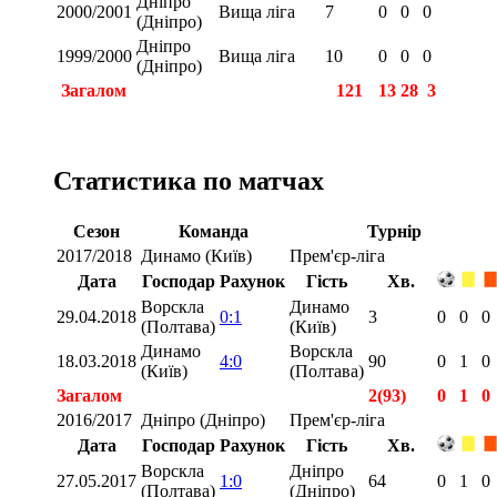
Дніпро
2000/2001
Вища ліга
7
0
0
0
(Дніпро)
Дніпро
1999/2000
Вища ліга
10
0
0
0
(Дніпро)
Загалом
121
13
28
3
Статистика по матчах
Сезон
Команда
Турнір
2017/2018
Динамо (Київ)
Прем'єр-ліга
Дата
Господар
Рахунок
Гість
Хв.
Ворскла
Динамо
29.04.2018
0:1
3
0
0
0
(Полтава)
(Київ)
Динамо
Ворскла
18.03.2018
4:0
90
0
1
0
(Київ)
(Полтава)
Загалом
2(93)
0
1
0
2016/2017
Дніпро (Дніпро)
Прем'єр-ліга
Дата
Господар
Рахунок
Гість
Хв.
Ворскла
Дніпро
27.05.2017
1:0
64
0
1
0
(Полтава)
(Дніпро)