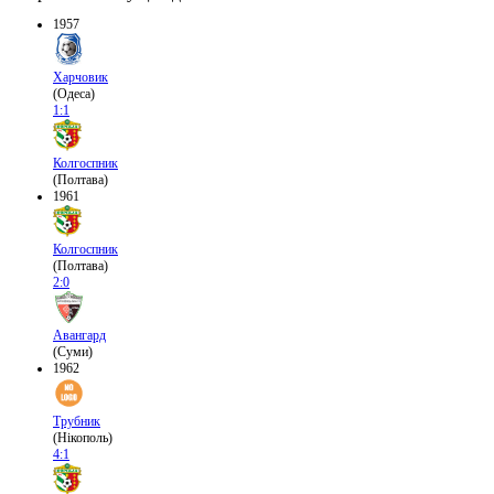
1957
Харчовик
(Одеса)
1:1
Колгоспник
(Полтава)
1961
Колгоспник
(Полтава)
2:0
Авангард
(Суми)
1962
Трубник
(Нікополь)
4:1