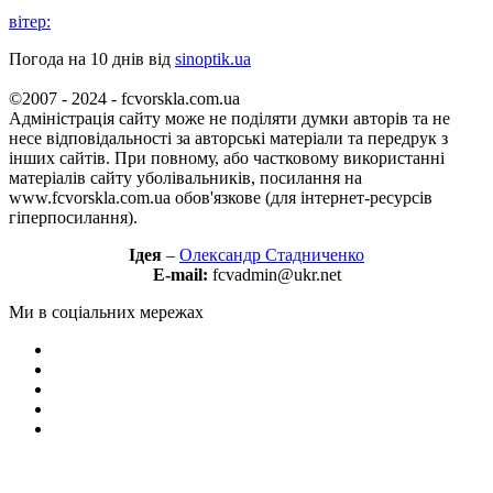
вітер:
Погода на 10 днів від
sinoptik.ua
©2007 - 2024 - fcvorskla.com.ua
Адміністрація сайту може не поділяти думки авторів та не
несе відповідальності за авторські матеріали та передрук з
інших сайтів. При повному, або частковому використанні
матеріалів сайту уболівальників, посилання на
www.fcvorskla.com.ua обов'язкове (для інтернет-ресурсів
гіперпосилання).
Ідея
–
Олександр Стадниченко
E-mail:
fcvadmin@ukr.net
Ми в соціальних мережах