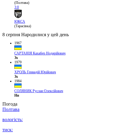
(Полтава)
3:0
ЮКСА
(Тарасівка)
8 серпня
Народилися у цей день
1967
САРТАНІЯ Кахабер Нодарійович
Зх
1979
ХРОЛЬ Геннадій Юрійович
Зх
1984
СОЛЯНИК Руслан Олексійович
Нп
Погода
Полтава
вологість:
тиск: