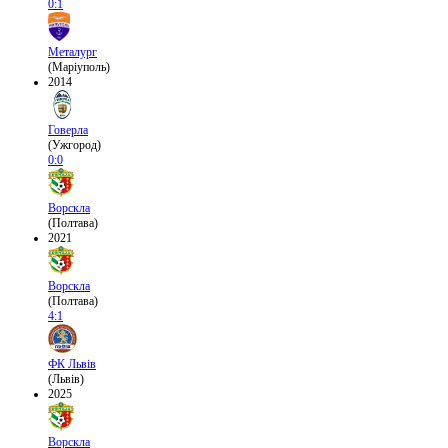
0:1
Металург
(Маріуполь)
2014
Говерла
(Ужгород)
0:0
Ворскла
(Полтава)
2021
Ворскла
(Полтава)
4:1
ФК Львів
(Львів)
2025
Ворскла