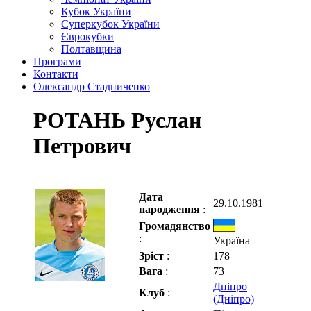
Кубок України
Суперкубок України
Єврокубки
Полтавщина
Програми
Контакти
Олександр Стадниченко
РОТАНЬ Руслан
Петрович
Дата
29.10.1981
народження
:
Громадянство
:
Україна
Зріст
:
178
Вага
:
73
Дніпро
Клуб
:
(Дніпро)