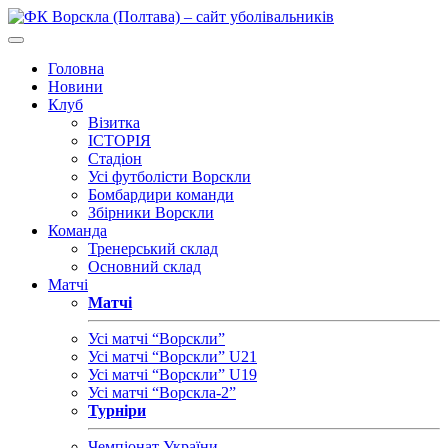
Головна
Новини
Клуб
Візитка
ІСТОРІЯ
Стадіон
Усі футболісти Ворскли
Бомбардири команди
Збірники Ворскли
Команда
Тренерський склад
Основний склад
Матчі
Матчі
Усі матчі “Ворскли”
Усі матчі “Ворскли” U21
Усі матчі “Ворскли” U19
Усі матчі “Ворскла-2”
Турніри
Чемпіонат України