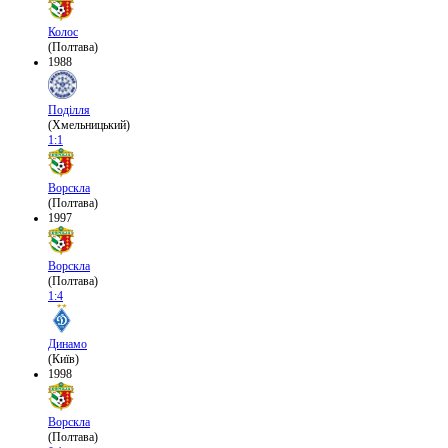
Колос
(Полтава)
1988
Поділля
(Хмельницький)
1:1
Ворскла
(Полтава)
1997
Ворскла
(Полтава)
1:4
Динамо
(Київ)
1998
Ворскла
(Полтава)