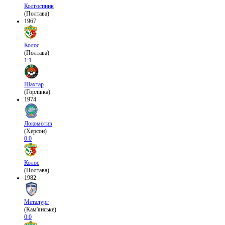
Колгоспник
(Полтава)
1967
Колос
(Полтава)
1:1
Шахтар
(Горлівка)
1974
Локомотив
(Херсон)
0:0
Колос
(Полтава)
1982
Металург
(Кам'янське)
0:0