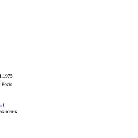
1.1975
Росія
--)
захисник