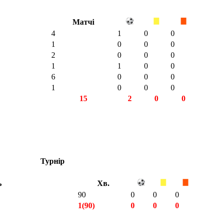
Матчі
4
1
0
0
1
0
0
0
2
0
0
0
1
1
0
0
6
0
0
0
1
0
0
0
15
2
0
0
Турнір
ь
Хв.
90
0
0
0
1(90)
0
0
0