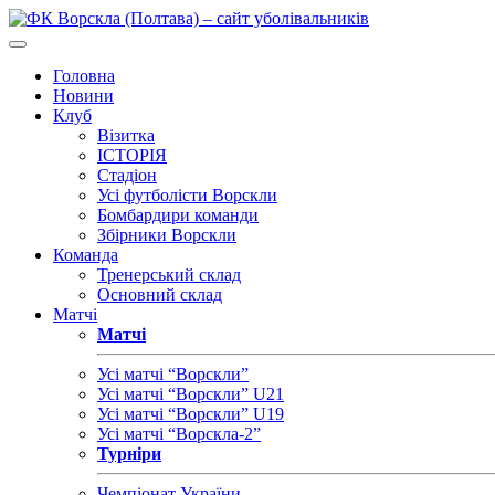
Головна
Новини
Клуб
Візитка
ІСТОРІЯ
Стадіон
Усі футболісти Ворскли
Бомбардири команди
Збірники Ворскли
Команда
Тренерський склад
Основний склад
Матчі
Матчі
Усі матчі “Ворскли”
Усі матчі “Ворскли” U21
Усі матчі “Ворскли” U19
Усі матчі “Ворскла-2”
Турніри
Чемпіонат України