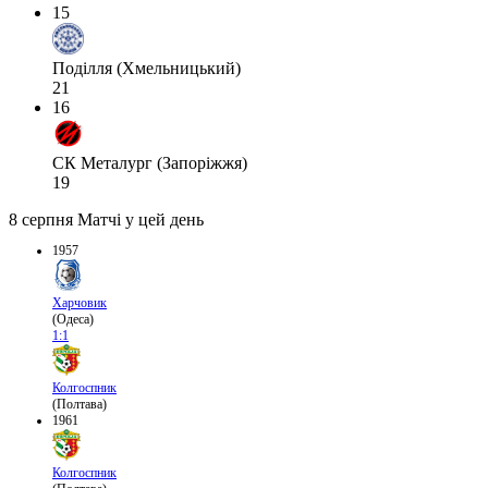
15
Поділля (Хмельницький)
21
16
СК Металург (Запоріжжя)
19
8 серпня
Матчі у цей день
1957
Харчовик
(Одеса)
1:1
Колгоспник
(Полтава)
1961
Колгоспник