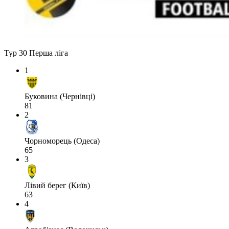
Тур 30
Перша ліга
1
Буковина (Чернівці)
81
2
Чорноморець (Одеса)
65
3
Лівий берег (Київ)
63
4