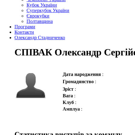
Кубок України
Суперкубок України
Єврокубки
Полтавщина
Програми
Контакти
Олександр Стадниченко
СПІВАК Олександр Сергій
Дата народження
:
Громадянство
:
Зріст
:
Вага
:
Клуб
:
Амплуа
:
Статистика виступів за команду