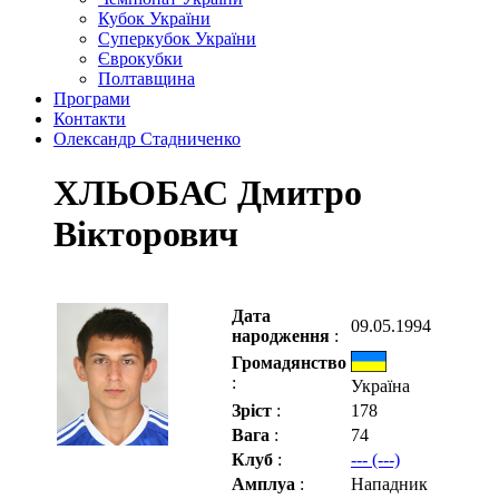
Кубок України
Суперкубок України
Єврокубки
Полтавщина
Програми
Контакти
Олександр Стадниченко
ХЛЬОБАС Дмитро
Вікторович
Дата
09.05.1994
народження
:
Громадянство
:
Україна
Зріст
:
178
Вага
:
74
Клуб
:
--- (---)
Амплуа
:
Нападник