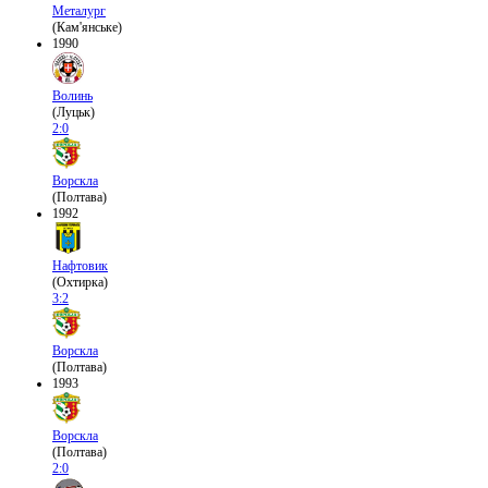
Металург
(Кам'янське)
1990
Волинь
(Луцьк)
2:0
Ворскла
(Полтава)
1992
Нафтовик
(Охтирка)
3:2
Ворскла
(Полтава)
1993
Ворскла
(Полтава)
2:0