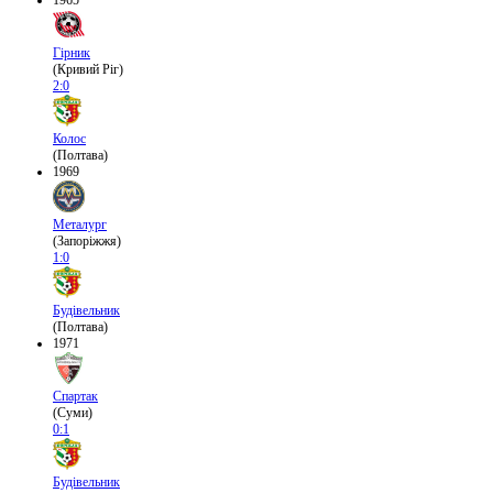
1965
Гірник
(Кривий Ріг)
2:0
Колос
(Полтава)
1969
Металург
(Запоріжжя)
1:0
Будівельник
(Полтава)
1971
Спартак
(Суми)
0:1
Будівельник