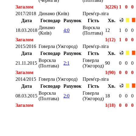
(Чернігів)
(Полтава)
Загалом
3(226)
1
0
0
2017/2018
Динамо (Київ)
Прем'єр-ліга
Дата
Господар
Рахунок
Гість
Хв.
Динамо
Ворскла
18.03.2018
4:0
12
1
0
0
(Київ)
(Полтава)
Загалом
1(12)
1
0
0
2015/2016
Говерла (Ужгород)
Прем'єр-ліга
Дата
Господар
Рахунок
Гість
Хв.
Ворскла
Говерла
21.11.2015
2:1
90
0
0
0
(Полтава)
(Ужгород)
Загалом
1(90)
0
0
0
2014/2015
Говерла (Ужгород)
Прем'єр-ліга
Дата
Господар
Рахунок
Гість
Хв.
Ворскла
Говерла
08.03.2015
2:0
18
0
0
0
(Полтава)
(Ужгород)
Загалом
1(18)
0
0
0
Загалом
9(559)
2
0
0