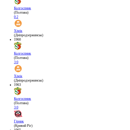
Колгоспник
(Полтава)
0:2
Хімік
(Дніпродзержинськ)
1960
Колгоспник
(Полтава)
3:0
Хімік
(Дніпродзержинськ)
1963
Колгоспник
(Полтава)
3:0
Гірник
(Кривий Ріг)