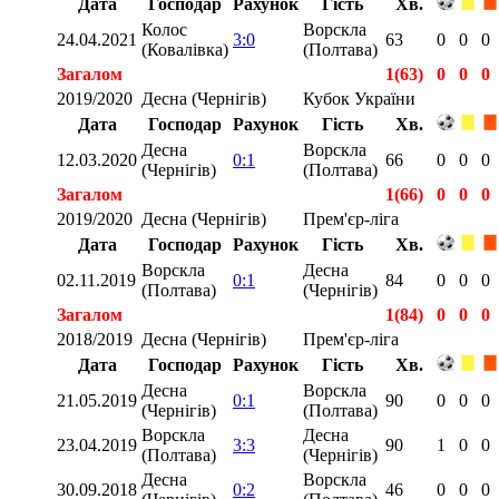
Дата
Господар
Рахунок
Гість
Хв.
Колос
Ворскла
24.04.2021
3:0
63
0
0
0
(Ковалівка)
(Полтава)
Загалом
1(63)
0
0
0
2019/2020
Десна (Чернігів)
Кубок України
Дата
Господар
Рахунок
Гість
Хв.
Десна
Ворскла
12.03.2020
0:1
66
0
0
0
(Чернігів)
(Полтава)
Загалом
1(66)
0
0
0
2019/2020
Десна (Чернігів)
Прем'єр-ліга
Дата
Господар
Рахунок
Гість
Хв.
Ворскла
Десна
02.11.2019
0:1
84
0
0
0
(Полтава)
(Чернігів)
Загалом
1(84)
0
0
0
2018/2019
Десна (Чернігів)
Прем'єр-ліга
Дата
Господар
Рахунок
Гість
Хв.
Десна
Ворскла
21.05.2019
0:1
90
0
0
0
(Чернігів)
(Полтава)
Ворскла
Десна
23.04.2019
3:3
90
1
0
0
(Полтава)
(Чернігів)
Десна
Ворскла
30.09.2018
0:2
46
0
0
0