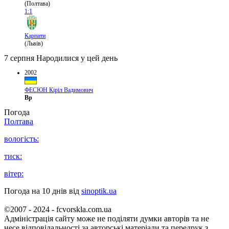
(Полтава)
1:1
Карпати
(Львів)
7 серпня
Народилися у цей день
2002
ФЕСЮН Кіріл Вадимович
Вр
Погода
Полтава
вологість:
тиск:
вітер:
Погода на 10 днів від
sinoptik.ua
©2007 - 2024 - fcvorskla.com.ua
Адміністрація сайту може не поділяти думки авторів та не
несе відповідальності за авторські матеріали та передрук з