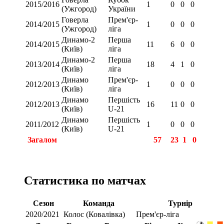
2015/2016
1
0
0
0
(Ужгород)
України
Говерла
Прем'єр-
2014/2015
1
0
0
0
(Ужгород)
ліга
Динамо-2
Перша
2014/2015
11
6
0
0
(Київ)
ліга
Динамо-2
Перша
2013/2014
18
4
1
0
(Київ)
ліга
Динамо
Прем'єр-
2012/2013
1
0
0
0
(Київ)
ліга
Динамо
Першість
2012/2013
16
11
0
0
(Київ)
U-21
Динамо
Першість
2011/2012
1
0
0
0
(Київ)
U-21
Загалом
57
23
1
0
Статистика по матчах
Сезон
Команда
Турнір
2020/2021
Колос (Ковалівка)
Прем'єр-ліга