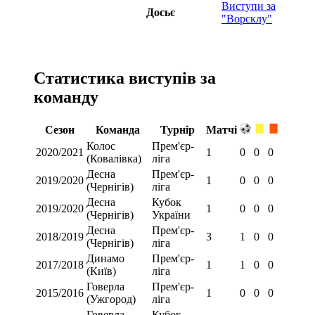
Виступи за
Досьє
"Ворсклу"
Статистика виступів за
команду
Сезон
Команда
Турнір
Матчі
Колос
Прем'єр-
2020/2021
1
0
0
0
(Ковалівка)
ліга
Десна
Прем'єр-
2019/2020
1
0
0
0
(Чернігів)
ліга
Десна
Кубок
2019/2020
1
0
0
0
(Чернігів)
України
Десна
Прем'єр-
2018/2019
3
1
0
0
(Чернігів)
ліга
Динамо
Прем'єр-
2017/2018
1
1
0
0
(Київ)
ліга
Говерла
Прем'єр-
2015/2016
1
0
0
0
(Ужгород)
ліга
Говерла
Кубок