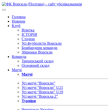
Головна
Новини
Клуб
Візитка
ІСТОРІЯ
Стадіон
Усі футболісти Ворскли
Бомбардири команди
Збірники Ворскли
Команда
Тренерський склад
Основний склад
Матчі
Матчі
Усі матчі “Ворскли”
Усі матчі “Ворскли” U21
Усі матчі “Ворскли” U19
Усі матчі “Ворскла-2”
Турніри
Чемпіонат України