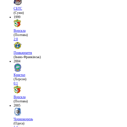
СБТС
(Суми)
1999
Ворскла
(Полтава)
2:0
Прикарпаття
(Івано-Франківськ)
2004
Кристал
(Херсон)
0:1
Ворскла
(Полтава)
2005
Чорноморець
(Одеса)