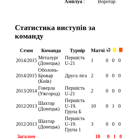
Амплуа
:
Воротар
Статистика виступів за
команду
Сезон
Команда
Турнір
Матчі
Металург
Першість
2014/2015
1
0
0
0
(Донецьк)
U-21
Оболонь-
2014/2015
Бровар
Друга ліга
2
0
0
0
(Київ)
Говерла
Першість
2013/2014
2
0
0
0
(Ужгород)
U-21
Першість
Шахтар
2012/2013
U-19.
10
0
1
0
(Донецьк)
Група Б
Першість
Шахтар
2012/2013
U-19.
3
0
0
0
(Донецьк)
Група 1
Загалом
18
0
1
0