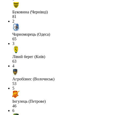
Буковина (Чернівці)
81
2
Чорноморець (Одеса)
65
3
Лівий берег (Київ)
63
4
Агробізнес (Волочиськ)
53
5
Інгулець (Петрове)
46
6