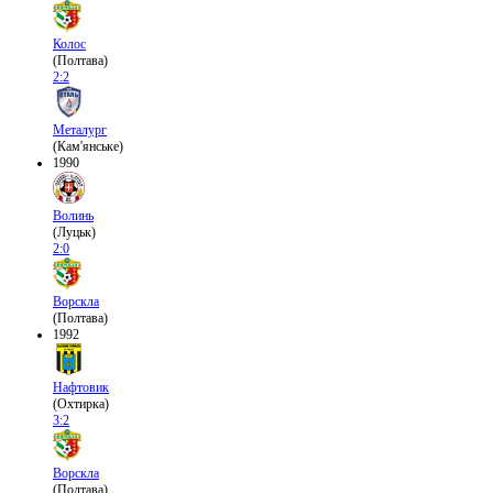
Колос
(Полтава)
2:2
Металург
(Кам'янське)
1990
Волинь
(Луцьк)
2:0
Ворскла
(Полтава)
1992
Нафтовик
(Охтирка)
3:2
Ворскла
(Полтава)