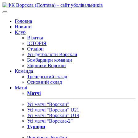
Головна
Новини
Клуб
Візитка
ІСТОРІЯ
Стадіон
Усі футболісти Ворскли
Бомбардири команди
Збірники Ворскли
Команда
Тренерський склад
Основний склад
Матчі
Матчі
Усі матчі “Ворскли”
Усі матчі “Ворскли” U21
Усі матчі “Ворскли” U19
Усі матчі “Ворскла-2”
Турніри
Чемпіонат України