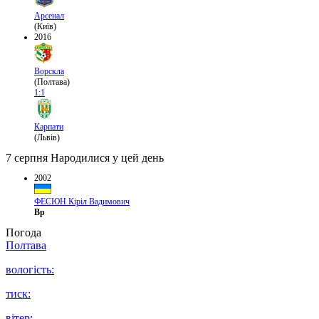
Арсенал
(Київ)
2016
Ворскла
(Полтава)
1:1
Карпати
(Львів)
7 серпня
Народилися у цей день
2002
ФЕСЮН Кіріл Вадимович
Вр
Погода
Полтава
вологість:
тиск:
вітер: