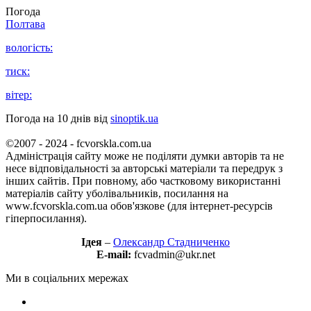
Погода
Полтава
вологість:
тиск:
вітер:
Погода на 10 днів від
sinoptik.ua
©2007 - 2024 - fcvorskla.com.ua
Адміністрація сайту може не поділяти думки авторів та не
несе відповідальності за авторські матеріали та передрук з
інших сайтів. При повному, або частковому використанні
матеріалів сайту уболівальників, посилання на
www.fcvorskla.com.ua обов'язкове (для інтернет-ресурсів
гіперпосилання).
Ідея
–
Олександр Стадниченко
E-mail:
fcvadmin@ukr.net
Ми в соціальних мережах