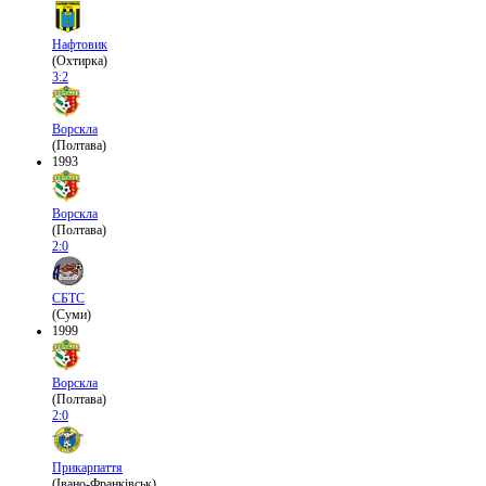
Нафтовик
(Охтирка)
3:2
Ворскла
(Полтава)
1993
Ворскла
(Полтава)
2:0
СБТС
(Суми)
1999
Ворскла
(Полтава)
2:0
Прикарпаття
(Івано-Франківськ)