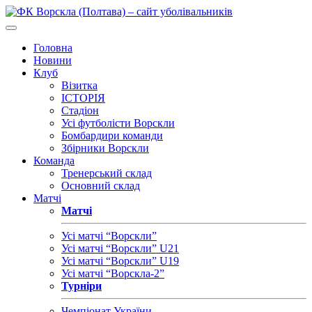
Головна
Новини
Клуб
Візитка
ІСТОРІЯ
Стадіон
Усі футболісти Ворскли
Бомбардири команди
Збірники Ворскли
Команда
Тренерський склад
Основний склад
Матчі
Матчі
Усі матчі “Ворскли”
Усі матчі “Ворскли” U21
Усі матчі “Ворскли” U19
Усі матчі “Ворскла-2”
Турніри
Чемпіонат України