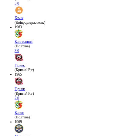
3:0
Хімік
(Дніпродзержинськ)
1963
Колгоспник
(Полтава)
3:0
Гірник
(Кривий Ріг)
1965
Гірник
(Кривий Ріг)
2:0
Колос
(Полтава)
1969