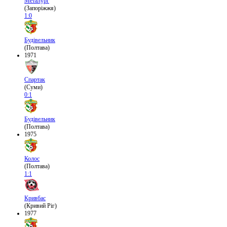
Металург
(Запоріжжя)
1:0
Будівельник
(Полтава)
1971
Спартак
(Суми)
0:1
Будівельник
(Полтава)
1975
Колос
(Полтава)
1:1
Кривбас
(Кривий Ріг)
1977