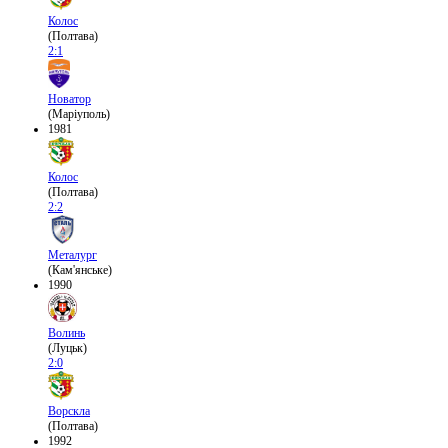
Колос
(Полтава)
2:1
Новатор
(Маріуполь)
1981
Колос
(Полтава)
2:2
Металург
(Кам'янське)
1990
Волинь
(Луцьк)
2:0
Ворскла
(Полтава)
1992