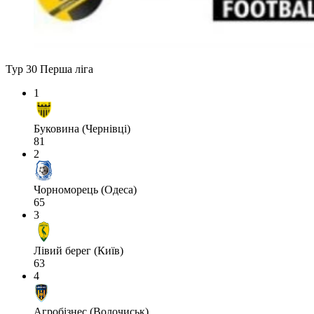
Тур 30
Перша ліга
1
Буковина (Чернівці)
81
2
Чорноморець (Одеса)
65
3
Лівий берег (Київ)
63
4
Агробізнес (Волочиськ)