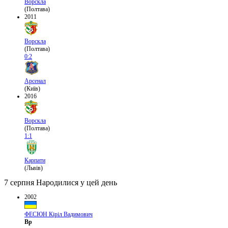
Ворскла
(Полтава)
2011
Ворскла
(Полтава)
0:2
Арсенал
(Київ)
2016
Ворскла
(Полтава)
1:1
Карпати
(Львів)
7 серпня
Народилися у цей день
2002
ФЕСЮН Кіріл Вадимович
Вр