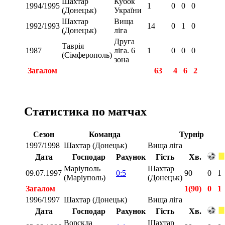
Шахтар
Кубок
1994/1995
1
0
0
0
(Донецьк)
України
Шахтар
Вища
1992/1993
14
0
1
0
(Донецьк)
ліга
Друга
Таврія
1987
ліга. 6
1
0
0
0
(Сімферополь)
зона
Загалом
63
4
6
2
Статистика по матчах
Сезон
Команда
Турнір
1997/1998
Шахтар (Донецьк)
Вища ліга
Дата
Господар
Рахунок
Гість
Хв.
Маріуполь
Шахтар
09.07.1997
0:5
90
0
1
(Маріуполь)
(Донецьк)
Загалом
1(90)
0
1
1996/1997
Шахтар (Донецьк)
Вища ліга
Дата
Господар
Рахунок
Гість
Хв.
Ворскла
Шахтар