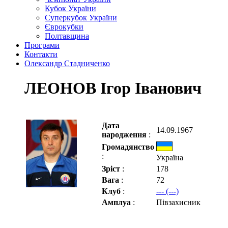
Кубок України
Суперкубок України
Єврокубки
Полтавщина
Програми
Контакти
Олександр Стадниченко
ЛЕОНОВ Ігор Іванович
Дата
14.09.1967
народження
:
Громадянство
:
Україна
Зріст
:
178
Вага
:
72
Клуб
:
--- (---)
Амплуа
:
Півзахисник