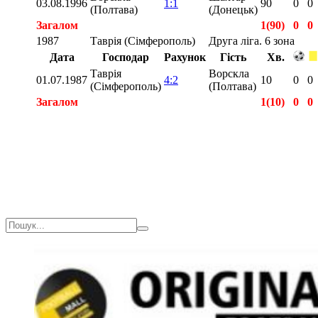
03.08.1996
1:1
90
0
0
(Полтава)
(Донецьк)
Загалом
1(90)
0
0
1987
Таврія (Сімферополь)
Друга ліга. 6 зона
Дата
Господар
Рахунок
Гість
Хв.
Таврія
Ворскла
01.07.1987
4:2
10
0
0
(Сімферополь)
(Полтава)
Загалом
1(10)
0
0
Загалом
3(190)
0
1